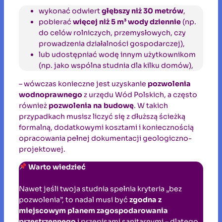
wykonać odwiert
głębszy niż 30 metrów
,
pobierać
więcej niż 5 m³ wody dziennie
(np.
do celów rolniczych, przemysłowych, czy
prowadzenia działalności gospodarczej),
lub udostępniać wodę innym użytkownikom
(np. jako wspólna studnia dla kilku domów),
– wówczas konieczne jest uzyskanie
pozwolenia
wodnoprawnego
z urzędu Wód Polskich, a często
również
pozwolenia na budowę
. W takich
przypadkach musisz liczyć się z dłuższą ścieżką
formalną, dodatkowymi kosztami i koniecznością
opracowania pełnej dokumentacji geologiczno-
projektowej.
Warto wiedzieć
Nawet jeśli twoja studnia spełnia kryteria „bez
pozwolenia”, to nadal musi być
zgodna z
miejscowym planem zagospodarowania
przestrzennego
i przepisami sanitarnymi – dlatego