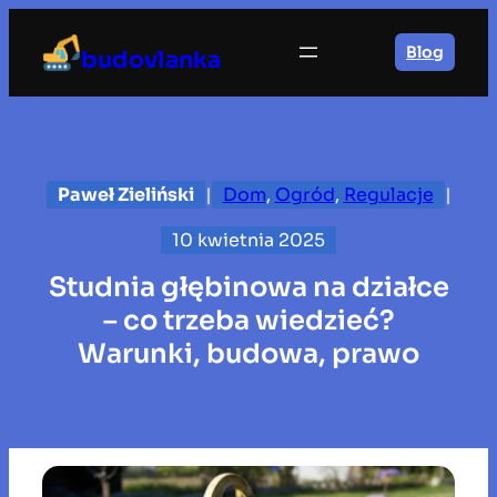
Przejdź
do
Blog
budovlanka
treści
Paweł Zieliński
|
Dom
, 
Ogród
, 
Regulacje
|
10 kwietnia 2025
Studnia głębinowa na działce
– co trzeba wiedzieć?
Warunki, budowa, prawo