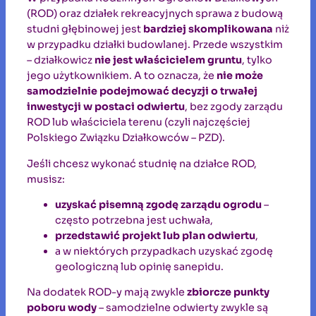
(ROD) oraz działek rekreacyjnych sprawa z budową
studni głębinowej jest
bardziej skomplikowana
niż
w przypadku działki budowlanej. Przede wszystkim
– działkowicz
nie jest właścicielem gruntu
, tylko
jego użytkownikiem. A to oznacza, że
nie może
samodzielnie podejmować decyzji o trwałej
inwestycji w postaci odwiertu
, bez zgody zarządu
ROD lub właściciela terenu (czyli najczęściej
Polskiego Związku Działkowców – PZD).
Jeśli chcesz wykonać studnię na działce ROD,
musisz:
uzyskać pisemną zgodę zarządu ogrodu
–
często potrzebna jest uchwała,
przedstawić projekt lub plan odwiertu
,
a w niektórych przypadkach uzyskać zgodę
geologiczną lub opinię sanepidu.
Na dodatek ROD-y mają zwykle
zbiorcze punkty
poboru wody
– samodzielne odwierty zwykle są