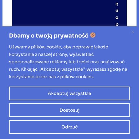
ę
d
o
p
i
Dbamy o twoją prywatność
c
i
Używamy plików cookie, aby poprawić jakość
a
korzystania z naszej strony, wyświetlać
?
spersonalizowane reklamy lub treści oraz analizować
ruch. Klikając „Akceptuj wszystkie”, wyrażasz zgodę na
korzystanie przez nas z plików cookies.
J
a
Akceptuj wszystkie
k
d
ł
Dostosuj
u
g
Odrzuć
o
tr