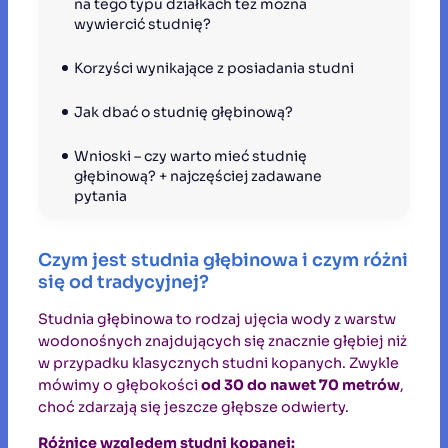
na tego typu działkach tez można 
wywiercić studnię?
Korzyści wynikające z posiadania studni
Jak dbać o studnię głębinową?
Wnioski – czy warto mieć studnię 
głębinową? + najczęściej zadawane 
pytania
Czym jest studnia głębinowa i czym różni
się od tradycyjnej?
Studnia głębinowa to rodzaj ujęcia wody z warstw
wodonośnych znajdujących się znacznie głębiej niż
w przypadku klasycznych studni kopanych. Zwykle
mówimy o głębokości
od 30 do nawet 70 metrów
,
choć zdarzają się jeszcze głębsze odwierty.
Różnice względem studni kopanej: