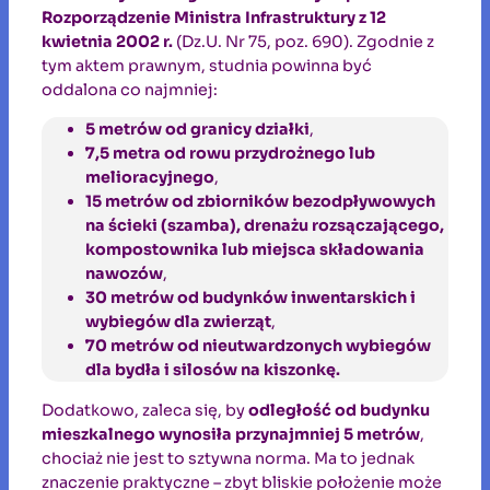
Rozporządzenie Ministra Infrastruktury z 12
kwietnia 2002 r.
(Dz.U. Nr 75, poz. 690). Zgodnie z
tym aktem prawnym, studnia powinna być
oddalona co najmniej:
5 metrów od granicy działki
,
7,5 metra od rowu przydrożnego lub
melioracyjnego
,
15 metrów od zbiorników bezodpływowych
na ścieki (szamba), drenażu rozsączającego,
kompostownika lub miejsca składowania
nawozów
,
30 metrów od budynków inwentarskich i
wybiegów dla zwierząt
,
70 metrów od nieutwardzonych wybiegów
dla bydła i silosów na kiszonkę.
Dodatkowo, zaleca się, by
odległość od budynku
mieszkalnego wynosiła przynajmniej 5 metrów
,
chociaż nie jest to sztywna norma. Ma to jednak
znaczenie praktyczne – zbyt bliskie położenie może