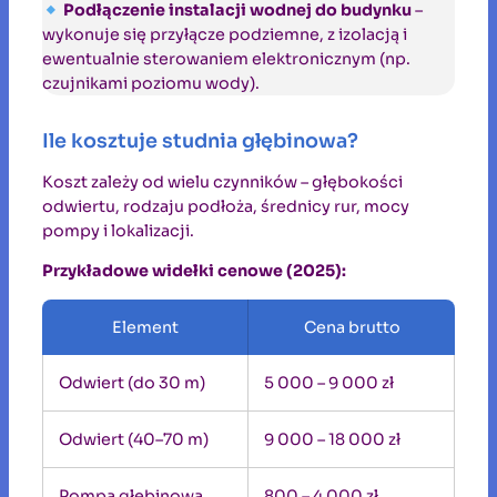
Podłączenie instalacji wodnej do budynku
–
wykonuje się przyłącze podziemne, z izolacją i
ewentualnie sterowaniem elektronicznym (np.
czujnikami poziomu wody).
Ile kosztuje studnia głębinowa?
Koszt zależy od wielu czynników – głębokości
odwiertu, rodzaju podłoża, średnicy rur, mocy
pompy i lokalizacji.
Przykładowe widełki cenowe (2025):
Element
Cena brutto
Odwiert (do 30 m)
5 000 – 9 000 zł
Odwiert (40–70 m)
9 000 – 18 000 zł
Pompa głębinowa
800 – 4 000 zł