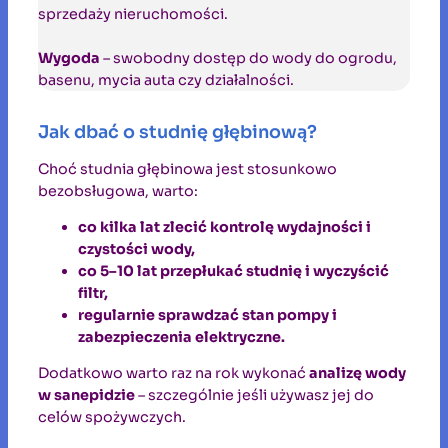
sprzedaży nieruchomości.
Wygoda
– swobodny dostęp do wody do ogrodu,
basenu, mycia auta czy działalności.
Jak dbać o studnię głębinową?
Choć studnia głębinowa jest stosunkowo
bezobsługowa, warto:
co kilka lat zlecić kontrolę wydajności i
czystości wody,
co 5–10 lat przepłukać studnię i wyczyścić
filtr,
regularnie sprawdzać stan pompy i
zabezpieczenia elektryczne.
Dodatkowo warto raz na rok wykonać
analizę wody
w sanepidzie
– szczególnie jeśli używasz jej do
celów spożywczych.