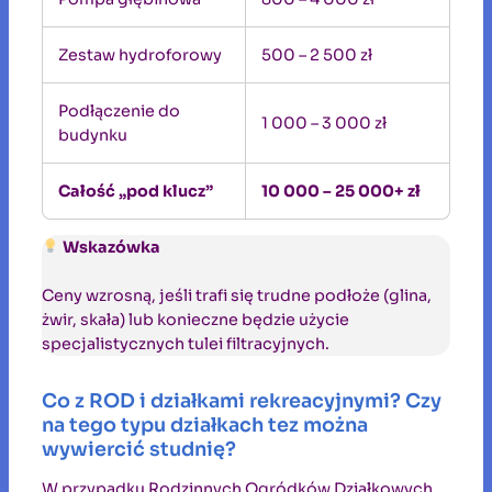
Zestaw hydroforowy
500 – 2 500 zł
Podłączenie do
1 000 – 3 000 zł
budynku
Całość „pod klucz”
10 000 – 25 000+ zł
Wskazówka
Ceny wzrosną, jeśli trafi się trudne podłoże (glina,
żwir, skała) lub konieczne będzie użycie
specjalistycznych tulei filtracyjnych.
Co z ROD i działkami rekreacyjnymi? Czy
na tego typu działkach tez można
wywiercić studnię?
W przypadku Rodzinnych Ogródków Działkowych