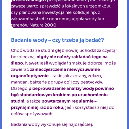
zawsze warto sprawdzić u lokalnych urzędników,
czy planowana inwestycja nie koliduje np. z
zakazami w strefie ochronnej ujęcia wody lub
terenów Natura 2000.
Badanie wody – czy trzeba ją badać?
Choć woda ze studni głębinowej uchodzi za czystą i
bezpieczną,
nigdy nie należy zakładać tego na
ślepo
. Nawet jeśli wygląda i smakuje dobrze, może
zawierać
zanieczyszczenia niewyczuwalne
organoleptycznie
– takie jak azotany, żelazo,
mangan, bakterie z grupy coli czy pestycydy.
Dlatego
przeprowadzenie analizy wody powinno
być standardowym krokiem po uruchomieniu
studni
, a także
powtarzanym regularnie –
przynajmniej raz do roku
, jeśli korzystasz z niej do
celów spożywczych.
Badania wody wykonuje się najczęściej: