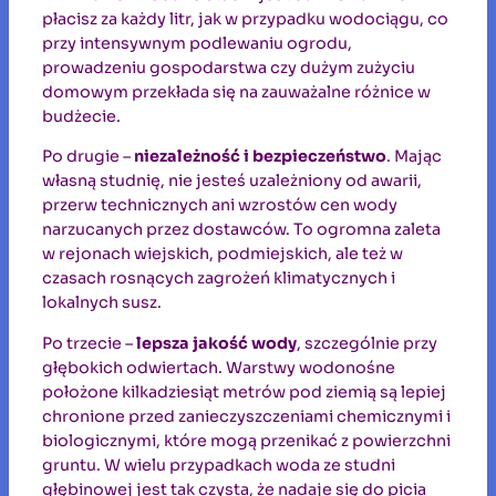
płacisz za każdy litr, jak w przypadku wodociągu, co
przy intensywnym podlewaniu ogrodu,
prowadzeniu gospodarstwa czy dużym zużyciu
domowym przekłada się na zauważalne różnice w
budżecie.
Po drugie –
niezależność i bezpieczeństwo
. Mając
własną studnię, nie jesteś uzależniony od awarii,
przerw technicznych ani wzrostów cen wody
narzucanych przez dostawców. To ogromna zaleta
w rejonach wiejskich, podmiejskich, ale też w
czasach rosnących zagrożeń klimatycznych i
lokalnych susz.
Po trzecie –
lepsza jakość wody
, szczególnie przy
głębokich odwiertach. Warstwy wodonośne
położone kilkadziesiąt metrów pod ziemią są lepiej
chronione przed zanieczyszczeniami chemicznymi i
biologicznymi, które mogą przenikać z powierzchni
gruntu. W wielu przypadkach woda ze studni
głębinowej jest tak czysta, że nadaje się do picia