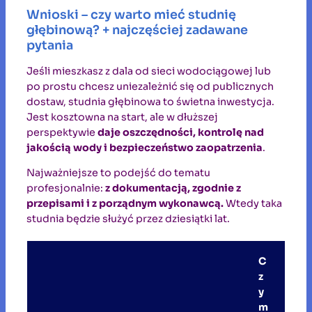
Wnioski – czy warto mieć studnię
głębinową? + najczęściej zadawane
pytania
Jeśli mieszkasz z dala od sieci wodociągowej lub
po prostu chcesz uniezależnić się od publicznych
dostaw, studnia głębinowa to świetna inwestycja.
Jest kosztowna na start, ale w dłuższej
perspektywie
daje oszczędności, kontrolę nad
jakością wody i bezpieczeństwo zaopatrzenia
.
Najważniejsze to podejść do tematu
profesjonalnie:
z dokumentacją, zgodnie z
przepisami i z porządnym wykonawcą.
Wtedy taka
studnia będzie służyć przez dziesiątki lat.
C
z
y
m