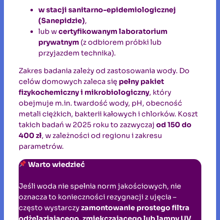
w stacji sanitarno-epidemiologicznej
(Sanepidzie)
,
lub w
certyfikowanym laboratorium
prywatnym
(z odbiorem próbki lub
przyjazdem technika).
Zakres badania zależy od zastosowania wody. Do
celów domowych zaleca się
pełny pakiet
fizykochemiczny i mikrobiologiczny
, który
obejmuje m.in. twardość wody, pH, obecność
metali ciężkich, bakterii kałowych i chlorków. Koszt
takich badań w 2025 roku to zazwyczaj
od 150 do
400 zł
, w zależności od regionu i zakresu
parametrów.
Warto wiedzieć
Jeśli woda nie spełnia norm jakościowych, nie
oznacza to konieczności rezygnacji z ujęcia –
często wystarczy
zamontowanie prostego filtra
odżelaziającego, zmiękczającego lub lampy UV
,