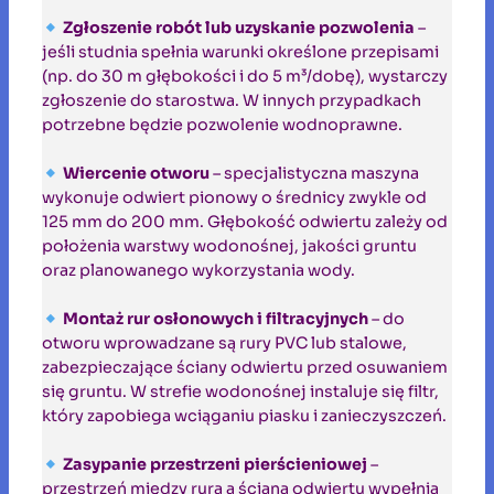
Zgłoszenie robót lub uzyskanie pozwolenia
–
jeśli studnia spełnia warunki określone przepisami
(np. do 30 m głębokości i do 5 m³/dobę), wystarczy
zgłoszenie do starostwa. W innych przypadkach
potrzebne będzie pozwolenie wodnoprawne.
Wiercenie otworu
– specjalistyczna maszyna
wykonuje odwiert pionowy o średnicy zwykle od
125 mm do 200 mm. Głębokość odwiertu zależy od
położenia warstwy wodonośnej, jakości gruntu
oraz planowanego wykorzystania wody.
Montaż rur osłonowych i filtracyjnych
– do
otworu wprowadzane są rury PVC lub stalowe,
zabezpieczające ściany odwiertu przed osuwaniem
się gruntu. W strefie wodonośnej instaluje się filtr,
który zapobiega wciąganiu piasku i zanieczyszczeń.
Zasypanie przestrzeni pierścieniowej
–
przestrzeń między rurą a ścianą odwiertu wypełnia