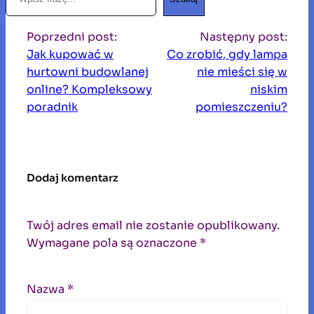
z
u
Poprzedni post:
Następny post:
k
Jak kupować w
Co zrobić, gdy lampa
a
hurtowni budowlanej
nie mieści się w
j
online? Kompleksowy
niskim
poradnik
pomieszczeniu?
Dodaj komentarz
Twój adres email nie zostanie opublikowany.
Wymagane pola są oznaczone
*
Nazwa
*