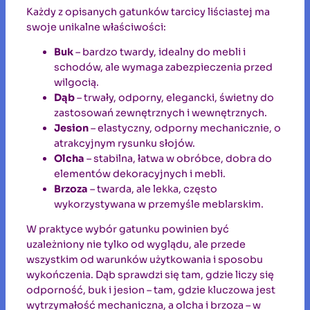
Każdy z opisanych gatunków tarcicy liściastej ma
swoje unikalne właściwości:
Buk
– bardzo twardy, idealny do mebli i
schodów, ale wymaga zabezpieczenia przed
wilgocią.
Dąb
– trwały, odporny, elegancki, świetny do
zastosowań zewnętrznych i wewnętrznych.
Jesion
– elastyczny, odporny mechanicznie, o
atrakcyjnym rysunku słojów.
Olcha
– stabilna, łatwa w obróbce, dobra do
elementów dekoracyjnych i mebli.
Brzoza
– twarda, ale lekka, często
wykorzystywana w przemyśle meblarskim.
W praktyce wybór gatunku powinien być
uzależniony nie tylko od wyglądu, ale przede
wszystkim od warunków użytkowania i sposobu
wykończenia. Dąb sprawdzi się tam, gdzie liczy się
odporność, buk i jesion – tam, gdzie kluczowa jest
wytrzymałość mechaniczna, a olcha i brzoza – w