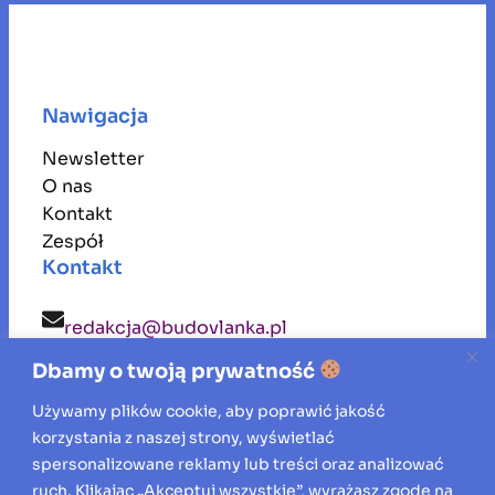
Nawigacja
Newsletter
O nas
Kontakt
Zespół
Kontakt
redakcja@budovlanka.pl
Dbamy o twoją prywatność
budovlanka
Używamy plików cookie, aby poprawić jakość
korzystania z naszej strony, wyświetlać
Inspiracje, porady i aktualności ze świata
spersonalizowane reklamy lub treści oraz analizować
ruch. Klikając „Akceptuj wszystkie”, wyrażasz zgodę na
budownictwa, remontów oraz aranżacji