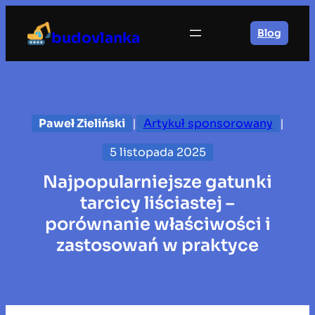
Przejdź
do
Blog
budovlanka
treści
Paweł Zieliński
|
Artykuł sponsorowany
|
5 listopada 2025
Najpopularniejsze gatunki
tarcicy liściastej –
porównanie właściwości i
zastosowań w praktyce