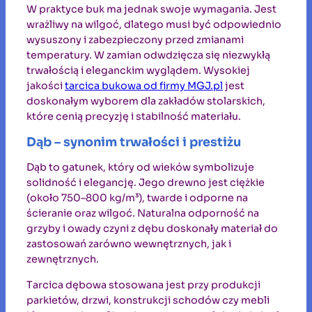
W praktyce buk ma jednak swoje wymagania. Jest
wrażliwy na wilgoć, dlatego musi być odpowiednio
wysuszony i zabezpieczony przed zmianami
temperatury. W zamian odwdzięcza się niezwykłą
trwałością i eleganckim wyglądem. Wysokiej
jakości
tarcica bukowa od firmy MGJ.pl
jest
doskonałym wyborem dla zakładów stolarskich,
które cenią precyzję i stabilność materiału.
Dąb – synonim trwałości i prestiżu
Dąb to gatunek, który od wieków symbolizuje
solidność i elegancję. Jego drewno jest ciężkie
(około 750–800 kg/m³), twarde i odporne na
ścieranie oraz wilgoć. Naturalna odporność na
grzyby i owady czyni z dębu doskonały materiał do
zastosowań zarówno wewnętrznych, jak i
zewnętrznych.
Tarcica dębowa stosowana jest przy produkcji
parkietów, drzwi, konstrukcji schodów czy mebli