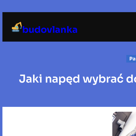
Przejdź
do
treści
budovlanka
Pa
Jaki napęd wybrać 