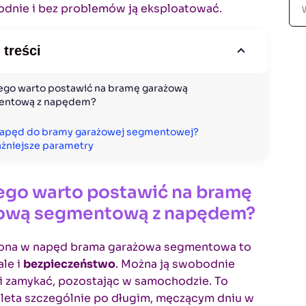
S
dnie i bez problemów ją eksploatować.
z
u
 treści
k
a
j
ego warto postawić na bramę garażową 
entową z napędem?
napęd do bramy garażowej segmentowej? 
żniejsze parametry
ego warto postawić na bramę
ową segmentową z napędem?
na w napęd brama garażowa segmentowa to
ale i
bezpieczeństwo
. Można ją swobodnie
i zamykać, pozostając w samochodzie. To
aleta szczególnie po długim, męczącym dniu w