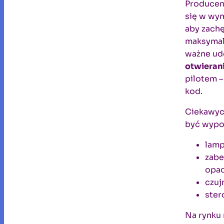
Producen
się w wym
aby zach
maksymal
ważne ud
otwieran
pilotem –
kod.
Ciekawych
być wypo
lamp
zabe
opad
czuj
ster
Na rynku