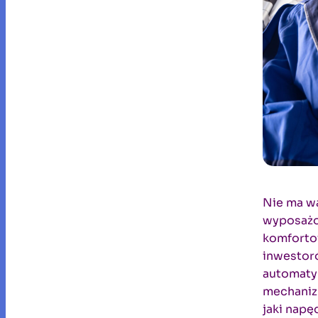
Nie ma w
wyposażo
komforto
inwestoró
automaty
mechaniz
jaki nap