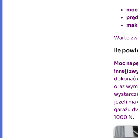
moc
pręd
maks
Warto zw
Ile pow
Moc napę
innej) zw
dokonać 
oraz wymi
wystarcza
jeżeli ma
garażu d
1000 N.