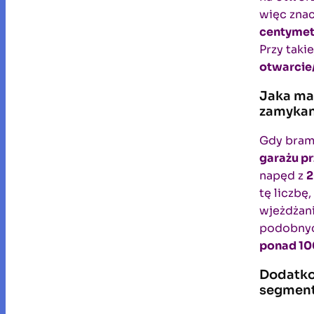
więc zna
centymet
Przy taki
otwarcie
Jaka mak
zamykan
Gdy bram
garażu p
napęd z
2
tę liczbę
wjeżdżani
podobnyc
ponad 100
Dodatko
segmen