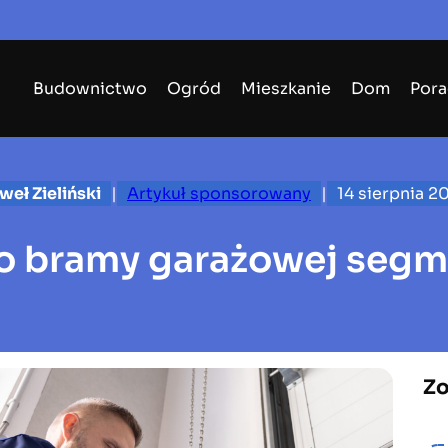
Budownictwo
Ogród
Mieszkanie
Dom
Pora
weł Zieliński
|
Artykuł sponsorowany
|
14 sierpnia 2
do bramy garażowej seg
Zo