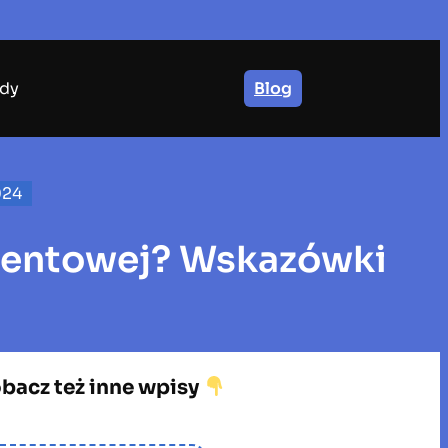
dy
Blog
024
mentowej? Wskazówki
bacz też inne wpisy