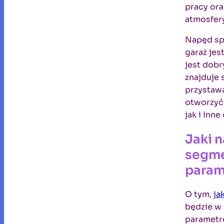
pracy ora
atmosfer
Napęd spr
garaż jes
jest dob
znajduje 
przystawa
otworzyć 
jak i inn
Jaki 
segme
param
O tym, j
a
będzie w 
parametró