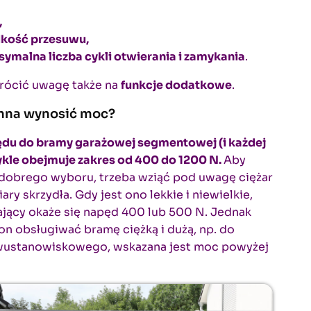
,
kość przesuwu,
ymalna liczba cykli otwierania i zamykania
.
rócić uwagę także na
funkcje dodatkowe
.
inna wynosić moc?
du do bramy garażowej segmentowej (i każdej
ykle obejmuje zakres od 400 do 1200 N.
Aby
dobrego wyboru, trzeba wziąć pod uwagę ciężar
ary skrzydła. Gdy jest ono lekkie i niewielkie,
jący okaże się napęd 400 lub 500 N. Jednak
 on obsługiwać bramę ciężką i dużą, np. do
wustanowiskowego, wskazana jest moc powyżej