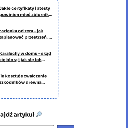
Jakie certyfikaty i atesty
powinien mieć zbiornik
na wodę pitną?
Łazienka od zera – jak
zaplanować przestrzeń, w
której będziesz spędzać
czas każdego dnia
Karaluchy w domu – skąd
się biorą i jak się ich
pozbyć?
Ile kosztuje zwalczenie
szkodników drewna
przez profesjonalną
firmę?
ajdź artykuł