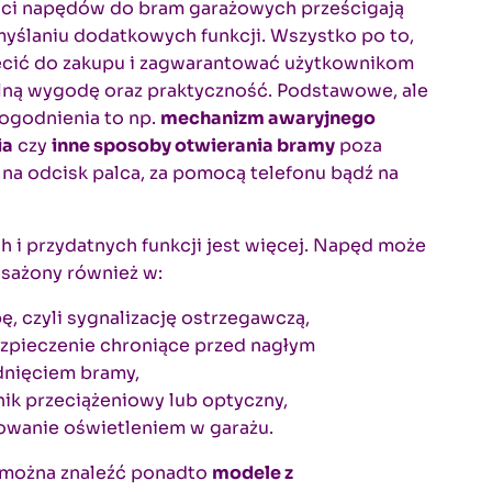
ci napędów do bram garażowych prześcigają
yślaniu dodatkowych funkcji. Wszystko po to,
ęcić do zakupu i zagwarantować użytkownikom
ną wygodę oraz praktyczność. Podstawowe, ale
ogodnienia to np.
mechanizm awaryjnego
ia
czy
inne sposoby otwierania bramy
poza
 na odcisk palca, za pomocą telefonu bądź na
 i przydatnych funkcji jest więcej. Napęd może
sażony również w:
ę, czyli sygnalizację ostrzegawczą,
zpieczenie chroniące przed nagłym
nięciem bramy,
nik przeciążeniowy lub optyczny,
owanie oświetleniem w garażu.
 można znaleźć ponadto
modele z