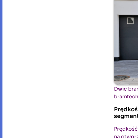
Dwie bra
bramtech
Prędkoś
segmen
Prędkość 
na otworz