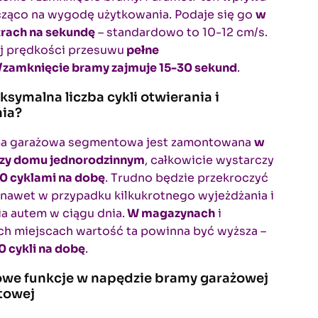
cząco na wygodę użytkowania. Podaje się go
w
rach na sekundę
– standardowo to 10-12 cm/s.
ej prędkości przesuwu
pełne
/zamknięcie bramy zajmuje 15-30 sekund
.
symalna liczba cykli otwierania i
ia?
a garażowa segmentowa jest zamontowana
w
rzy domu jednorodzinnym
, całkowicie wystarczy
0 cyklami na dobę
. Trudno będzie przekroczyć
, nawet w przypadku kilkukrotnego wyjeżdżania i
a autem w ciągu dnia.
W magazynach
i
h miejscach wartość ta powinna być wyższa –
 cykli na dobę
.
we funkcje w napędzie bramy garażowej
towej