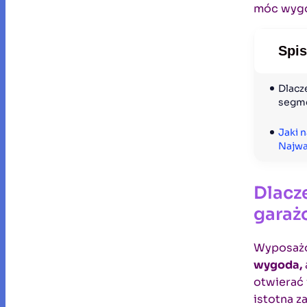
móc wygo
Spis
Dlacz
segm
Jaki 
Najwa
Dlacz
garaż
Wyposażo
wygoda,
otwierać 
istotna z