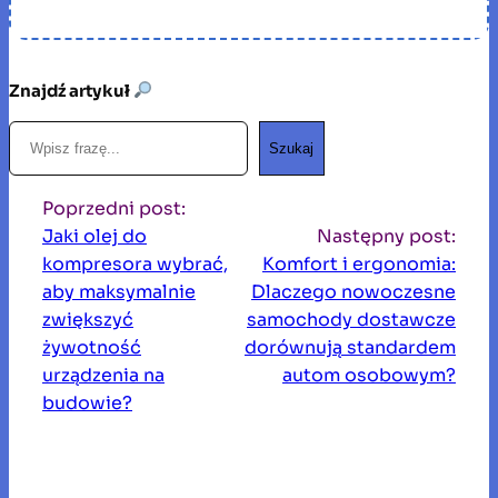
Znajdź artykuł
S
Szukaj
z
u
Poprzedni post:
k
Jaki olej do
Następny post:
a
kompresora wybrać,
Komfort i ergonomia:
j
aby maksymalnie
Dlaczego nowoczesne
zwiększyć
samochody dostawcze
żywotność
dorównują standardem
urządzenia na
autom osobowym?
budowie?