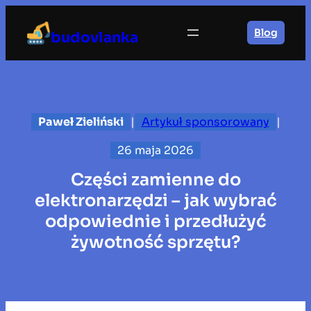
Przejdź
do
Blog
budovlanka
treści
Paweł Zieliński
|
Artykuł sponsorowany
|
26 maja 2026
Części zamienne do
elektronarzędzi – jak wybrać
odpowiednie i przedłużyć
żywotność sprzętu?