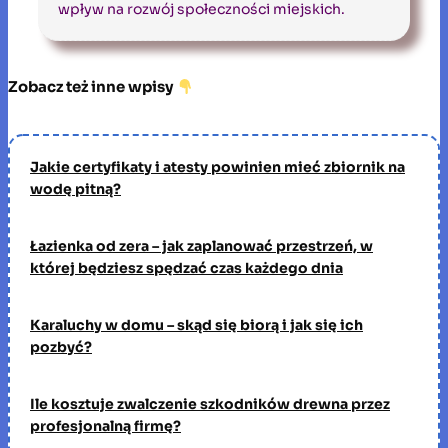
wpływ na rozwój społeczności miejskich.
Zobacz też inne wpisy
Jakie certyfikaty i atesty powinien mieć zbiornik na
wodę pitną?
Łazienka od zera – jak zaplanować przestrzeń, w
której będziesz spędzać czas każdego dnia
Karaluchy w domu – skąd się biorą i jak się ich
pozbyć?
Ile kosztuje zwalczenie szkodników drewna przez
profesjonalną firmę?