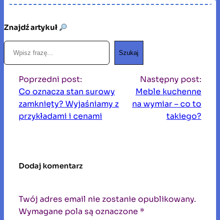
Znajdź artykuł
S
Szukaj
z
u
Poprzedni post:
Następny post:
k
Co oznacza stan surowy
Meble kuchenne
a
zamknięty? Wyjaśniamy z
na wymiar – co to
j
przykładami i cenami
takiego?
Dodaj komentarz
Twój adres email nie zostanie opublikowany.
Wymagane pola są oznaczone
*