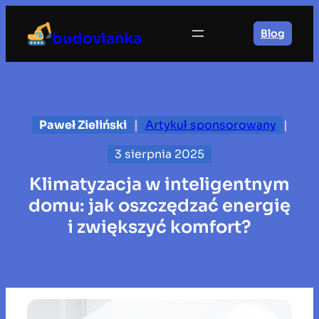
Przejdź
do
Blog
budovlanka
treści
Paweł Zieliński
|
Artykuł sponsorowany
|
3 sierpnia 2025
Klimatyzacja w inteligentnym
domu: jak oszczędzać energię
i zwiększyć komfort?