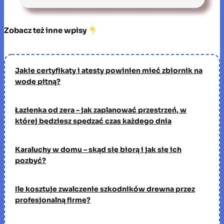
Zobacz też inne wpisy
Jakie certyfikaty i atesty powinien mieć zbiornik na
wodę pitną?
Łazienka od zera – jak zaplanować przestrzeń, w
której będziesz spędzać czas każdego dnia
Karaluchy w domu – skąd się biorą i jak się ich
pozbyć?
Ile kosztuje zwalczenie szkodników drewna przez
profesjonalną firmę?