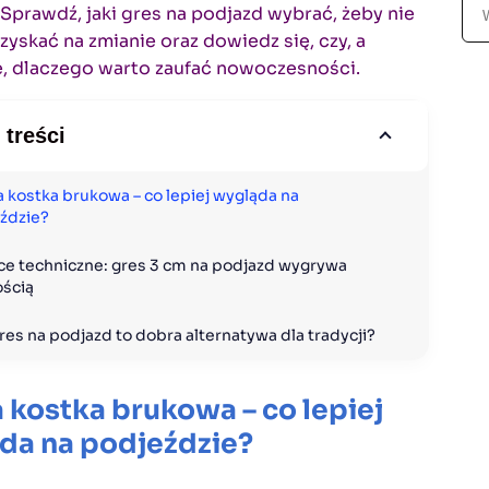
S
 Sprawdź, jaki gres na podjazd wybrać, żeby nie
z
 zyskać na zmianie oraz dowiedz się, czy, a
u
e, dlaczego warto zaufać nowoczesności.
k
a
 treści
j
a kostka brukowa – co lepiej wygląda na 
ździe?
ce techniczne: gres 3 cm na podjazd wygrywa 
ością
gres na podjazd to dobra alternatywa dla tradycji?
 kostka brukowa – co lepiej
da na podjeździe?