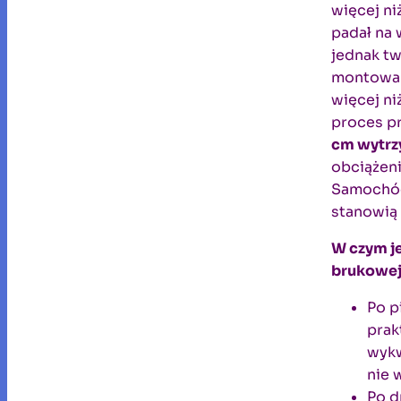
więcej ni
padał na 
jednak tw
montowan
więcej n
proces pr
cm wytrzy
obciążeni
Samochód
stanowią
W czym je
brukowe
Po p
prak
wykw
nie 
Po d