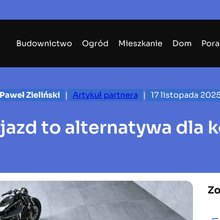
Budownictwo
Ogród
Mieszkanie
Dom
Pora
Paweł Zieliński
|
Artykuł partnera
|
17 listopada 202
jazd to alternatywa dla 
Zo