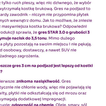
ż tylko ruch pieszy, więc nic dziwnego, że wybór
wytrzymałą kostkę brukową. Gres na podjazd to
ardy zawodnik – niczym nie przypomina płytek
ych wewnątrz domu. Jak to możliwe, że zniesie
iż masywniejsza kostka brukowa? Odpowiedni
odukcji sprawia, że
gres STAR 3.0 o grubości 3
muje nacisk do 3,5 tonu
. Mimo dużego
a płyty pozostają na swoim miejscu i nie pękają.
 osobowy, dostawczy, a nawet SUV nie
 żadnego zagrożenia.
szcze gres 3 cm na podjazd jest lepszy od kostki
j?
ierwsze:
znikoma
nasiąkliwość
. Gres
tycznie nie chłonie wody, więc nie pojawiają się
ity, płytki nie odkształcają się od mrozu oraz
wymagają dodatkowej impregnacji.
rugie:
odporność na chemię
. Oleje, smary, sól