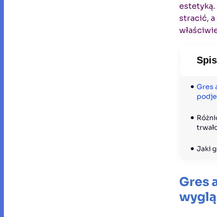
estetyką.
stracić, a
właściwi
Spis
Gres 
podje
Różni
trwał
Jaki 
Gres a
wyglą