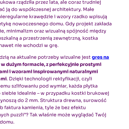
ukowa rządziła przez lata, ale coraz trudniej
 ją do współczesnej architektury. Małe
nieregularne krawędzie i wzory rzadko wpisują
tetykę nowoczesnego domu. Gdy projekt zakłada
nie, minimalizm oraz wizualną spójność między
eszkalną a przestrzenią zewnętrzną, kostka
nawet nie wchodzi w grę.
ią na aktualne potrzeby wizualne jest
gres na
 w dużym formacie, z perfekcyjnie prostymi
ami i wzorami inspirowanymi naturalnymi
ami
. Dzięki technologii rektyfikacji, czyli
emu szlifowaniu pod wymiar, każda płytka
 siebie idealnie – w przypadku kostki brukowej
wynoszą do 2 mm. Struktura drewna, surowość
b faktura kamienia, tyle że bez efektu
ych puzzli”? Tak właśnie może wyglądać Twój
 domu.