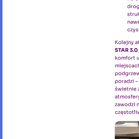
drog
stru
nawe
czys
Kolejny a
STAR 3.0 
komfort u
miejscach
podgrzew
poradzi 
świetnie
atmosfery
zawodzi n
częstotli