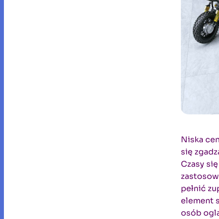
Niska cen
się zgadz
Czasy się
zastosow
pełnić zu
element s
osób oglą