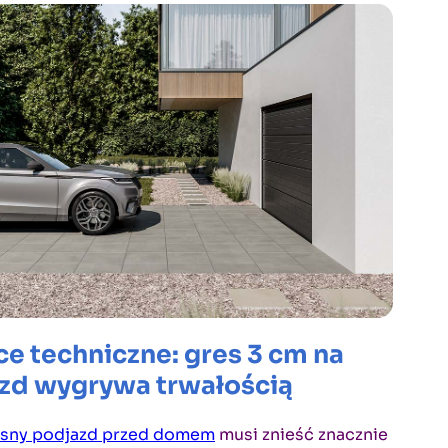
ce techniczne: gres 3 cm na
zd wygrywa trwałością
sny podjazd przed domem
musi znieść znacznie