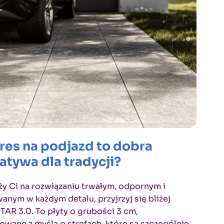
gres na podjazd
to dobra
atywa dla tradycji?
eży Ci na rozwiązaniu trwałym, odpornym i
nym w każdym detalu, przyjrzyj się bliżej
STAR 3.0. To płyty o grubości 3 cm,
owane z myślą o strefach, które są szczególnie