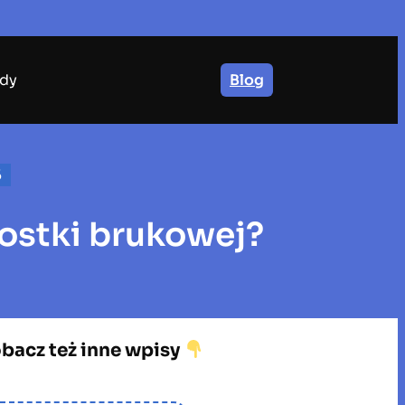
dy
Blog
5
kostki brukowej?
bacz też inne wpisy