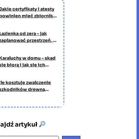
Jakie certyfikaty i atesty
powinien mieć zbiornik
na wodę pitną?
Łazienka od zera – jak
zaplanować przestrzeń, w
której będziesz spędzać
czas każdego dnia
Karaluchy w domu – skąd
się biorą i jak się ich
pozbyć?
Ile kosztuje zwalczenie
szkodników drewna
przez profesjonalną
firmę?
ajdź artykuł