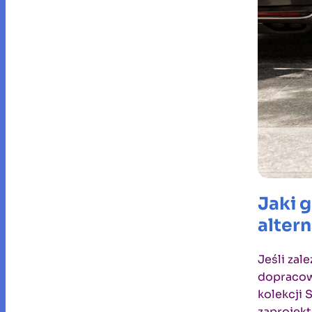
Jaki 
altern
Jeśli zal
dopracowa
kolekcji 
zaprojekt