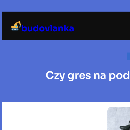
Przejdź
do
treści
budovlanka
Czy gres na pod