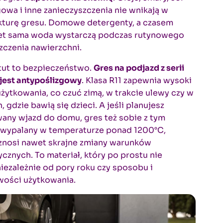
owa i inne zanieczyszczenia nie wnikają w
kturę gresu. Domowe detergenty, a czasem
t sama woda wystarczą podczas rutynowego
zczenia nawierzchni.
tut to bezpieczeństwo.
Gres na podjazd z serii
jest antypoślizgowy
. Klasa R11 zapewnia wysoki
żytkowania, co czuć zimą, w trakcie ulewy czy w
, gdzie bawią się dzieci. A jeśli planujesz
any wjazd do domu, gres też sobie z tym
– wypalany w temperaturze ponad 1200°C,
 znosi nawet skrajne zmiany warunków
cznych. To materiał, który po prostu nie
iezależnie od pory roku czy sposobu i
wości użytkowania.