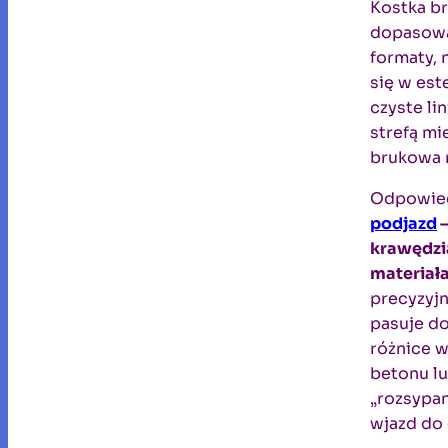
Kostka br
dopasować
formaty, 
się w es
czyste li
strefą mi
brukowa 
Odpowiedz
podjazd
–
krawędzi
materiał
precyzyjn
pasuje do
różnice 
betonu lu
„rozsypan
wjazd do