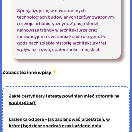
Specjalizuje się w nowoczesnych
technologiach budowlanych i zrównoważonym
rozwoju urbanistycznym. Z pasją śledzi
najnowsze trendy w architekturze oraz
innowacyjne rozwiązania konstrukcyjne. Po
godzinach zgłębia historię architektury i jej
wpływ na rozwój społeczności miejskich.
Zobacz też inne wpisy
Jakie certyfikaty i atesty powinien mieć zbiornik na
wodę pitną?
Łazienka od zera – jak zaplanować przestrzeń, w
której będziesz spędzać czas każdego dnia