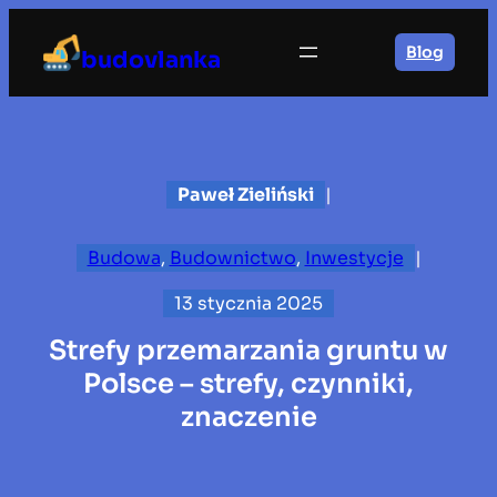
Przejdź
do
Blog
budovlanka
treści
Paweł Zieliński
|
Budowa
, 
Budownictwo
, 
Inwestycje
|
13 stycznia 2025
Strefy przemarzania gruntu w
Polsce – strefy, czynniki,
znaczenie