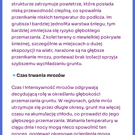
strukturze zatrzymuje powietrze, które posiada
niską przewodność cieplną, co spowalnia
przenikanie niskich temperatur do podłoża. Im
grubsza i bardziej jednolita warstwa śniegu, tym
bardziej zmniejsza się ryzyko głębokiego
przemarzania. Z kolei tereny o niewielkiej pokrywie
śnieżnej, szczególnie w miejscach o dużej
ekspozycji na wiatr, narażone są na głębsze
przenikanie mrozu, ponieważ brak izolacji sprzyja
szybszemu wychładzaniu gruntu.
Czas trwania mrozów
Czas i intensywność mrozów odgrywają
decydującą rolę w określaniu głębokości
przemarzania gruntu. W regionach, gdzie mróz
utrzymuje się przez długie okresy, grunt ma więcej
czasu na akumulację chłodu, co prowadzi do jego
głębszego przemarzania. Wahania temperatury w
ciągu dnia i nocy mogą nieco spowolnić ten
proces, ponieważ okresowe ocieplenia mogą