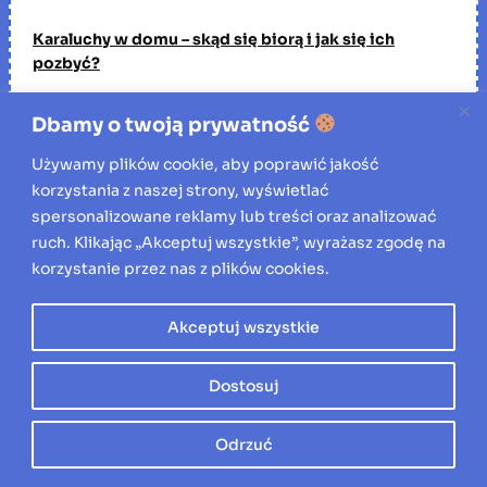
Karaluchy w domu – skąd się biorą i jak się ich
pozbyć?
Dbamy o twoją prywatność
Ile kosztuje zwalczenie szkodników drewna przez
profesjonalną firmę?
Używamy plików cookie, aby poprawić jakość
korzystania z naszej strony, wyświetlać
spersonalizowane reklamy lub treści oraz analizować
ruch. Klikając „Akceptuj wszystkie”, wyrażasz zgodę na
Znajdź artykuł
korzystanie przez nas z plików cookies.
S
Szukaj
Akceptuj wszystkie
z
u
Poprzedni post:
Następny post:
k
Dostosuj
Zwyżki
Farby do betonu – trwałe
a
przegubowe –
rozwiązania dla podłóg i
j
Odrzuć
charakterystyka
ścian