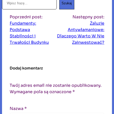
Szukaj
z
u
Poprzedni post:
Następny post:
k
Fundamenty:
Żaluzje
a
Podstawa
Antywłamaniowe:
j
Stabilności i
Dlaczego Warto W Nie
Trwałości Budynku
Zainwestować?
Dodaj komentarz
Twój adres email nie zostanie opublikowany.
Wymagane pola są oznaczone
*
Nazwa
*