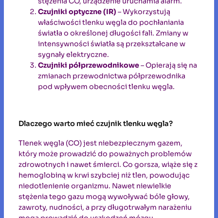
stężenia CO, urządzenie uruchamia alarm.
Czujniki optyczne (IR)
– Wykorzystują
właściwości tlenku węgla do pochłaniania
światła o określonej długości fali. Zmiany w
intensywności światła są przekształcane w
sygnały elektryczne.
Czujniki półprzewodnikowe
– Opierają się na
zmianach przewodnictwa półprzewodnika
pod wpływem obecności tlenku węgla.
Dlaczego warto mieć czujnik tlenku węgla?
Tlenek węgla (CO) jest niebezpiecznym gazem,
który może prowadzić do poważnych problemów
zdrowotnych i nawet śmierci. Co gorsza, wiąże się z
hemoglobiną w krwi szybciej niż tlen, powodując
niedotlenienie organizmu. Nawet niewielkie
stężenia tego gazu mogą wywoływać bóle głowy,
zawroty, nudności, a przy długotrwałym narażeniu
mogą prowadzić do uszkodzeń mózgu.