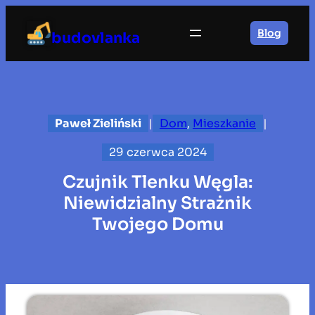
Przejdź
do
Blog
budovlanka
treści
Paweł Zieliński
|
Dom
, 
Mieszkanie
|
29 czerwca 2024
Czujnik Tlenku Węgla:
Niewidzialny Strażnik
Twojego Domu