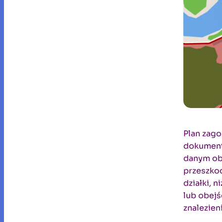
Plan zag
dokument 
danym obs
przeszkod
działki, 
lub obejś
znalezien