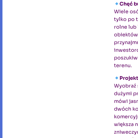
Chęć bu
Wiele osó
tylko po 
rolne lu
obiektów
przynajmn
inwestoró
poszukiwa
terenu.
Projekt
Wyobraź 
dużymi pr
mówi jasn
dwóch kon
komercyjn
większa n
zniweczyć