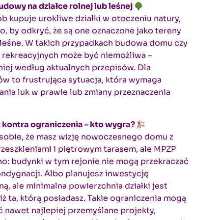
dowy na działce rolnej lub leśnej
b kupuje urokliwe działki w otoczeniu natury,
to, by odkryć, że są one oznaczone jako tereny
b leśne. W takich przypadkach budowa domu czy
 rekreacyjnych może być niemożliwa –
iej według aktualnych przepisów. Dla
w to frustrująca sytuacja, która wymaga
nia luk w prawie lub zmiany przeznaczenia
 kontra ograniczenia – kto wygra?
sobie, że masz wizję nowoczesnego domu z
zeszkleniami i piętrowym tarasem, ale MPZP
o: budynki w tym rejonie nie mogą przekraczać
dygnacji. Albo planujesz inwestycję
ą, ale minimalna powierzchnia działki jest
iż ta, którą posiadasz. Takie ograniczenia mogą
 nawet najlepiej przemyślane projekty,