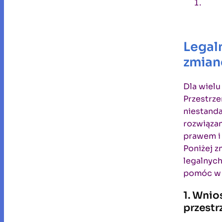
Legal
zmian
Dla wiel
Przestrz
niestanda
rozwiązan
prawem i 
Poniżej z
legalnych
pomóc w u
1. Wni
przest