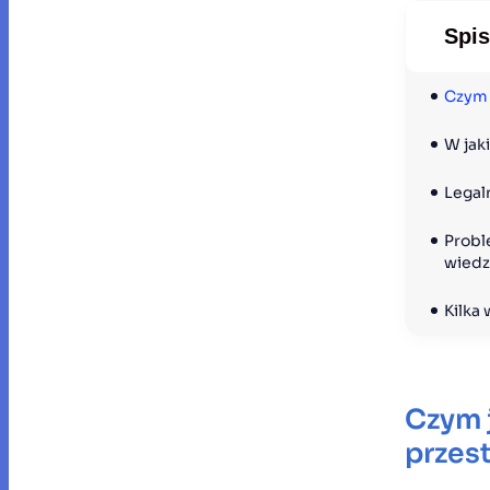
Spis
Czym 
W jak
Legal
Probl
wiedz
Kilka
Czym 
przes