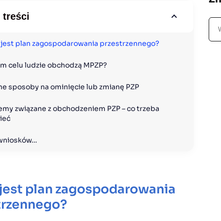
 treści
S
z
jest plan zagospodarowania przestrzennego?
u
k
im celu ludzie obchodzą MPZP?
a
j
ne sposoby na ominięcie lub zmianę PZP
emy związane z obchodzeniem PZP – co trzeba 
ieć
 wniosków…
jest plan zagospodarowania
trzennego?