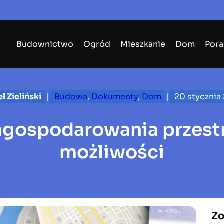
Budownictwo
Ogród
Mieszkanie
Dom
Pora
ł Zieliński
|
Budowa
, 
Dokumenty
, 
Dom
|
20 stycznia
agospodarowania przest
możliwości
Zo