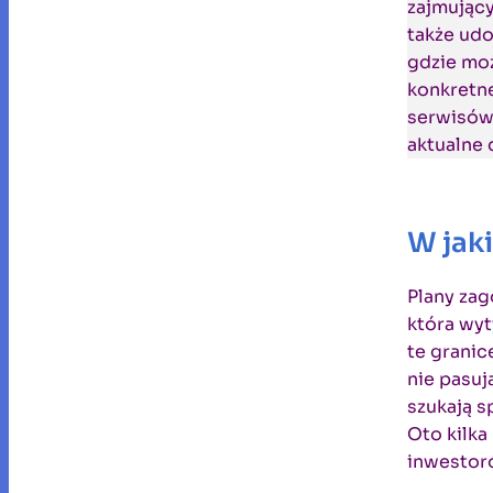
zajmujący
także udo
gdzie mo
konkretne
serwisów 
aktualne 
W jak
Plany za
która wyt
te granic
nie pasuj
szukają 
Oto kilka
inwestor