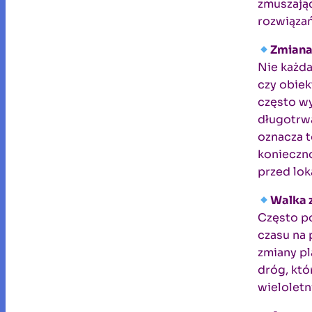
zmuszają
rozwiązań
Zmiana 
Nie każda
czy obie
często w
długotrw
oznacza t
konieczn
przed lok
Walka z
Często p
czasu na
zmiany pl
dróg, któ
wieloletn