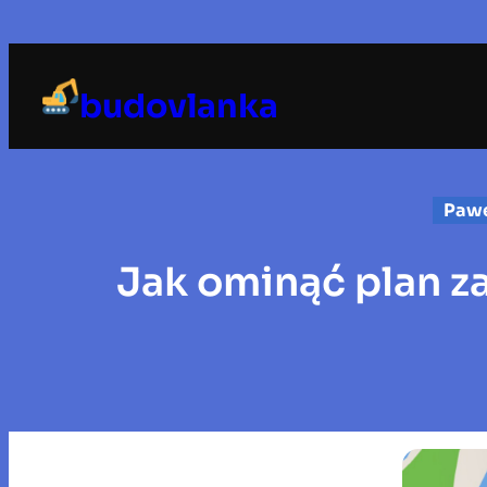
Przejdź
do
treści
budovlanka
Pawe
Jak ominąć plan z