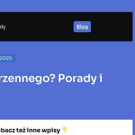
dy
Blog
 2025
rzennego? Porady i
bacz też inne wpisy