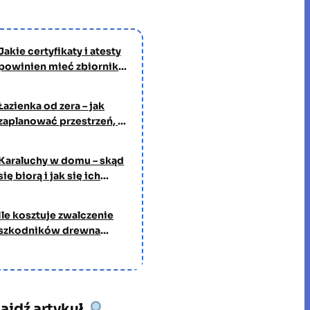
Jakie certyfikaty i atesty
powinien mieć zbiornik
na wodę pitną?
Łazienka od zera – jak
zaplanować przestrzeń, w
której będziesz spędzać
czas każdego dnia
Karaluchy w domu – skąd
się biorą i jak się ich
pozbyć?
Ile kosztuje zwalczenie
szkodników drewna
przez profesjonalną
firmę?
ajdź artykuł