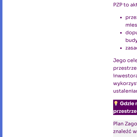
PZP to ak
prze
mies
dopu
budy
zasa
Jego cel
przestrze
inwestora
wykorzyst
ustalenia
Gdzie 
przestrz
Plan Zag
znaleźć w