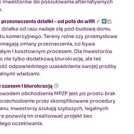
c inwestorów do poszukiwania alternatywnych
.
przeznaczenia działki – od pola do willi
 działka od razu nadaje się pod budowę domu
ktu komercyjnego. Tereny rolne czy przemysłowe
ymagają zmiany przeznaczenia, co bywa
ałym i kosztownym procesem. Dla inwestorów
o nie tylko dodatkową biurokrację, ale też
ość odpowiedniego uzasadnienia swojej prośby
alnymi władzami.
 czasem i biurokracją
owodem obchodzenia MPZP jest po prostu brak
 przechodzenie przez skomplikowane procedury
anu. Inwestorzy szukają szybszych, legalnych
re pozwolą im zrealizować projekt bez
iego oczekiwania.