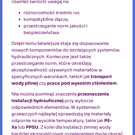
również zwrócić uwagę na:
różnorodność średnic rur,
kompatybilne złącza,
przestrzeganie norm jakości i
bezpieczeństwa.
Dzięki temu łatwiejsze staje się dopasowanie
nowych komponentów do istniejących systemów
hydraulicznych. Konieczne jest także
przestrzeganie norm, które określają
akceptowalność używanych materiałów w
specyficznych warunkach, takich jak
transport
wody pitnej
czy
praca pod wysokim ciśnieniem
.
Nie można pominąć znaczenia
przeznaczenia
instalacji hydraulicznej
przy wyborze
odpowiednich elementów. W systemach
grzewczych najlepiej sprawdzają się materiały
odporne na wysokie temperatury, takie jak
PE-
Xa
lub
PPSU
. Z kolei dla instalacji zimnej wody
bardziej ekonomicznym rozwiązaniem może okazać