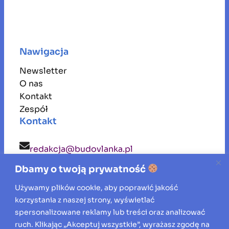
Nawigacja
Newsletter
O nas
Kontakt
Zespół
Kontakt
redakcja@budovlanka.pl
Dbamy o twoją prywatność
budovlanka
Używamy plików cookie, aby poprawić jakość
korzystania z naszej strony, wyświetlać
Inspiracje, porady i aktualności ze świata
spersonalizowane reklamy lub treści oraz analizować
ruch. Klikając „Akceptuj wszystkie”, wyrażasz zgodę na
budownictwa, remontów oraz aranżacji