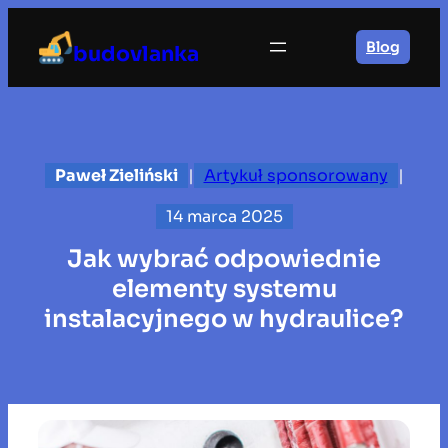
Przejdź
do
Blog
budovlanka
treści
Paweł Zieliński
|
Artykuł sponsorowany
|
14 marca 2025
Jak wybrać odpowiednie
elementy systemu
instalacyjnego w hydraulice?