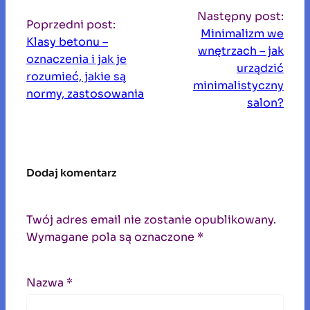
u
Następny post:
k
Poprzedni post:
Minimalizm we
a
Klasy betonu –
wnętrzach – jak
j
oznaczenia i jak je
urządzić
rozumieć, jakie są
minimalistyczny
normy, zastosowania
salon?
Dodaj komentarz
Twój adres email nie zostanie opublikowany.
Wymagane pola są oznaczone
*
Nazwa
*