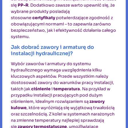
się
PP-R
. Dodatkowo zawsze warto upewnić się, że
wybrane produkty posiadają
stosowne
certyfikaty
potwierdzające zgodność z
obowiązującymi normami – to zapewnia zarówno
bezpieczeństwo, jak i efektywność działania całego
systemu.
Jak dobrać zawory i armaturę do
instalacji hydraulicznej?
Wybór zaworów i armatury do systemu
hydraulicznego wymaga uwzględnienia kilku
kluczowych aspektów. Przede wszystkim należy
dostosować zawory do warunków pracy instalacji,
takich jak
ciśnienie
i
temperatura
. Na przykład w
przypadku instalacji pracujących pod dużym
ciśnieniem, idealnym rozwiązaniem są
zawory
kulowe
, które wyróżniają się wyjątkową trwałością
oraz szczelnością. Z kolei w systemach narażonych
na zmienne temperatury najlepiej sprawdzają
się
zawory termostatyczne
, umożliwiające