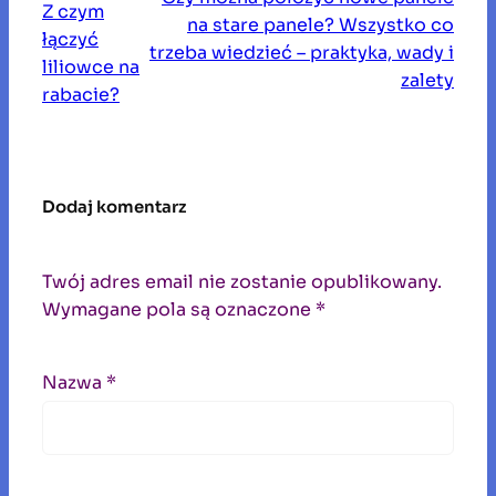
Z czym
j
na stare panele? Wszystko co
łączyć
trzeba wiedzieć – praktyka, wady i
liliowce na
zalety
rabacie?
Dodaj komentarz
Twój adres email nie zostanie opublikowany.
Wymagane pola są oznaczone
*
Nazwa
*