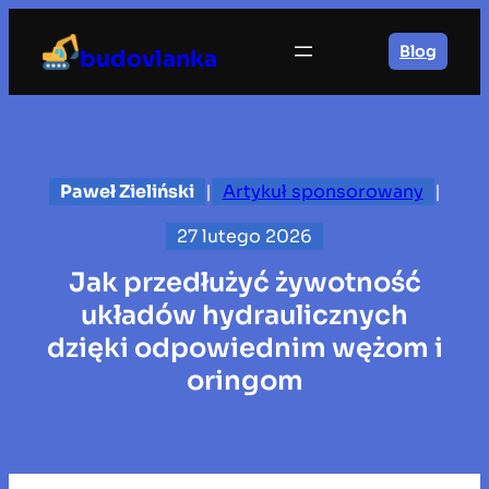
Przejdź
do
Blog
budovlanka
treści
Paweł Zieliński
|
Artykuł sponsorowany
|
27 lutego 2026
Jak przedłużyć żywotność
układów hydraulicznych
dzięki odpowiednim wężom i
oringom