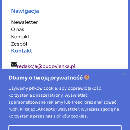
Nawigacja
Newsletter
O nas
Kontakt
Zespół
Kontakt
redakcja@budovlanka.pl
Dbamy o twoją prywatność
budovlanka
Używamy plików cookie, aby poprawić jakość
korzystania z naszej strony, wyświetlać
Inspiracje, porady i aktualności ze świata
spersonalizowane reklamy lub treści oraz analizować
ruch. Klikając „Akceptuj wszystkie”, wyrażasz zgodę na
budownictwa, remontów oraz aranżacji
korzystanie przez nas z plików cookies.
wnętrz.