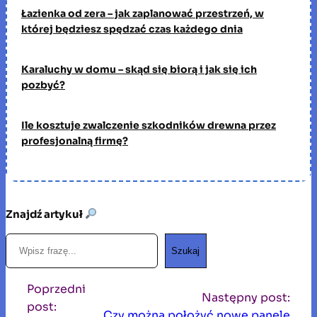
Łazienka od zera – jak zaplanować przestrzeń, w
której będziesz spędzać czas każdego dnia
Karaluchy w domu – skąd się biorą i jak się ich
pozbyć?
Ile kosztuje zwalczenie szkodników drewna przez
profesjonalną firmę?
Znajdź artykuł
S
Szukaj
z
u
Poprzedni
k
Następny post:
post:
a
Czy można położyć nowe panele