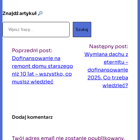
Znajdź artykuł
S
Szukaj
z
u
Następny post:
k
Poprzedni post:
Wymiana dachu z
a
Dofinansowanie na
eternitu –
j
remont domu starszego
dofinansowanie
niż 10 lat – wszystko, co
2025. Co trzeba
musisz wiedzieć
wiedzieć?
Dodaj komentarz
Twój adres email nie zostanie opublikowany.