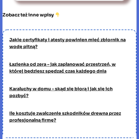
Zobacz też inne wpisy
Jakie certyfikaty i atesty powinien mieć zbiornik na
wodę pitną?
Łazienka od zera – jak zaplanować przestrzeń, w
której będziesz spędzać czas każdego dnia
Karaluchy w domu – skąd się biorą i jak się ich
pozbyć?
Ile kosztuje zwalczenie szkodników drewna przez
profesjonalną firmę?