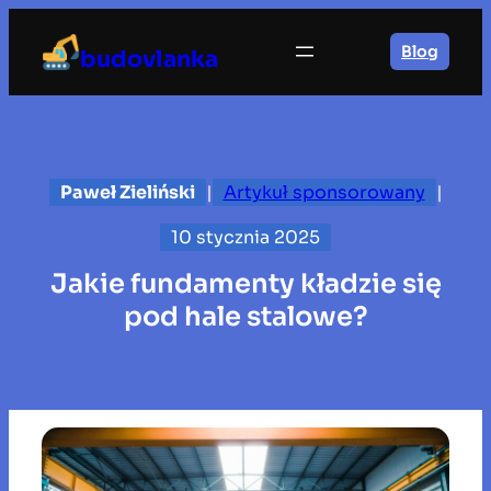
Przejdź
do
Blog
budovlanka
treści
Paweł Zieliński
|
Artykuł sponsorowany
|
10 stycznia 2025
Jakie fundamenty kładzie się
pod hale stalowe?