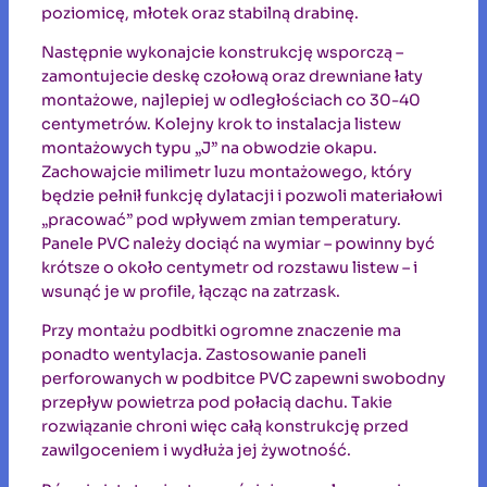
poziomicę, młotek oraz stabilną drabinę.
Następnie wykonajcie konstrukcję wsporczą –
zamontujecie deskę czołową oraz drewniane łaty
montażowe, najlepiej w odległościach co 30-40
centymetrów. Kolejny krok to instalacja listew
montażowych typu „J” na obwodzie okapu.
Zachowajcie milimetr luzu montażowego, który
będzie pełnił funkcję dylatacji i pozwoli materiałowi
„pracować” pod wpływem zmian temperatury.
Panele PVC należy dociąć na wymiar – powinny być
krótsze o około centymetr od rozstawu listew – i
wsunąć je w profile, łącząc na zatrzask.
Przy montażu podbitki ogromne znaczenie ma
ponadto wentylacja. Zastosowanie paneli
perforowanych w podbitce PVC zapewni swobodny
przepływ powietrza pod połacią dachu. Takie
rozwiązanie chroni więc całą konstrukcję przed
zawilgoceniem i wydłuża jej żywotność.