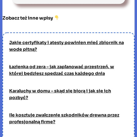
Zobacz też inne wpisy
Jakie certyfikaty i atesty powinien mieć zbiornik na
wodę pitną?
Łazienka od zera – jak zaplanować przestrzeń, w
której będziesz spędzać czas każdego dnia
Karaluchy w domu – skąd się biorą i jak się ich
pozbyć?
Ile kosztuje zwalczenie szkodników drewna przez
profesjonalną firmę?