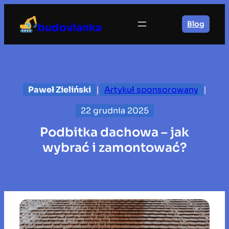
Przejdź
do
Blog
budovlanka
treści
Paweł Zieliński
|
Artykuł sponsorowany
|
22 grudnia 2025
Podbitka dachowa – jak
wybrać i zamontować?