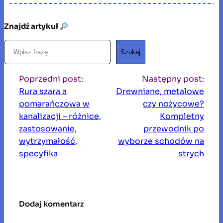
Znajdź artykuł
S
Szukaj
z
u
Poprzedni post:
Następny post:
k
Rura szara a
​Drewniane, metalowe
a
pomarańczowa w
czy nożycowe?
j
kanalizacji – różnice,
Kompletny
zastosowanie,
przewodnik po
wytrzymałość,
wyborze schodów na
specyfika
strych
Dodaj komentarz