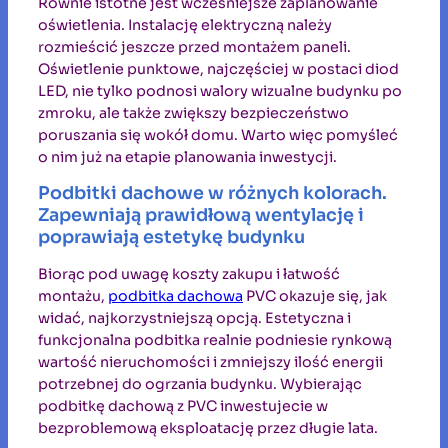
Równie istotne jest wcześniejsze zaplanowanie
oświetlenia. Instalację elektryczną należy
rozmieścić jeszcze przed montażem paneli.
Oświetlenie punktowe, najczęściej w postaci diod
LED, nie tylko podnosi walory wizualne budynku po
zmroku, ale także zwiększy bezpieczeństwo
poruszania się wokół domu. Warto więc pomyśleć
o nim już na etapie planowania inwestycji.
Podbitki dachowe w różnych kolorach.
Zapewniają prawidłową wentylację i
poprawiają estetykę budynku
Biorąc pod uwagę koszty zakupu i łatwość
montażu,
podbitka dachowa
PVC okazuje się, jak
widać, najkorzystniejszą opcją. Estetyczna i
funkcjonalna podbitka realnie podniesie rynkową
wartość nieruchomości i zmniejszy ilość energii
potrzebnej do ogrzania budynku. Wybierając
podbitkę dachową z PVC inwestujecie w
bezproblemową eksploatację przez długie lata.