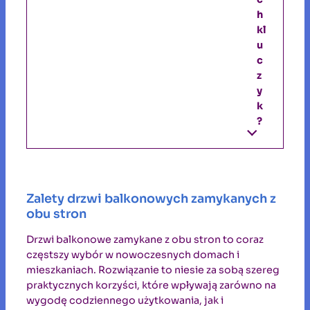
h
kl
u
c
z
y
k
?
Zalety drzwi balkonowych zamykanych z
obu stron
Drzwi balkonowe zamykane z obu stron to coraz
częstszy wybór w nowoczesnych domach i
mieszkaniach. Rozwiązanie to niesie za sobą szereg
praktycznych korzyści, które wpływają zarówno na
wygodę codziennego użytkowania, jak i