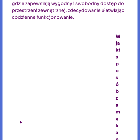
gdzie zapewniają wygodny i swobodny dostęp do
przestrzeni zewnętrznej, zdecydowanie ułatwiając
codzienne funkcjonowanie.
W
ja
ki
s
p
o
s
ó
b
z
a
m
y
k
a
n