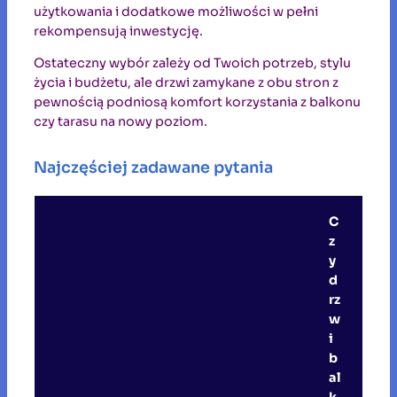
użytkowania i dodatkowe możliwości w pełni
rekompensują inwestycję.
Ostateczny wybór zależy od Twoich potrzeb, stylu
życia i budżetu, ale drzwi zamykane z obu stron z
pewnością podniosą komfort korzystania z balkonu
czy tarasu na nowy poziom.
Najczęściej zadawane pytania
C
z
y
d
rz
w
i
b
al
k