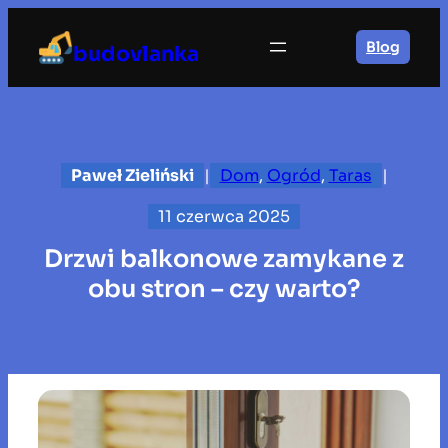
Przejdź
do
Blog
budovlanka
treści
Paweł Zieliński
|
Dom
, 
Ogród
, 
Taras
|
11 czerwca 2025
Drzwi balkonowe zamykane z
obu stron – czy warto?