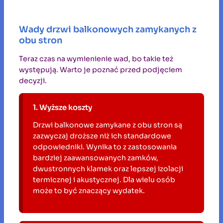
Wady drzwi balkonowych zamykanych z
obu stron
Teraz czas na wymienienie wad, bo takie też
występują. Warto je poznać przed podjęciem
decyzji.
1. Wyższe koszty
Drzwi balkonowe zamykane z obu stron są
zazwyczaj droższe niż ich standardowe
odpowiedniki. Wynika to z zastosowania
bardziej zaawansowanych zamków,
dwustronnych klamek oraz lepszej izolacji
termicznej i akustycznej. Dla wielu osób
może to być znaczący wydatek.