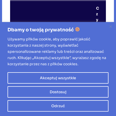
C
z
y
z
Dbamy o twoją prywatność
a
m
Używamy plików cookie, aby poprawić jakość
y
korzystania z naszej strony, wyświetlać
k
spersonalizowane reklamy lub treści oraz analizować
a
ruch. Klikając „Akceptuj wszystkie”, wyrażasz zgodę na
ni
korzystanie przez nas z plików cookies.
e
d
rz
Akceptuj wszystkie
w
i
Dostosuj
o
d
z
Odrzuć
e