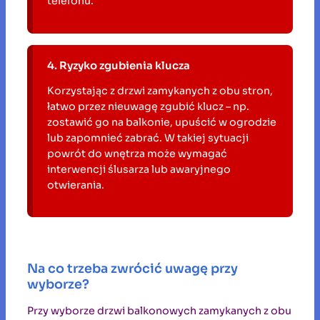
telefonu.
4. Ryzyko zgubienia klucza
Korzystając z drzwi zamykanych z obu stron,
łatwo przez nieuwagę zgubić klucz – np.
zostawić go na balkonie, upuścić w ogrodzie
lub zapomnieć zabrać. W takiej sytuacji
powrót do wnętrza może wymagać
interwencji ślusarza lub awaryjnego
otwierania.
Na co trzeba zwrócić uwagę przy
wyborze?
Przy wyborze drzwi balkonowych zamykanych z obu