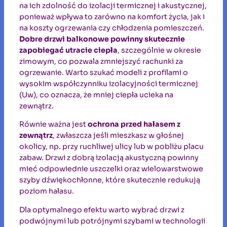
na ich zdolność do izolacji termicznej i akustycznej,
ponieważ wpływa to zarówno na komfort życia, jak i
na koszty ogrzewania czy chłodzenia pomieszczeń.
Dobre drzwi balkonowe powinny skutecznie
zapobiegać utracie ciepła
, szczególnie w okresie
zimowym, co pozwala zmniejszyć rachunki za
ogrzewanie. Warto szukać modeli z profilami o
wysokim współczynniku izolacyjności termicznej
(Uw), co oznacza, że mniej ciepła ucieka na
zewnątrz.
Równie ważna jest
ochrona przed hałasem z
zewnątrz
, zwłaszcza jeśli mieszkasz w głośnej
okolicy, np. przy ruchliwej ulicy lub w pobliżu placu
zabaw. Drzwi z dobrą izolacją akustyczną powinny
mieć odpowiednie uszczelki oraz wielowarstwowe
szyby dźwiękochłonne, które skutecznie redukują
poziom hałasu.
Dla optymalnego efektu warto wybrać drzwi z
podwójnymi lub potrójnymi szybami w technologii