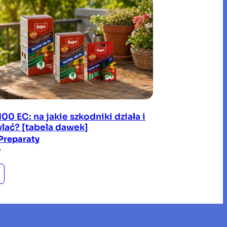
 100 EC: na jakie szkodniki działa i
wlać? [tabela dawek]
Preparaty
6