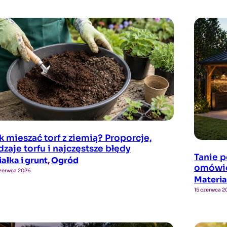
k mieszać torf z ziemią? Proporcje,
dzaje torfu i najczęstsze błędy
Tanie p
iałka i grunt
, 
Ogród
omówie
zerwca 2026
Materia
15 czerwca 