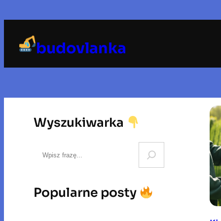
Przejdź
do
treści
budovlanka
Wyszukiwarka
S
e
a
r
Popularne posty
c
h