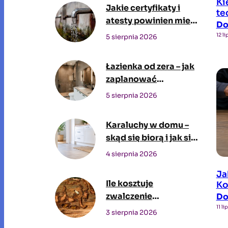
Ki
Jakie certyfikaty i
te
atesty powinien mieć
D
zbiornik na wodę
12 l
5 sierpnia 2026
pitną?
Łazienka od zera – jak
zaplanować
przestrzeń, w której
5 sierpnia 2026
będziesz spędzać czas
każdego dnia
Karaluchy w domu –
skąd się biorą i jak się
ich pozbyć?
4 sierpnia 2026
Ja
Ile kosztuje
Ko
zwalczenie
D
11 l
szkodników drewna
3 sierpnia 2026
przez profesjonalną