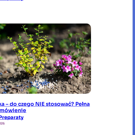
6
ka – do czego NIE stosować? Pełna
 omówienie
Preparaty
2026