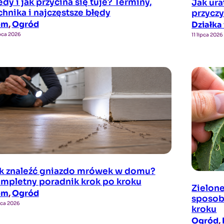
edy i jak przycina się tuje? Terminy,
Jak ur
chnika i najczęstsze błędy
przyczy
om
, 
Ogród
Działka 
ipca 2026
11 lipca 2026
k znaleźć gniazdo mrówek w domu?
mpletny poradnik krok po kroku
Zielon
om
, 
Ogród
sposob
ipca 2026
kroku
Ogród
, 