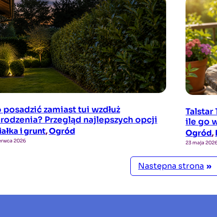
 posadzić zamiast tui wzdłuż
Talstar
rodzenia? Przegląd najlepszych opcji
ile go 
iałka i grunt
, 
Ogród
Ogród
, 
erwca 2026
23 maja 202
Następna strona
»