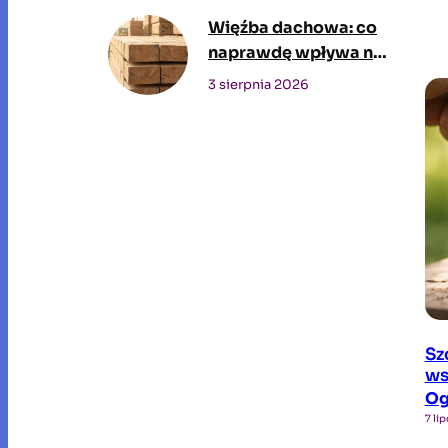
firmę?
Więźba dachowa: co
naprawdę wpływa na
cenę i jak wybrać
3 sierpnia 2026
dostawcę drewna
konstrukcyjnego
Sz
ws
Og
7 li