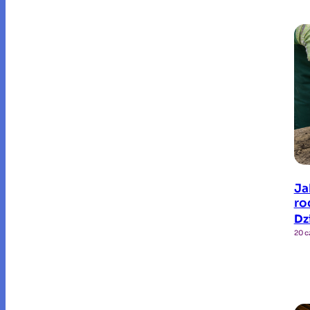
Ja
ro
Dz
20 c