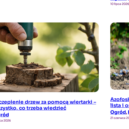
10 lipca 202
Azofos
czepienie drzew za pomocą wiertarki –
lista i
zystko, co trzeba wiedzieć
Ogród
, 
ród
21 czerwca 
pca 2026