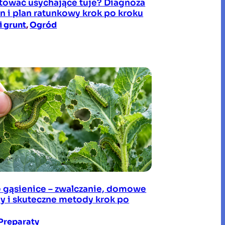
atować usychające tuje? Diagnoza
n i plan ratunkowy krok po kroku
i grunt
, 
Ogród
e gąsienice – zwalczanie, domowe
y i skuteczne metody krok po
Preparaty