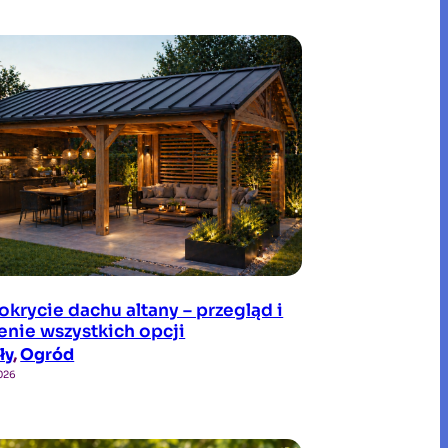
okrycie dachu altany – przegląd i
nie wszystkich opcji
ły
, 
Ogród
2026