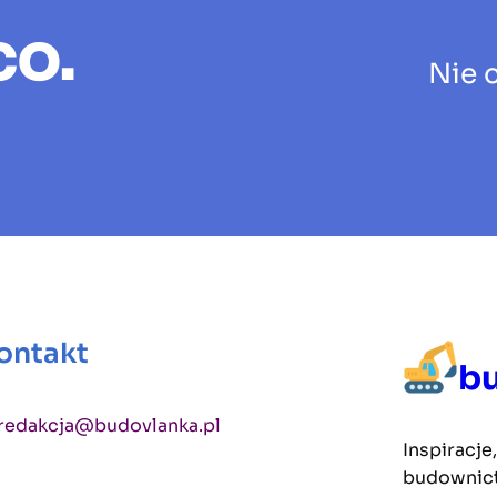
co.
Nie 
ontakt
b
redakcja@budovlanka.pl
Inspiracje
budownict