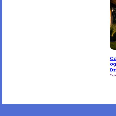
Co
og
Dz
7 cz