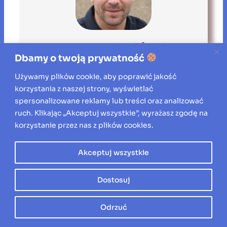
Paweł Zieliński
Dbamy o twoją prywatność
+ posts
Używamy plików cookie, aby poprawić jakość
Specjalizuje się w nowoczesnych
korzystania z naszej strony, wyświetlać
technologiach budowlanych i zrównoważonym
spersonalizowane reklamy lub treści oraz analizować
rozwoju urbanistycznym. Z pasją śledzi
ruch. Klikając „Akceptuj wszystkie”, wyrażasz zgodę na
najnowsze trendy w architekturze oraz
korzystanie przez nas z plików cookies.
innowacyjne rozwiązania konstrukcyjne. Po
godzinach zgłębia historię architektury i jej
Akceptuj wszystkie
wpływ na rozwój społeczności miejskich.
Dostosuj
Zobacz też inne wpisy
Odrzuć