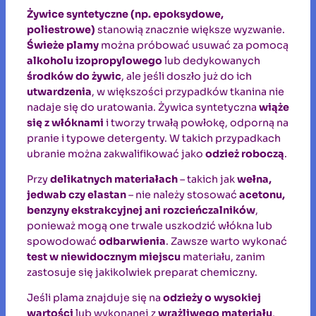
Żywice syntetyczne (np. epoksydowe,
poliestrowe)
stanowią znacznie większe wyzwanie.
Świeże plamy
można próbować usuwać za pomocą
alkoholu izopropylowego
lub dedykowanych
środków do żywic
, ale jeśli doszło już do ich
utwardzenia
, w większości przypadków tkanina nie
nadaje się do uratowania. Żywica syntetyczna
wiąże
się z włóknami
i tworzy trwałą powłokę, odporną na
pranie i typowe detergenty. W takich przypadkach
ubranie można zakwalifikować jako
odzież roboczą
.
Przy
delikatnych materiałach
– takich jak
wełna,
jedwab czy elastan
– nie należy stosować
acetonu,
benzyny ekstrakcyjnej ani rozcieńczalników
,
ponieważ mogą one trwale uszkodzić włókna lub
spowodować
odbarwienia
. Zawsze warto wykonać
test w niewidocznym miejscu
materiału, zanim
zastosuje się jakikolwiek preparat chemiczny.
Jeśli plama znajduje się na
odzieży o wysokiej
wartości
lub wykonanej z
wrażliwego materiału
,