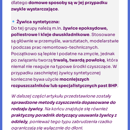
dlatego
domowe sposoby są w jej przypadku
zwykle wystarczające
.
Żywica syntetyczna:
Do tej grupy należą m.in.
żywice epoksydowe,
poliestrowe i kleje dwuskładnikowe
. Stosowane
są głównie w przemyśle, warsztatach, modelarstwie
i podczas prac remontowo-technicznych.
Początkowo są lepkie i podatne na zmycie, jednak
po związaniu tworzą
trwałą, twardą powłokę
, która
niemal nie reaguje na typowe środki czyszczące. W
przypadku zaschniętej żywicy syntetycznej
konieczne bywa użycie
mocniejszych
rozpuszczalników lub specjalistycznych past BHP
.
W dalszej części artykułu przedstawione zostały
sprawdzone metody czyszczenia dopasowane do
rodzaju żywicy
. Na końcu znajduje się również
praktyczny poradnik dotyczący usuwania żywicy z
odzieży
, ponieważ tego typu zabrudzenia rzadko
ograniczają się wyłącznie do dłoni.