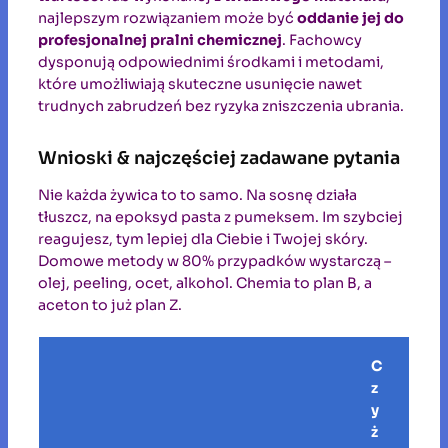
najlepszym rozwiązaniem może być
oddanie jej do
profesjonalnej pralni chemicznej
. Fachowcy
dysponują odpowiednimi środkami i metodami,
które umożliwiają skuteczne usunięcie nawet
trudnych zabrudzeń bez ryzyka zniszczenia ubrania.
Wnioski & najczęściej zadawane pytania
Nie każda żywica to to samo. Na sosnę działa
tłuszcz, na epoksyd pasta z pumeksem. Im szybciej
reagujesz, tym lepiej dla Ciebie i Twojej skóry.
Domowe metody w 80% przypadków wystarczą –
olej, peeling, ocet, alkohol. Chemia to plan B, a
aceton to już plan Z.
C
z
y
ż