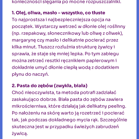
konieczności sięgania po mocne rozpuszczalniki.
1. Olej, oliwa, masło – wszystko, co tłuste
To najprostsza i najbezpieczniejsza opcja na
początek. Wystarczy wetrzeć w dłonie olej roślinny
(np. rzepakowy, słonecznikowy lub oliwę z oliwek),
margarynę czy masło i delikatnie pocierać przez
kilka minut. Tłuszcz rozluźnia strukturę żywicy i
sprawia, że staje się mniej lepka. Po tym zabiegu
można zetrzeć resztki ręcznikiem papierowym i
dokładnie umyć dłonie ciepłą wodą z dodatkiem
płynu do naczyń.
2. Pasta do zębów (zwykła, biała)
Choć nieoczywista, ta metoda potrafi zadziałać
zaskakująco dobrze. Biała pasta do zębów zawiera
mikrościerniwa, które działają jak delikatny peeling.
Po nałożeniu na skórę warto ją rozetrzeć i pocierać
tak, jak podczas dokładnego mycia rąk. Szczególnie
skuteczna jest w przypadku świeżych zabrudzeń
żywicą.