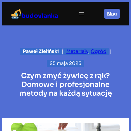
Przejdź
do
Blog
budovlanka
treści
Paweł Zieliński
|
Materiały
, 
Ogród
|
25 maja 2025
Czym zmyć żywicę z rąk?
Domowe i profesjonalne
metody na każdą sytuację