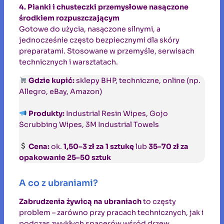
4. Pianki i chusteczki przemysłowe nasączone
środkiem rozpuszczającym
Gotowe do użycia, nasączone silnymi, a
jednocześnie często bezpiecznymi dla skóry
preparatami. Stosowane w przemyśle, serwisach
technicznych i warsztatach.
Gdzie kupić:
sklepy BHP, techniczne, online (np.
Allegro, eBay, Amazon)
Produkty:
Industrial Resin Wipes, Gojo
Scrubbing Wipes, 3M Industrial Towels
Cena:
ok.
1,50–3 zł za 1 sztukę
lub
35–70 zł za
opakowanie 25–50 sztuk
A co z ubraniami?
Zabrudzenia żywicą na ubraniach
to częsty
problem – zarówno przy pracach technicznych, jak i
podczas zwykłych spacerów wśród drzew