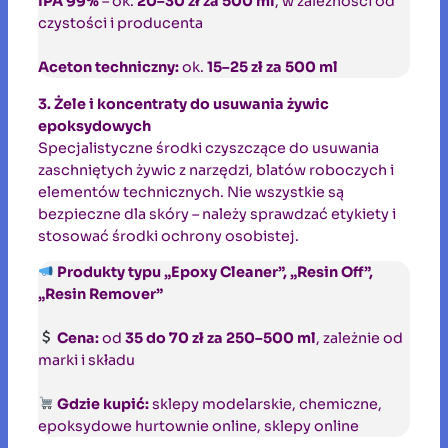
IPA 99%
– ok.
20–30 zł za 500 ml
, w zależności od
czystości i producenta
Aceton techniczny:
ok.
15–25 zł za 500 ml
3. Żele i koncentraty do usuwania żywic
epoksydowych
Specjalistyczne środki czyszczące do usuwania
zaschniętych żywic z narzędzi, blatów roboczych i
elementów technicznych. Nie wszystkie są
bezpieczne dla skóry – należy sprawdzać etykiety i
stosować środki ochrony osobistej.
Produkty typu „Epoxy Cleaner”, „Resin Off”,
„Resin Remover”
Cena:
od
35 do 70 zł za 250–500 ml
, zależnie od
marki i składu
Gdzie kupić:
sklepy modelarskie, chemiczne,
epoksydowe hurtownie online, sklepy online