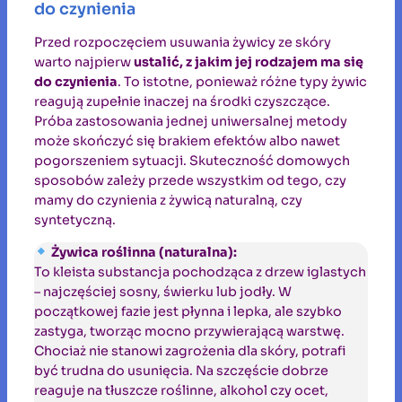
do czynienia
Przed rozpoczęciem usuwania żywicy ze skóry
warto najpierw
ustalić, z jakim jej rodzajem ma się
do czynienia
. To istotne, ponieważ różne typy żywic
reagują zupełnie inaczej na środki czyszczące.
Próba zastosowania jednej uniwersalnej metody
może skończyć się brakiem efektów albo nawet
pogorszeniem sytuacji. Skuteczność domowych
sposobów zależy przede wszystkim od tego, czy
mamy do czynienia z żywicą naturalną, czy
syntetyczną.
Żywica roślinna (naturalna):
To kleista substancja pochodząca z drzew iglastych
– najczęściej sosny, świerku lub jodły. W
początkowej fazie jest płynna i lepka, ale szybko
zastyga, tworząc mocno przywierającą warstwę.
Chociaż nie stanowi zagrożenia dla skóry, potrafi
być trudna do usunięcia. Na szczęście dobrze
reaguje na tłuszcze roślinne, alkohol czy ocet,