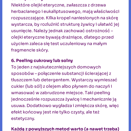
Niektóre olejki eteryczne, zwłaszcza z drzewa
herbacianego i eukaliptusowego, mają właściwości
rozpuszczające. Kilka kropel naniesionych na skórę
wystarcza, by rozluźnić strukturę żywicy i ułatwić jej
usunięcie. Należy jednak zachować ostrożność –
olejki eteryczne bywają drażniące, dlatego przed
użyciem zaleca się test uczuleniowy na małym
fragmencie skóry.
6. Peeling cukrowy lub solny
To jeden z najskuteczniejszych domowych
sposobów – połączenie substancji ścierającej z
tłuszczem lub detergentem. Wystarczy wymieszać
cukier (lub sól) z olejem albo płynem do naczyń i
wmasować w zabrudzone miejsce. Taki peeling
jednocześnie rozpuszcza żywicę i mechanicznie ją
usuwa. Dodatkowo wygładza i zmiękcza skórę, więc
efekt końcowy jest nie tylko czysty, ale też
estetyczny.
Każdą z powyższych metod warto (a nawet trzeba)