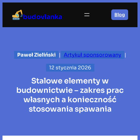
Przejdź
do
Blog
budovlanka
treści
Paweł Zieliński
|
Artykuł sponsorowany
|
12 stycznia 2026
Stalowe elementy w
budownictwie – zakres prac
własnych a konieczność
stosowania spawania