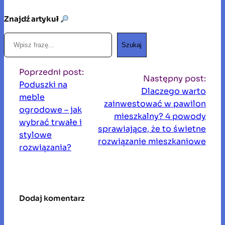
Znajdź artykuł
S
Szukaj
z
u
Poprzedni post:
k
Następny post:
Poduszki na
a
Dlaczego warto
meble
j
zainwestować w pawilon
ogrodowe – jak
mieszkalny? 4 powody
wybrać trwałe i
sprawiające, że to świetne
stylowe
rozwiązanie mieszkaniowe
rozwiązania?
Dodaj komentarz