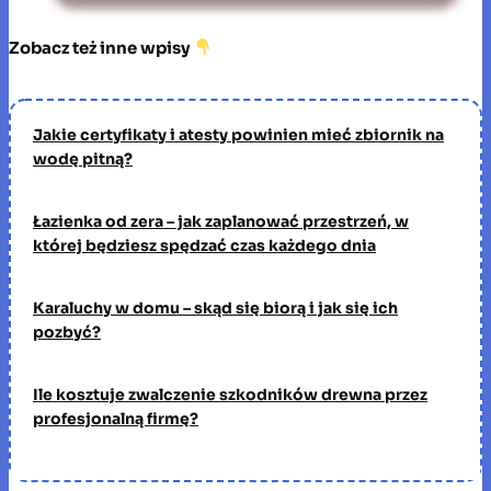
Zobacz też inne wpisy
Jakie certyfikaty i atesty powinien mieć zbiornik na
wodę pitną?
Łazienka od zera – jak zaplanować przestrzeń, w
której będziesz spędzać czas każdego dnia
Karaluchy w domu – skąd się biorą i jak się ich
pozbyć?
Ile kosztuje zwalczenie szkodników drewna przez
profesjonalną firmę?