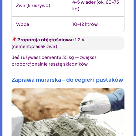
4–5 wiader (ok. 60–75
Żwir (kruszywo)
kg)
Woda
10–12 litrów
Proporcja objętościowa:
1:2:4
(cement:piasek:żwir)
Jeśli używasz cementu 35 kg — zwiększ
proporcjonalnie resztę składników.
Zaprawa murarska – do cegieł i pustaków