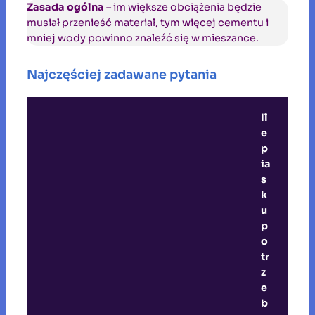
Zasada ogólna
– im większe obciążenia będzie
musiał przenieść materiał, tym więcej cementu i
mniej wody powinno znaleźć się w mieszance.
Najczęściej zadawane pytania
Il
e
p
ia
s
k
u
p
o
tr
z
e
b