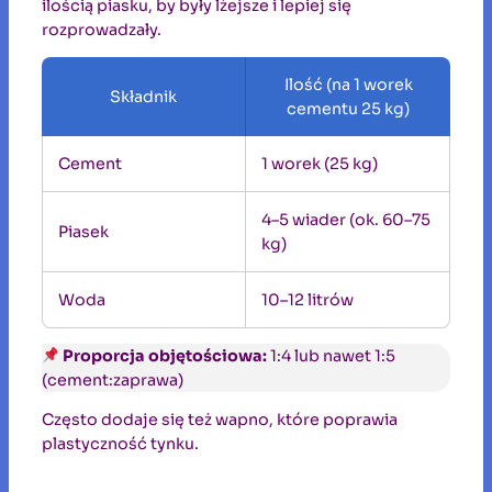
ilością piasku, by były lżejsze i lepiej się
rozprowadzały.
Ilość (na 1 worek
Składnik
cementu 25 kg)
Cement
1 worek (25 kg)
4–5 wiader (ok. 60–75
Piasek
kg)
Woda
10–12 litrów
Proporcja objętościowa:
1:4 lub nawet 1:5
(cement:zaprawa)
Często dodaje się też wapno, które poprawia
plastyczność tynku.