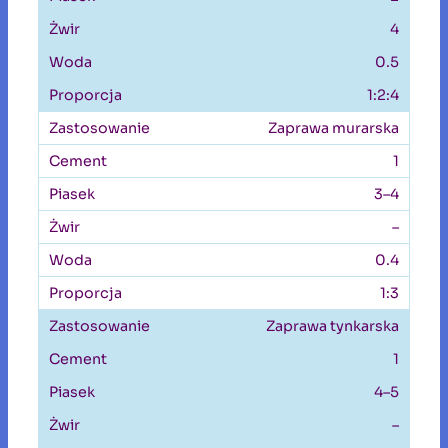
4
0.5
1:2:4
Zaprawa murarska
1
3–4
–
0.4
1:3
Zaprawa tynkarska
1
4–5
–