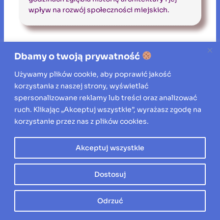
wpływ na rozwój społeczności miejskich.
Zobacz też inne wpisy
Dbamy o twoją prywatność
Używamy plików cookie, aby poprawić jakość
korzystania z naszej strony, wyświetlać
Jakie certyfikaty i atesty powinien mieć zbiornik na
spersonalizowane reklamy lub treści oraz analizować
wodę pitną?
ruch. Klikając „Akceptuj wszystkie”, wyrażasz zgodę na
korzystanie przez nas z plików cookies.
Łazienka od zera – jak zaplanować przestrzeń, w
której będziesz spędzać czas każdego dnia
Akceptuj wszystkie
Karaluchy w domu – skąd się biorą i jak się ich
Dostosuj
pozbyć?
Odrzuć
Ile kosztuje zwalczenie szkodników drewna przez
profesjonalną firmę?