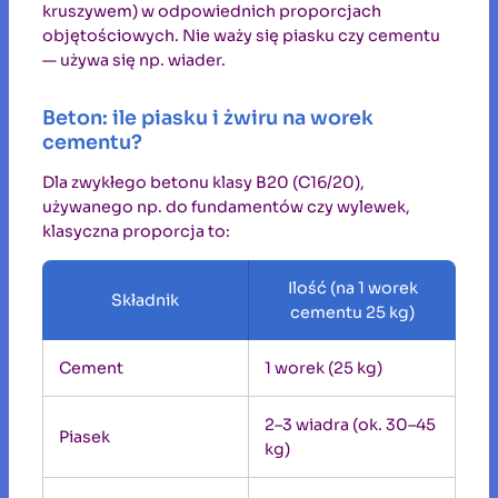
kruszywem) w odpowiednich proporcjach
objętościowych. Nie waży się piasku czy cementu
— używa się np. wiader.
Beton: ile piasku i żwiru na worek
cementu?
Dla zwykłego betonu klasy B20 (C16/20),
używanego np. do fundamentów czy wylewek,
klasyczna proporcja to:
Ilość (na 1 worek
Składnik
cementu 25 kg)
Cement
1 worek (25 kg)
2–3 wiadra (ok. 30–45
Piasek
kg)