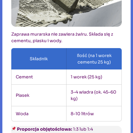
Zaprawa murarska nie zawiera żwiru. Składa się z
cementu, piasku i wody.
Ilość (na 1 worek
Składnik
cementu 25 kg)
Cement
1 worek (25 kg)
3–4 wiadra (ok. 45–60
Piasek
kg)
Woda
8–10 litrów
Proporcja objętościowa:
1:3 lub 1:4