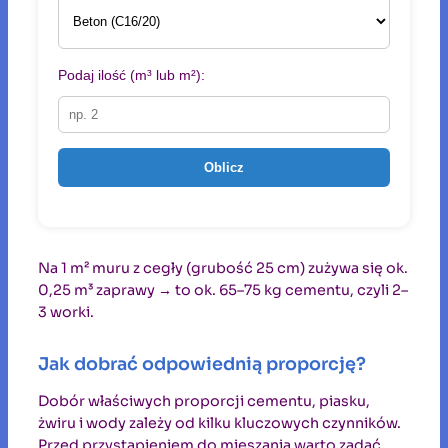
Podaj ilość (m³ lub m²):
Oblicz
Na 1 m² muru z cegły (grubość 25 cm) zużywa się ok.
0,25 m³ zaprawy → to ok. 65–75 kg cementu, czyli 2–
3 worki.
Jak dobrać odpowiednią proporcję?
Dobór właściwych proporcji cementu, piasku,
żwiru i wody zależy od kilku kluczowych czynników.
Przed przystąpieniem do mieszania warto zadać