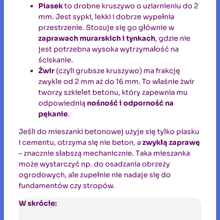
Piasek
to drobne kruszywo o uziarnieniu do 2
mm. Jest sypki, lekki i dobrze wypełnia
przestrzenie. Stosuje się go głównie w
zaprawach murarskich i tynkach
, gdzie nie
jest potrzebna wysoka wytrzymałość na
ściskanie.
Żwir
(czyli grubsze kruszywo) ma frakcję
zwykle od 2 mm aż do 16 mm. To właśnie żwir
tworzy szkielet betonu, który zapewnia mu
odpowiednią
nośność i odporność na
pękanie
.
Jeśli do mieszanki betonowej użyje się tylko piasku
i cementu, otrzyma się nie beton, a
zwykłą zaprawę
– znacznie słabszą mechanicznie. Taka mieszanka
może wystarczyć np. do osadzania obrzeży
ogrodowych, ale zupełnie nie nadaje się do
fundamentów czy stropów.
W skrócie: