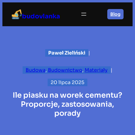
Przejdź
do
Blog
budovlanka
treści
Paweł Zieliński
|
Budowa
, 
Budownictwo
, 
Materiały
|
20 lipca 2025
Ile piasku na worek cementu?
Proporcje, zastosowania,
porady