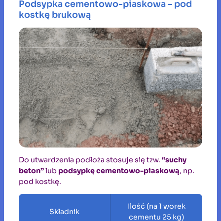
Podsypka cementowo-piaskowa – pod
kostkę brukową
Do utwardzenia podłoża stosuje się tzw.
“suchy
beton”
lub
podsypkę cementowo-piaskową
, np.
pod kostkę.
Ilość (na 1 worek
Składnik
cementu 25 kg)