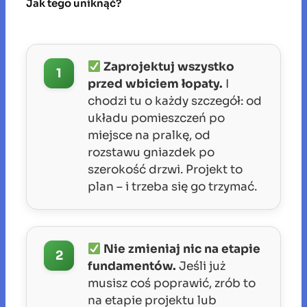
Jak tego uniknąć?
Zaprojektuj wszystko
1
przed wbiciem łopaty.
I
chodzi tu o każdy szczegół: od
układu pomieszczeń po
miejsce na pralkę, od
rozstawu gniazdek po
szerokość drzwi. Projekt to
plan – i trzeba się go trzymać.
Nie zmieniaj nic na etapie
2
fundamentów.
Jeśli już
musisz coś poprawić, zrób to
na etapie projektu lub