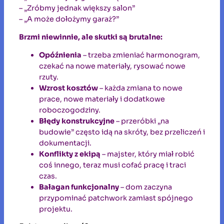
– „Zróbmy jednak większy salon”
– „A może dołożymy garaż?”
Brzmi niewinnie, ale skutki są brutalne:
Opóźnienia
– trzeba zmieniać harmonogram,
czekać na nowe materiały, rysować nowe
rzuty.
Wzrost kosztów
– każda zmiana to nowe
prace, nowe materiały i dodatkowe
roboczogodziny.
Błędy konstrukcyjne
– przeróbki „na
budowie” często idą na skróty, bez przeliczeń i
dokumentacji.
Konflikty z ekipą
– majster, który miał robić
coś innego, teraz musi cofać pracę i traci
czas.
Bałagan funkcjonalny
– dom zaczyna
przypominać patchwork zamiast spójnego
projektu.