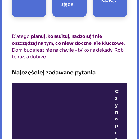
ująca.
Dlatego
planuj, konsultuj, nadzoruj i nie
oszczędzaj na tym, co niewidoczne, ale kluczowe
.
Dom budujesz nie na chwilę – tylko na dekady. Rób
to raz, a dobrze.
Najczęściej zadawane pytania
C
z
y
n
a
p
r