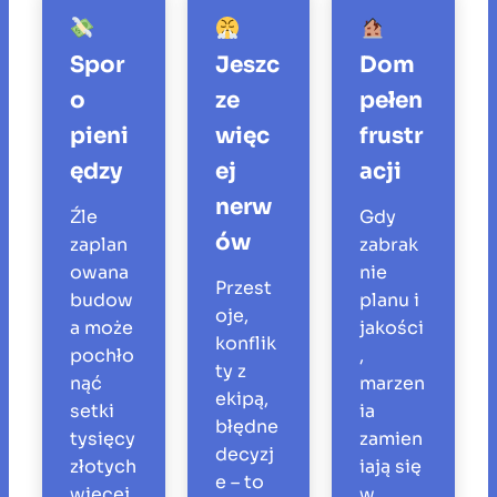
Spor
Jeszc
Dom
o
ze
pełen
pieni
więc
frustr
ędzy
ej
acji
nerw
Źle
Gdy
ów
zaplan
zabrak
owana
nie
Przest
budow
planu i
oje,
a może
jakości
konflik
pochło
,
ty z
nąć
marzen
ekipą,
setki
ia
błędne
tysięcy
zamien
decyzj
złotych
iają się
e – to
więcej,
w