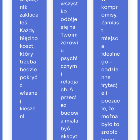
wszyst
niż
kompr
ko
zakłada
omisy.
odbije
łeś.
Zamias
się na
Każdy
t
Twoim
błąd to
miejsc
zdrowi
koszt,
a
u
który
idealne
psychi
trzeba
go –
cznym
będzie
codzie
i
pokryć
nne
relacja
z
irytacj
ch. A
własne
e i
przeci
j
poczuc
eż
kiesze
ie, że
budow
ni.
można
a miała
było to
być
zrobić
ekscyt
lepiej.