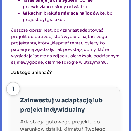
Taras wieje jak na Syberii
, bo nie
przewidziano osłony od wiatru,
W kuchni brakuje miejsca na lodówkę
, bo
projekt był „na oko”.
Jeszcze gorzej jest, gdy zamiast adaptować
projekt do potrzeb, ktoś wybiera najtańszego
projektanta, który „klepnie” temat, byle tylko
papiery się zgadzały. Tak powstają domy, które
wyglądają ładnie na zdjęciu, ale w życiu codziennym
są niewygodne, ciemne i drogie w utrzymaniu.
Jak tego uniknąć?
1
Zainwestuj w adaptację lub
projekt indywidualny
Adaptacja gotowego projektu do
warunków działki, klimatu i Twojego