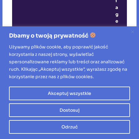
i
a
g
e
o
t
Dbamy o twoją prywatność
e
Używamy plików cookie, aby poprawić jakość
c
korzystania z naszej strony, wyświetlać
h
spersonalizowane reklamy lub treści oraz analizować
n
i
ruch. Klikając „Akceptuj wszystkie”, wyrażasz zgodę na
c
korzystanie przez nas z plików cookies.
z
n
Akceptuj wszystkie
e
s
ą
Dostosuj
k
o
Odrzuć
n
i