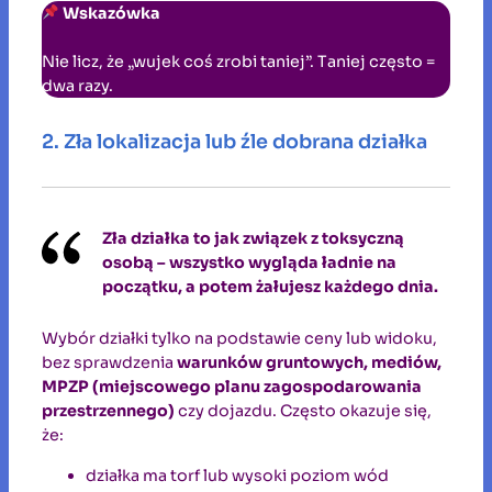
Wskazówka
Nie licz, że „wujek coś zrobi taniej”. Taniej często =
dwa razy.
2. Zła lokalizacja lub źle dobrana działka
Zła działka to jak związek z toksyczną
osobą – wszystko wygląda ładnie na
początku, a potem żałujesz każdego dnia.
Wybór działki tylko na podstawie ceny lub widoku,
bez sprawdzenia
warunków gruntowych, mediów,
MPZP (miejscowego planu zagospodarowania
przestrzennego)
czy dojazdu. Często okazuje się,
że:
działka ma torf lub wysoki poziom wód