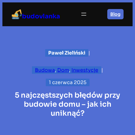
Przejdź
do
Blog
budovlanka
treści
Paweł Zieliński
|
Budowa
, 
Dom
, 
Inwestycje
|
1 czerwca 2025
5 najczęstszych błędów przy
budowie domu – jak ich
uniknąć?