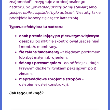
znajomości” – rezygnuje z profesjonalnego
nadzoru, bo
„szwagier już trzy domy stawiał”
, albo
„ekipa robiła u sąsiada i było dobrze”
. Niestety, takie
podejście kończy się często katastrofą.
Typowe efekty braku nadzoru:
dach przeciekający po pierwszym większym
deszczu
, bo nikt nie skontrolował uszczelnień
i montażu membrany.
źle zalane fundamenty
– z błędnym poziomem
lub zbyt małym zbrojeniem,
ściany z przesunięciem
– co później skutkuje
krzywym dachem i tynkami pękającymi po 2
zimach,
nieprawidłowe zbrojenie stropów
–
osłabienie całej konstrukcji,
Jak tego uniknąć?