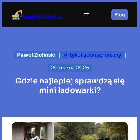
Przejdź
do
Blog
budovlanka
treści
Paweł Zieliński
|
Artykuł sponsorowany
|
20 marca 2026
Gdzie najlepiej sprawdzą się
mini ładowarki?