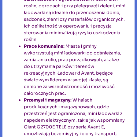
roślin, ogrodach i przy pielęgnacji zieleni, mini
ładowarki są idealne do przenoszenia donic,
sadzonek, ziemi czy materiałów organicznych.
Ich delikatność w operowaniu i precyzja
sterowania minimalizują ryzyko uszkodzenia
roślin.
Prace komunalne:
Miasta i gminy
wykorzystują mini ładowarki do odśnieżania,
zamiatania ulic, prac porządkowych, a także
do utrzymania parków i terenów
rekreacyjnych. Ładowarki Avant, będące
światowym liderem w swojej klasie, są
cenione za wszechstronność i możliwość
całorocznych prac.
Przemysł i magazyny:
W halach
produkcyjnych i magazynowych, gdzie
przestrzeń jest ograniczona, mini ładowarki z
napędem elektrycznym, takie jak wspomniany
Giant G2700E TELE czy seria Avant E,
umożliwiają bezemisyjny i cichy transport,