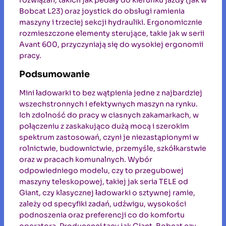
rozwiązań, takich jak pedały do kierunku jazdy (jak w
Bobcat L23) oraz joystick do obsługi ramienia
maszyny i trzeciej sekcji hydrauliki. Ergonomicznie
rozmieszczone elementy sterujące, takie jak w serii
Avant 600, przyczyniają się do wysokiej ergonomii
pracy.
Podsumowanie
Mini ładowarki to bez wątpienia jedne z najbardziej
wszechstronnych i efektywnych maszyn na rynku.
Ich zdolność do pracy w ciasnych zakamarkach, w
połączeniu z zaskakująco dużą mocą i szerokim
spektrum zastosowań, czyni je niezastąpionymi w
rolnictwie, budownictwie, przemyśle, szkółkarstwie
oraz w pracach komunalnych. Wybór
odpowiedniego modelu, czy to przegubowej
maszyny teleskopowej, takiej jak seria TELE od
Giant, czy klasycznej ładowarki o sztywnej ramie,
zależy od specyfiki zadań, udźwigu, wysokości
podnoszenia oraz preferencji co do komfortu
operatora. Producenci tacy jak Giant, Bobcat czy