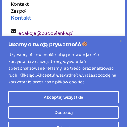
Kontakt
Zespół
Kontakt
redakcja@budovlanka.pl
Dbamy o twoją prywatność
budovlanka
Używamy plików cookie, aby poprawić jakość
korzystania z naszej strony, wyświetlać
Inspiracje, porady i aktualności ze świata
spersonalizowane reklamy lub treści oraz analizować
ruch. Klikając „Akceptuj wszystkie”, wyrażasz zgodę na
budownictwa, remontów oraz aranżacji
korzystanie przez nas z plików cookies.
wnętrz.
Akceptuj wszystkie
Wszelkie prawa zastrzeżone © 2026
Dostosuj