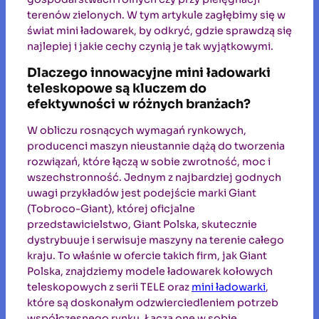
terenów zielonych. W tym artykule zagłębimy się w
świat mini ładowarek, by odkryć, gdzie sprawdzą się
najlepiej i jakie cechy czynią je tak wyjątkowymi.
Dlaczego innowacyjne mini ładowarki
teleskopowe są kluczem do
efektywności w różnych branżach?
W obliczu rosnących wymagań rynkowych,
producenci maszyn nieustannie dążą do tworzenia
rozwiązań, które łączą w sobie zwrotność, moc i
wszechstronność. Jednym z najbardziej godnych
uwagi przykładów jest podejście marki Giant
(Tobroco-Giant), której oficjalne
przedstawicielstwo, Giant Polska, skutecznie
dystrybuuje i serwisuje maszyny na terenie całego
kraju. To właśnie w ofercie takich firm, jak Giant
Polska, znajdziemy modele ładowarek kołowych
teleskopowych z serii TELE oraz
mini ładowarki
,
które są doskonałym odzwierciedleniem potrzeb
współczesnego rynku. Łączą one w sobie