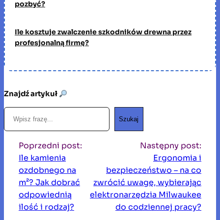
pozbyć?
Ile kosztuje zwalczenie szkodników drewna przez
profesjonalną firmę?
Znajdź artykuł
S
Szukaj
z
u
Poprzedni post:
Następny post:
k
Ile kamienia
Ergonomia i
a
ozdobnego na
bezpieczeństwo – na co
j
m²? Jak dobrać
zwrócić uwagę, wybierając
odpowiednią
elektronarzędzia Milwaukee
ilość i rodzaj?
do codziennej pracy?