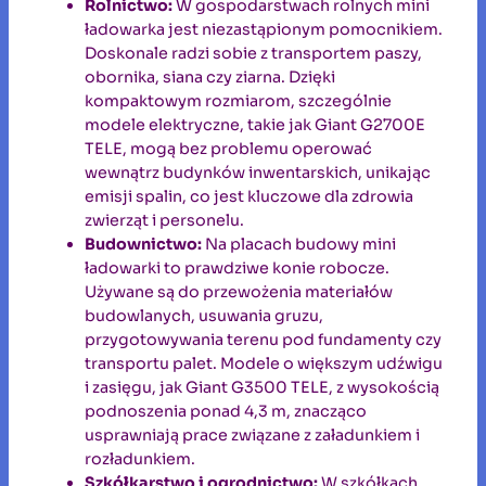
Rolnictwo:
W gospodarstwach rolnych mini
ładowarka jest niezastąpionym pomocnikiem.
Doskonale radzi sobie z transportem paszy,
obornika, siana czy ziarna. Dzięki
kompaktowym rozmiarom, szczególnie
modele elektryczne, takie jak Giant G2700E
TELE, mogą bez problemu operować
wewnątrz budynków inwentarskich, unikając
emisji spalin, co jest kluczowe dla zdrowia
zwierząt i personelu.
Budownictwo:
Na placach budowy mini
ładowarki to prawdziwe konie robocze.
Używane są do przewożenia materiałów
budowlanych, usuwania gruzu,
przygotowywania terenu pod fundamenty czy
transportu palet. Modele o większym udźwigu
i zasięgu, jak Giant G3500 TELE, z wysokością
podnoszenia ponad 4,3 m, znacząco
usprawniają prace związane z załadunkiem i
rozładunkiem.
Szkółkarstwo i ogrodnictwo:
W szkółkach