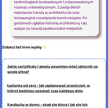
technologiach budowlanych i zrównoważonym
rozwoju urbanistycznym. Z pasją śledzi
najnowsze trendy w architekturze oraz
innowacyjne rozwiązania konstrukcyjne. Po
godzinach zgłębia historię architektury i jej
wpływ na rozwój społeczności miejskich.
Zobacz też inne wpisy
Jakie certyfikaty i atesty powinien mieć zbiornik na
wodę pitną?
Łazienka od zera – jak zaplanować przestrzeń, w
której będziesz spędzać czas każdego dnia
Karaluchy w domu – skąd się biorą i jak się ich