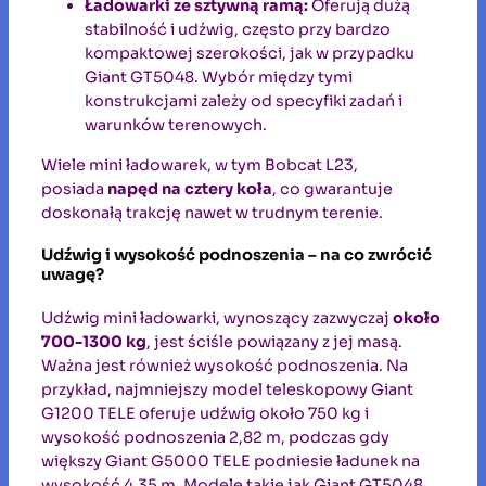
Ładowarki ze sztywną ramą:
Oferują dużą
stabilność i udźwig, często przy bardzo
kompaktowej szerokości, jak w przypadku
Giant GT5048. Wybór między tymi
konstrukcjami zależy od specyfiki zadań i
warunków terenowych.
Wiele mini ładowarek, w tym Bobcat L23,
posiada
napęd na cztery koła
, co gwarantuje
doskonałą trakcję nawet w trudnym terenie.
Udźwig i wysokość podnoszenia – na co zwrócić
uwagę?
Udźwig mini ładowarki, wynoszący zazwyczaj
około
700-1300 kg
, jest ściśle powiązany z jej masą.
Ważna jest również wysokość podnoszenia. Na
przykład, najmniejszy model teleskopowy Giant
G1200 TELE oferuje udźwig około 750 kg i
wysokość podnoszenia 2,82 m, podczas gdy
większy Giant G5000 TELE podniesie ładunek na
wysokość 4,35 m. Modele takie jak Giant GT5048