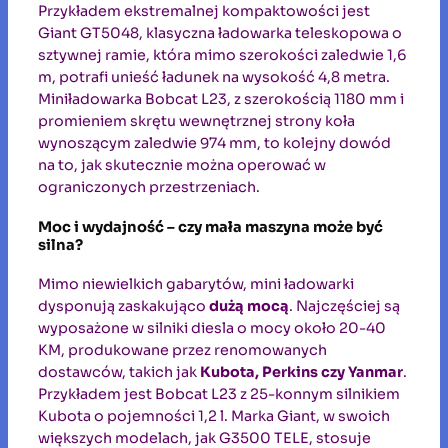
Przykładem ekstremalnej kompaktowości jest
Giant GT5048, klasyczna ładowarka teleskopowa o
sztywnej ramie, która mimo szerokości zaledwie 1,6
m, potrafi unieść ładunek na wysokość 4,8 metra.
Miniładowarka Bobcat L23, z szerokością 1180 mm i
promieniem skrętu wewnętrznej strony koła
wynoszącym zaledwie 974 mm, to kolejny dowód
na to, jak skutecznie można operować w
ograniczonych przestrzeniach.
Moc i wydajność – czy mała maszyna może być
silna?
Mimo niewielkich gabarytów, mini ładowarki
dysponują zaskakująco
dużą mocą
. Najczęściej są
wyposażone w silniki diesla o mocy około 20-40
KM, produkowane przez renomowanych
dostawców, takich jak
Kubota, Perkins czy Yanmar
.
Przykładem jest Bobcat L23 z 25-konnym silnikiem
Kubota o pojemności 1,2 l. Marka Giant, w swoich
większych modelach, jak G3500 TELE, stosuje