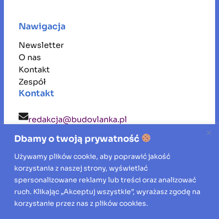
Nawigacja
Newsletter
O nas
Kontakt
Zespół
Kontakt
redakcja@budovlanka.pl
Dbamy o twoją prywatność
budovlanka
Używamy plików cookie, aby poprawić jakość
korzystania z naszej strony, wyświetlać
Inspiracje, porady i aktualności ze świata
spersonalizowane reklamy lub treści oraz analizować
ruch. Klikając „Akceptuj wszystkie”, wyrażasz zgodę na
budownictwa, remontów oraz aranżacji
korzystanie przez nas z plików cookies.
wnętrz.