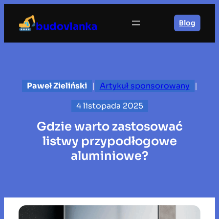
Przejdź
do
Blog
budovlanka
treści
Paweł Zieliński
|
Artykuł sponsorowany
|
4 listopada 2025
Gdzie warto zastosować
listwy przypodłogowe
aluminiowe?