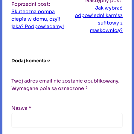
Następny post:
k
Poprzedni post:
Jak wybrać
a
Skuteczna pompa
odpowiedni karnisz
j
ciepła w domu, czyli
sufitowy z
jaka? Podpowiadamy!
maskownicą?
Dodaj komentarz
Twój adres email nie zostanie opublikowany.
Wymagane pola są oznaczone
*
Nazwa
*