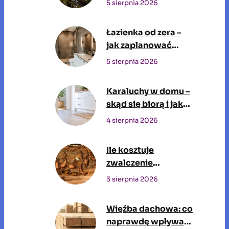
5 sierpnia 2026
wodę pitną?
Łazienka od zera –
jak zaplanować
przestrzeń, w której
5 sierpnia 2026
będziesz spędzać
czas każdego dnia
Karaluchy w domu –
skąd się biorą i jak
się ich pozbyć?
4 sierpnia 2026
Ile kosztuje
zwalczenie
szkodników drewna
3 sierpnia 2026
przez profesjonalną
firmę?
Więźba dachowa: co
naprawdę wpływa