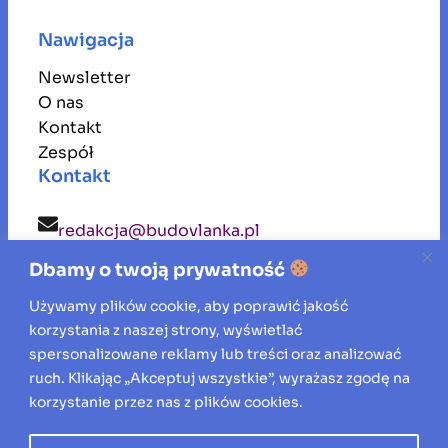
Nawigacja
Newsletter
O nas
Kontakt
Zespół
Kontakt
redakcja@budovlanka.pl
Dbamy o twoją prywatność
budovlanka
Używamy plików cookie, aby poprawić jakość
korzystania z naszej strony, wyświetlać
Inspiracje, porady i aktualności ze świata
spersonalizowane reklamy lub treści oraz analizować
ruch. Klikając „Akceptuj wszystkie”, wyrażasz zgodę na
budownictwa, remontów oraz aranżacji
korzystanie przez nas z plików cookies.
wnętrz.