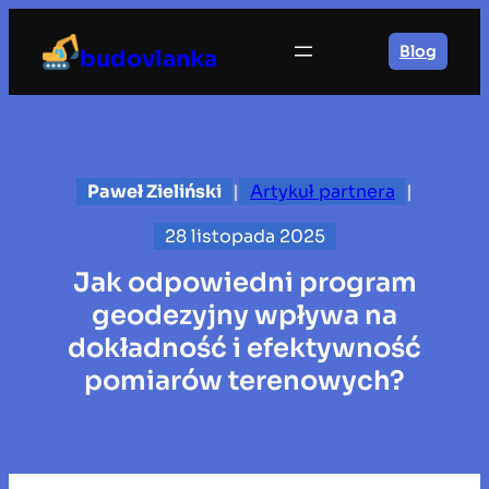
Przejdź
do
Blog
budovlanka
treści
Paweł Zieliński
|
Artykuł partnera
|
28 listopada 2025
Jak odpowiedni program
geodezyjny wpływa na
dokładność i efektywność
pomiarów terenowych?