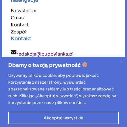
Newsletter
O nas
Kontakt
Zespół
Kontakt
redakcja@budovlanka.pl
Dbamy o twoją prywatność
budovlanka
Używamy plików cookie, aby poprawić jakość
korzystania z naszej strony, wyświetlać
Inspiracje, porady i aktualności ze świata
spersonalizowane reklamy lub treści oraz analizować
ruch. Klikając „Akceptuj wszystkie”, wyrażasz zgodę na
budownictwa, remontów oraz aranżacji
korzystanie przez nas z plików cookies.
wnętrz.
Akceptuj wszystkie
Wszelkie prawa zastrzeżone © 2026