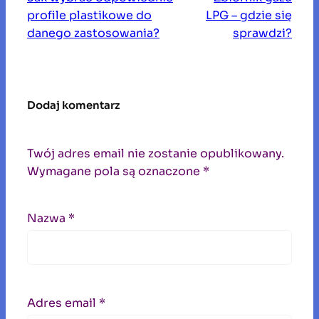
a
profile plastikowe do
LPG – gdzie się
j
danego zastosowania?
sprawdzi?
Dodaj komentarz
Twój adres email nie zostanie opublikowany.
Wymagane pola są oznaczone
*
Nazwa
*
Adres email
*