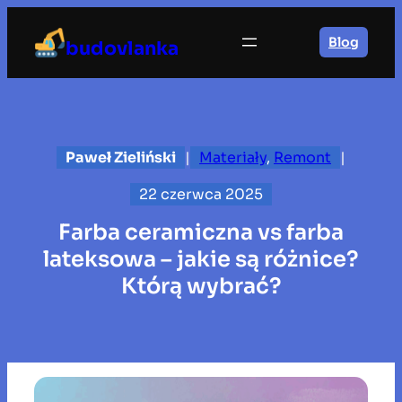
Przejdź
do
Blog
budovlanka
treści
Paweł Zieliński
|
Materiały
, 
Remont
|
22 czerwca 2025
Farba ceramiczna vs farba
lateksowa – jakie są różnice?
Którą wybrać?