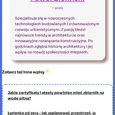
+ posts
Specjalizuje się w nowoczesnych
technologiach budowlanych i zrównoważonym
rozwoju urbanistycznym. Z pasją śledzi
najnowsze trendy w architekturze oraz
innowacyjne rozwiązania konstrukcyjne. Po
godzinach zgłębia historię architektury i jej
wpływ na rozwój społeczności miejskich.
Zobacz też inne wpisy
Jakie certyfikaty i atesty powinien mieć zbiornik na
wodę pitną?
Łazienka od zera – jak zaplanować przestrzeń, w