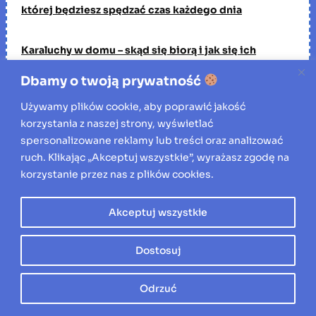
której będziesz spędzać czas każdego dnia
Karaluchy w domu – skąd się biorą i jak się ich
pozbyć?
Dbamy o twoją prywatność
Ile kosztuje zwalczenie szkodników drewna przez
Używamy plików cookie, aby poprawić jakość
profesjonalną firmę?
korzystania z naszej strony, wyświetlać
spersonalizowane reklamy lub treści oraz analizować
ruch. Klikając „Akceptuj wszystkie”, wyrażasz zgodę na
korzystanie przez nas z plików cookies.
Znajdź artykuł
Akceptuj wszystkie
S
Szukaj
z
Dostosuj
u
Poprzedni post:
k
Następny post:
Wpływ
Odrzuć
a
Wylewka szybkoschnąca a
odwiertów na
j
ogrzewanie podłogowe: