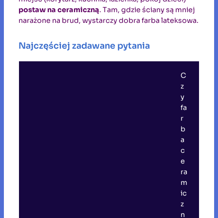
postaw na ceramiczną
. Tam, gdzie ściany są mniej
narażone na brud, wystarczy dobra farba lateksowa.
Najczęściej zadawane pytania
C
z
y
fa
r
b
a
c
e
ra
m
ic
z
n