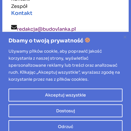
Zespół
Kontakt
redakcja@budovlanka.pl
Dbamy o twoją prywatność
budovlanka
Używamy plików cookie, aby poprawić jakość
korzystania z naszej strony, wyświetlać
Inspiracje, porady i aktualności ze świata
spersonalizowane reklamy lub treści oraz analizować
ruch. Klikając „Akceptuj wszystkie”, wyrażasz zgodę na
budownictwa, remontów oraz aranżacji
korzystanie przez nas z plików cookies.
wnętrz.
Akceptuj wszystkie
Wszelkie prawa zastrzeżone © 2026
Dostosuj
Odrzuć