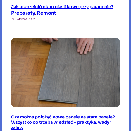
Jak uszczelnić okno plastikowe przy parapecie?
Preparaty
, 
Remont
19 kwietnia 2026
Czy można położyć nowe panele na stare panele?
Wszystko co trzeba wiedzieć – praktyka, wady i
zalety