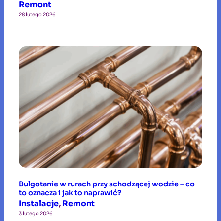
Remont
28 lutego 2026
Bulgotanie w rurach przy schodzącej wodzie – co
to oznacza i jak to naprawić?
Instalacje
, 
Remont
3 lutego 2026