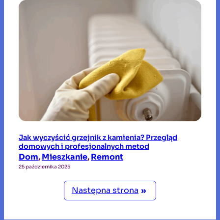
Jak wyczyścić grzejnik z kamienia? Przegląd
domowych i profesjonalnych metod
Dom
, 
Mieszkanie
, 
Remont
25 października 2025
Następna strona
»