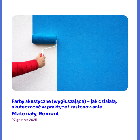
Farby akustyczne (wygłuszające) – jak działają,
skuteczność w praktyce i zastosowanie
Materiały
, 
Remont
27 grudnia 2025