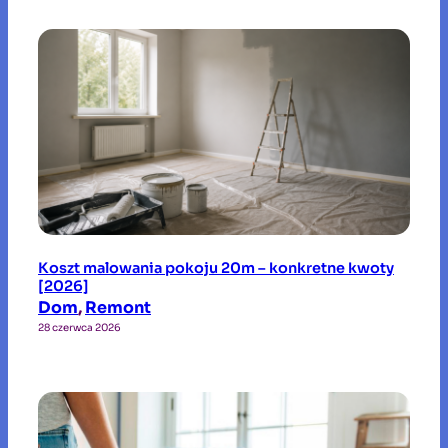
Koszt malowania pokoju 20m – konkretne kwoty
[2026]
Dom
, 
Remont
28 czerwca 2026