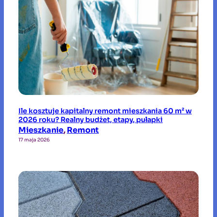
Ile kosztuje kapitalny remont mieszkania 60 m² w
2026 roku? Realny budżet, etapy, pułapki
Mieszkanie
, 
Remont
17 maja 2026