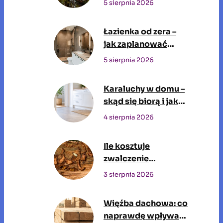
5 sierpnia 2026
wodę pitną?
Łazienka od zera –
jak zaplanować
przestrzeń, w której
5 sierpnia 2026
będziesz spędzać
czas każdego dnia
Karaluchy w domu –
skąd się biorą i jak
się ich pozbyć?
4 sierpnia 2026
Ile kosztuje
zwalczenie
szkodników drewna
3 sierpnia 2026
przez profesjonalną
firmę?
Więźba dachowa: co
naprawdę wpływa