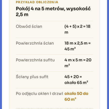
PRZYKŁAD OBLICZENIA
Pokój 4 na 5 metrów, wysokość
2,5 m
Obwód ścian
(4 + 5) x 2 = 18
m
Powierzchnia ścian
18 m x 2,5 m =
45 m²
Powierzchnia sufitu
4 m x 5 m = 20
m²
Ściany plus sufit
45 + 20 =
około 65 m²
Po odjęciu okien i drzwi
około 50 do
60 m²