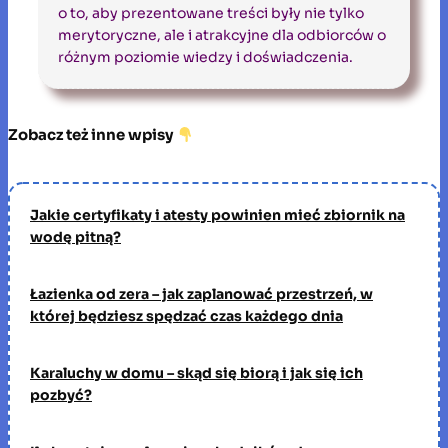
o to, aby prezentowane treści były nie tylko
merytoryczne, ale i atrakcyjne dla odbiorców o
różnym poziomie wiedzy i doświadczenia.
Zobacz też inne wpisy
Jakie certyfikaty i atesty powinien mieć zbiornik na
wodę pitną?
Łazienka od zera – jak zaplanować przestrzeń, w
której będziesz spędzać czas każdego dnia
Karaluchy w domu – skąd się biorą i jak się ich
pozbyć?