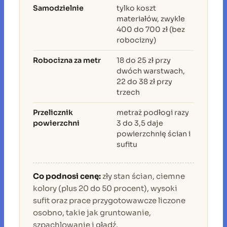
Samodzielnie
tylko koszt
materiałów, zwykle
400 do 700 zł (bez
robocizny)
Robocizna za metr
18 do 25 zł przy
dwóch warstwach,
22 do 38 zł przy
trzech
Przelicznik
metraż podłogi razy
powierzchni
3 do 3,5 daje
powierzchnię ścian i
sufitu
Co podnosi cenę:
zły stan ścian, ciemne
kolory (plus 20 do 50 procent), wysoki
sufit oraz prace przygotowawcze liczone
osobno, takie jak gruntowanie,
szpachlowanie i gładź.