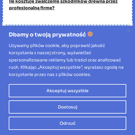
Ile kosztuje zwalczenie szkodników drewna przez
profesjonalną firmę?
Dbamy o twoją prywatność
Znajdź artykuł
Używamy plików cookie, aby poprawić jakość
S
korzystania z naszej strony, wyświetlać
Szukaj
z
spersonalizowane reklamy lub treści oraz analizować
u
ruch. Klikając „Akceptuj wszystkie”, wyrażasz zgodę na
Poprzedni post:
k
Następny post:
korzystanie przez nas z plików cookies.
Sprzedaż mieszkania w
a
Ile prądu potrzebuje
Gdańsku bez
j
rekuperacja? Koszty
Akceptuj wszystkie
przeciągających się
utrzymania [2026]
formalności
Dostosuj
Odrzuć
Dodaj komentarz