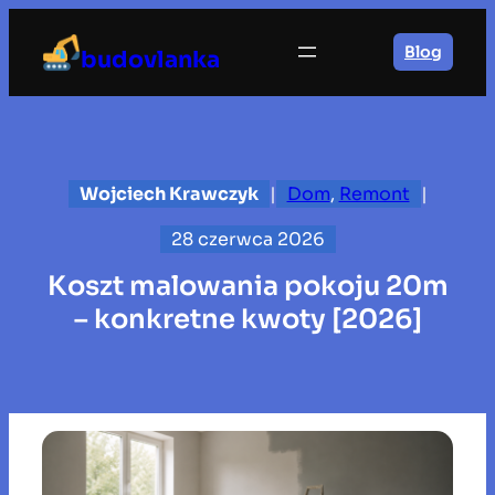
Przejdź
do
Blog
budovlanka
treści
Wojciech Krawczyk
|
Dom
, 
Remont
|
28 czerwca 2026
Koszt malowania pokoju 20m
– konkretne kwoty [2026]