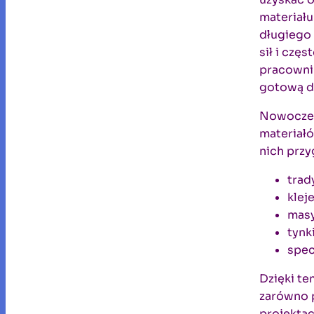
materiału
długiego
sił i czę
pracownik
gotową d
Nowoczes
materiałó
nich przy
trad
klej
masy
tynki
spec
Dzięki te
zarówno p
projekta