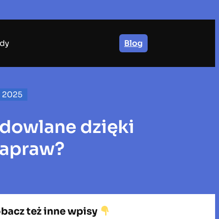
dy
Blog
a 2025
udowlane dzięki
zapraw?
bacz też inne wpisy