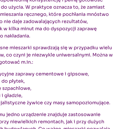
 do użycia. W praktyce oznacza to, że zamiast
 mieszania ręcznego, które pochłania mnóstwo
sto nie daje zadowalających rezultatów,
 w kilka minut ma do dyspozycji zaprawę
o nakładania.
ne mieszarki sprawdzają się w przypadku wielu
w, co czyni je niezwykle uniwersalnymi. Można w
gotować m.in.:
ycyjne zaprawy cementowe i gipsowe,
e do płytek,
 szpachlowe,
 i gładzie,
jalistyczne żywice czy masy samopoziomujące.
mu jedno urządzenie znajduje zastosowanie
rzy niewielkich remontach, jak i przy dużych
ch budowlanych. Co ważne, mieszarki pozwalają