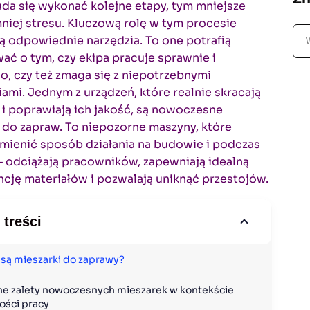
uda się wykonać kolejne etapy, tym mniejsze
mniej stresu. Kluczową rolę w tym procesie
S
 odpowiednie narzędzia. To one potrafią
z
ć o tym, czy ekipa pracuje sprawnie i
u
, czy też zmaga się z niepotrzebnymi
k
ami. Jednym z urządzeń, które realnie skracają
a
 i poprawiają ich jakość, są nowoczesne
j
 do zapraw. To niepozorne maszyny, które
zmienić sposób działania na budowie i podczas
 odciążają pracowników, zapewniają idealną
cję materiałów i pozwalają uniknąć przestojów.
 treści
są mieszarki do zaprawy?
e zalety nowoczesnych mieszarek w kontekście 
ości pracy