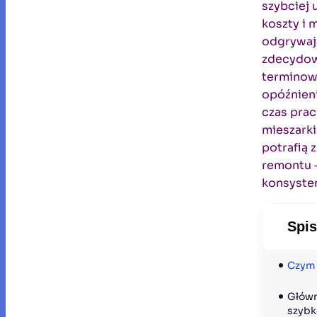
szybciej 
koszty i 
odgrywają
zdecydowa
terminowo
opóźnieni
czas prac
mieszarki
potrafią 
remontu –
konsysten
Spis
Czym 
Główn
szybk