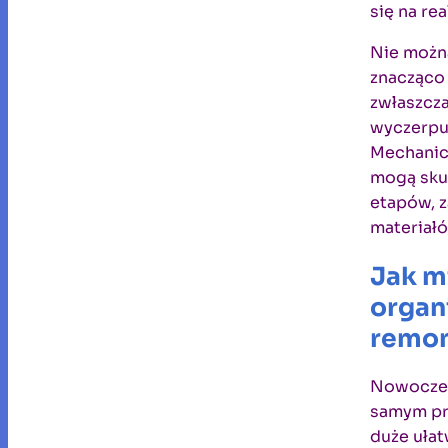
się na re
Nie można
znacząco
zwłaszcz
wyczerpuj
Mechanicz
mogą sku
etapów, z
materiałó
Jak m
organi
remo
Nowoczes
samym pr
duże ułat