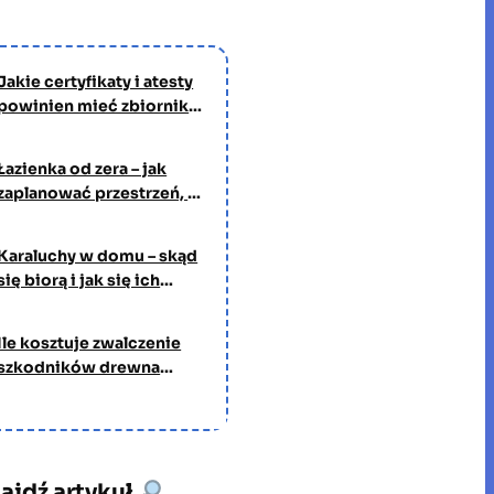
Jakie certyfikaty i atesty
powinien mieć zbiornik
na wodę pitną?
Łazienka od zera – jak
zaplanować przestrzeń, w
której będziesz spędzać
czas każdego dnia
Karaluchy w domu – skąd
się biorą i jak się ich
pozbyć?
Ile kosztuje zwalczenie
szkodników drewna
przez profesjonalną
firmę?
ajdź artykuł