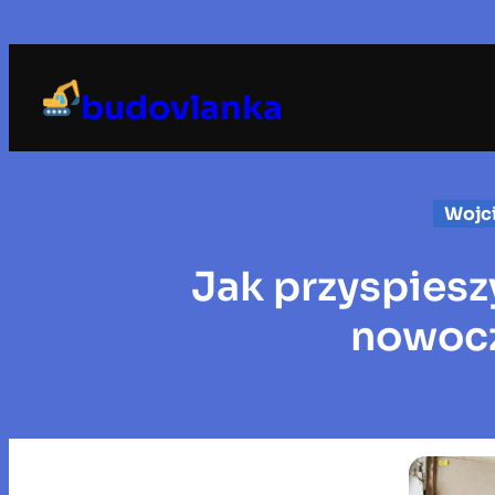
Przejdź
do
treści
budovlanka
Wojc
Jak przyspiesz
nowocz