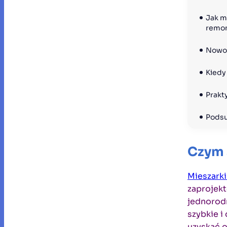
Jak m
remo
Nowoc
Kiedy
Prakt
Pods
Czym 
Mieszark
zaprojek
jednorod
szybkie i
uzyskać 