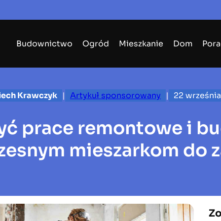
Budownictwo
Ogród
Mieszkanie
Dom
Pora
iech Krawczyk
|
Artykuł sponsorowany
|
22 wrześni
yć prace remontowe i b
esnym mieszarkom do 
Zo