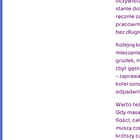
oczywista
stanie do
ręcznie z
pracowni
bez dług
Kolejną k
mieszani
grudek, 
zbyt gęst
– zaprawa
kolei ozn
odpadania
Warto te
Gdy masa 
ilości, c
muszą cze
krótszy c