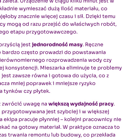
 zaleta. Urządzenie w ciągu kilku minut jest w
kładnie wymieszać dużą ilość materiału, co
ajęłoby znacznie więcej czasu i sił. Dzięki temu
cy mogą od razu przejść do właściwych robót,
iego etapu przygotowawczego.
orzyścią jest
jednorodność masy
. Ręczne
e bardzo często prowadzi do powstawania
nierównomiernego rozprowadzenia wody czy
ej konsystencji. Mieszarka eliminuje te problemy
 jest zawsze równa i gotowa do użycia, co z
acza mniej poprawek i mniejsze ryzyko
 tynków czy płytek.
ż zwrócić uwagę na
większą wydajność pracy
.
przygotowywana jest szybciej i w większej
ała ekipa pracuje płynniej – kolejni pracownicy nie
kać na gotowy materiał. W praktyce oznacza to
zas trwania remontu lub budowy, co przekłada