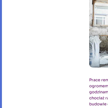
Prace rem
ogromem 
godzinami
chociaż r
budowie d