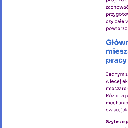
zachować 
przygotow
czy całe 
powierzc
Główn
miesz
pracy
Jednym z
więcej e
mieszarek
Różnica 
mechanic
czasu, jak
Szybsze 