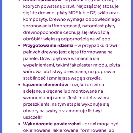
których powstaną drzwi. Najczęściej stosuje
się lite drewno, płyty MDF lub HDF, szkło oraz
kompozyty. Drewno wymaga odpowiedniego
sezonowania i impregnacji, natomiast płyty
drewnopochodne cechują się łatwością
obróbki i większą odpornością na wilgoć.
Przygotowanie rdzenia
– w przypadku drzwi
pełnych drewno jest cięte i formowane na
panele. Drzwi płytowe wzmacnia się
wypełnieniami, takimi jak plaster miodu, płyta
wiórowa lub listwy drewniane, co poprawia
stabilność i zmniejsza wagę skrzydła.
Łączenie elementów
– części drzwi są
sklejane, skręcane lub montowane na
wzmocnionej ramie. Jeśli model zawiera
przeszklenia, na tym etapie wykonuje się
otwory na szyby oraz montuje listwy i
uszczelki.
Wykończenie powierzchni
– drzwi mogą być
okleinowane, lakierowane, fornirowane lub