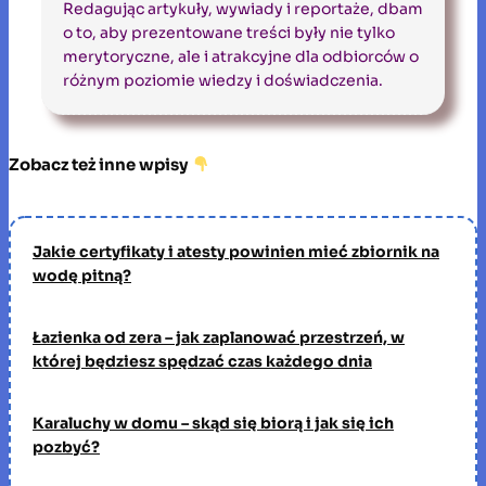
Redagując artykuły, wywiady i reportaże, dbam
o to, aby prezentowane treści były nie tylko
merytoryczne, ale i atrakcyjne dla odbiorców o
różnym poziomie wiedzy i doświadczenia.
Zobacz też inne wpisy
Jakie certyfikaty i atesty powinien mieć zbiornik na
wodę pitną?
Łazienka od zera – jak zaplanować przestrzeń, w
której będziesz spędzać czas każdego dnia
Karaluchy w domu – skąd się biorą i jak się ich
pozbyć?