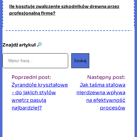
Ile kosztuje zwalczenie szkodników drewna przez
profesjonalną firmę?
Znajdź artykuł
S
Szukaj
z
u
Poprzedni post:
Następny post:
k
Żyrandole kryształowe
Jak taśma stalowa
a
– do jakich stylów
nierdzewna wpływa
j
wnętrz pasują
na efektywność
najbardziej?
procesów