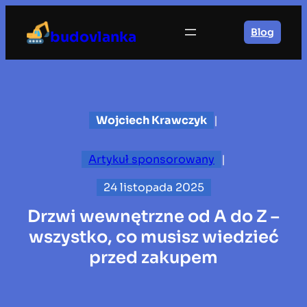
Przejdź
do
Blog
budovlanka
treści
Wojciech Krawczyk
|
Artykuł sponsorowany
|
24 listopada 2025
Drzwi wewnętrzne od A do Z –
wszystko, co musisz wiedzieć
przed zakupem