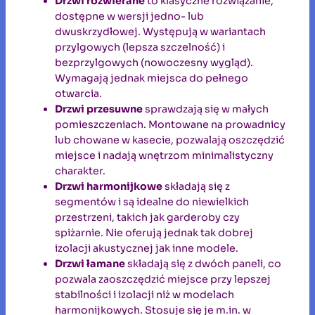
Drzwi rozwierane
to klasyczne rozwiązanie,
dostępne w wersji jedno- lub
dwuskrzydłowej. Występują w wariantach
przylgowych (lepsza szczelność) i
bezprzylgowych (nowoczesny wygląd).
Wymagają jednak miejsca do pełnego
otwarcia.
Drzwi przesuwne
sprawdzają się w małych
pomieszczeniach. Montowane na prowadnicy
lub chowane w kasecie, pozwalają oszczędzić
miejsce i nadają wnętrzom minimalistyczny
charakter.
Drzwi harmonijkowe
składają się z
segmentów i są idealne do niewielkich
przestrzeni, takich jak garderoby czy
spiżarnie. Nie oferują jednak tak dobrej
izolacji akustycznej jak inne modele.
Drzwi łamane
składają się z dwóch paneli, co
pozwala zaoszczędzić miejsce przy lepszej
stabilności i izolacji niż w modelach
harmonijkowych. Stosuje się je m.in. w