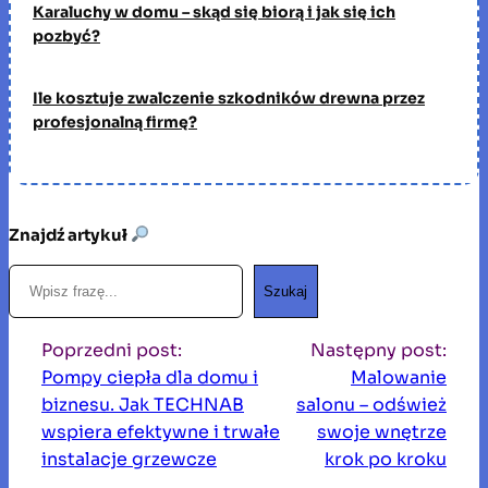
Karaluchy w domu – skąd się biorą i jak się ich
pozbyć?
Ile kosztuje zwalczenie szkodników drewna przez
profesjonalną firmę?
Znajdź artykuł
S
Szukaj
z
u
Poprzedni post:
Następny post:
k
Pompy ciepła dla domu i
Malowanie
a
biznesu. Jak TECHNAB
salonu – odśwież
j
wspiera efektywne i trwałe
swoje wnętrze
instalacje grzewcze
krok po kroku