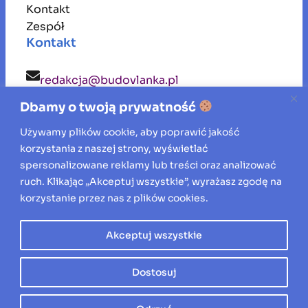
Kontakt
Zespół
Kontakt
redakcja@budovlanka.pl
Dbamy o twoją prywatność
budovlanka
Używamy plików cookie, aby poprawić jakość
korzystania z naszej strony, wyświetlać
Inspiracje, porady i aktualności ze świata
spersonalizowane reklamy lub treści oraz analizować
ruch. Klikając „Akceptuj wszystkie”, wyrażasz zgodę na
budownictwa, remontów oraz aranżacji
korzystanie przez nas z plików cookies.
wnętrz.
Akceptuj wszystkie
Wszelkie prawa zastrzeżone © 2026
Dostosuj