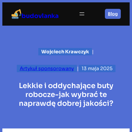
Przejdź
do
Blog
budovlanka
treści
Wojciech Krawczyk
|
Artykuł sponsorowany
|
13 maja 2025
Lekkie i oddychające buty
robocze-jak wybrać te
naprawdę dobrej jakości?