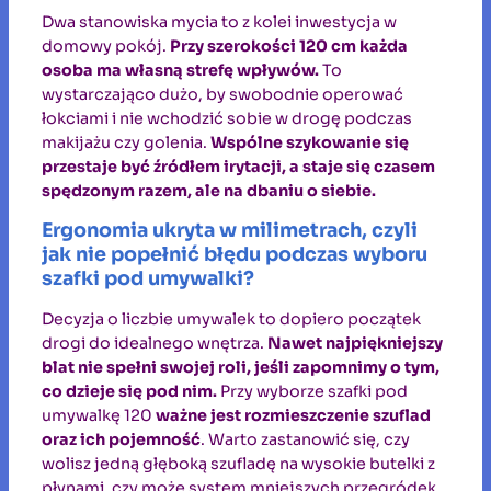
Dwa stanowiska mycia to z kolei inwestycja w
domowy pokój.
Przy szerokości 120 cm każda
osoba ma własną strefę wpływów.
To
wystarczająco dużo, by swobodnie operować
łokciami i nie wchodzić sobie w drogę podczas
makijażu czy golenia.
Wspólne szykowanie się
przestaje być źródłem irytacji, a staje się czasem
spędzonym razem, ale na dbaniu o siebie.
Ergonomia ukryta w milimetrach, czyli
jak nie popełnić błędu podczas wyboru
szafki pod umywalki?
Decyzja o liczbie umywalek to dopiero początek
drogi do idealnego wnętrza.
Nawet najpiękniejszy
blat nie spełni swojej roli, jeśli zapomnimy o tym,
co dzieje się pod nim.
Przy wyborze szafki pod
umywalkę 120
ważne jest rozmieszczenie szuflad
oraz ich pojemność
. Warto zastanowić się, czy
wolisz jedną głęboką szufladę na wysokie butelki z
płynami, czy może system mniejszych przegródek,