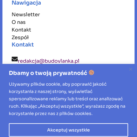
Nawigacja
Newsletter
O nas
Kontakt
Zespół
Kontakt
redakcja@budovlanka.pl
Dbamy o twoją prywatność
budovlanka
Używamy plików cookie, aby poprawić jakość
korzystania z naszej strony, wyświetlać
Inspiracje, porady i aktualności ze świata
spersonalizowane reklamy lub treści oraz analizować
ruch. Klikając „Akceptuj wszystkie”, wyrażasz zgodę na
budownictwa, remontów oraz aranżacji
korzystanie przez nas z plików cookies.
wnętrz.
Akceptuj wszystkie
Wszelkie prawa zastrzeżone © 2026