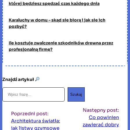
której będziesz spędzać czas każdego dnia
Karaluchy w domu – skąd się biorą i jak się ich
pozbyć?
Ile kosztuje zwalczenie szkodników drewna przez
profesjonalną firmę?
Znajdź artykuł
S
Szukaj
z
u
Następny post:
k
Poprzedni post:
Co powinien
a
Architektura światła:
zawierać dobry
j
jak listwy gzymsowe