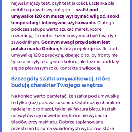
najważniejszy test, czyli test jakości. Łazienka dla
mebli to prawdziwy poligon —
szafki pod
umywalkę 120 cm muszą wytrzymać wilgoć, skoki
temperatury i intensywne użytkowanie.
Dlatego
podczas zakupu warto szukać marek, które
rozumieją, że mebel łazienkowy musi być twardym
zawodnikiem.
Godnym uwagi przykładem jest
polska marka Grekon
, która projektuje szafki pod
umywalkę 120 z precyzją, dbając o to, by fronty nie
tylko cieszyły oko głębią koloru, ale też nie poddały
się po pierwszym roku kontaktu z wilgocią.
Szczegóły szafki umywalkowej, które
budują charakter Twojego wnętrza
Na koniec warto pamiętać, że szafka pod umywalkę
to tylko (i aż) połowa sukcesu. Ostateczny charakter
nadają jej drobiazgi, takie jak faktura blatu, kształt
uchwytów czy oświetlenie, które nie wybacza
błędów przy makijażu. Dobrze zaplanowana
przestrzeń to suma świadomych wyborów, które