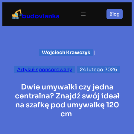
Przejdź
do
Blog
budovlanka
treści
Wojciech Krawczyk
|
Artykuł sponsorowany
|
24 lutego 2026
Dwie umywalki czy jedna
centralna? Znajdź swój ideał
na szafkę pod umywalkę 120
cm