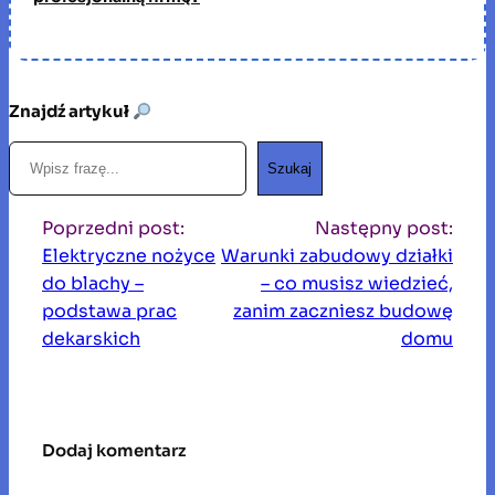
Znajdź artykuł
S
Szukaj
z
u
Poprzedni post:
Następny post:
k
Elektryczne nożyce
Warunki zabudowy działki
a
do blachy –
– co musisz wiedzieć,
j
podstawa prac
zanim zaczniesz budowę
dekarskich
domu
Dodaj komentarz