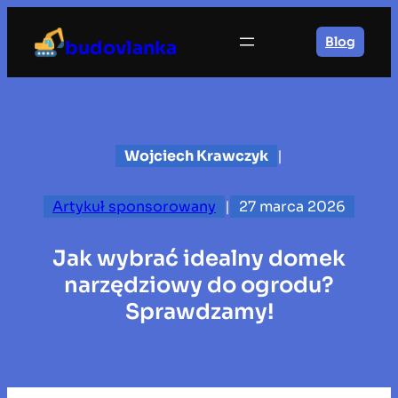
Przejdź
do
Blog
budovlanka
treści
Wojciech Krawczyk
|
Artykuł sponsorowany
|
27 marca 2026
Jak wybrać idealny domek
narzędziowy do ogrodu?
Sprawdzamy!