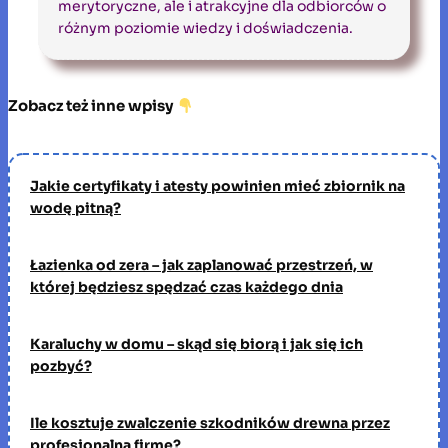
merytoryczne, ale i atrakcyjne dla odbiorców o
różnym poziomie wiedzy i doświadczenia.
Zobacz też inne wpisy
Jakie certyfikaty i atesty powinien mieć zbiornik na
wodę pitną?
Łazienka od zera – jak zaplanować przestrzeń, w
której będziesz spędzać czas każdego dnia
Karaluchy w domu – skąd się biorą i jak się ich
pozbyć?
Ile kosztuje zwalczenie szkodników drewna przez
profesjonalną firmę?