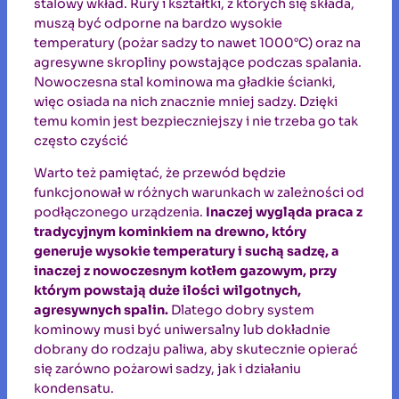
stalowy wkład. Rury i kształtki, z których się składa,
muszą być odporne na bardzo wysokie
temperatury (pożar sadzy to nawet 1000°C) oraz na
agresywne skropliny powstające podczas spalania.
Nowoczesna stal kominowa ma gładkie ścianki,
więc osiada na nich znacznie mniej sadzy. Dzięki
temu komin jest bezpieczniejszy i nie trzeba go tak
często czyścić
Warto też pamiętać, że przewód będzie
funkcjonował w różnych warunkach w zależności od
podłączonego urządzenia.
Inaczej wygląda praca z
tradycyjnym kominkiem na drewno, który
generuje wysokie temperatury i suchą sadzę, a
inaczej z nowoczesnym kotłem gazowym, przy
którym powstają duże ilości wilgotnych,
agresywnych spalin.
Dlatego dobry system
kominowy musi być uniwersalny lub dokładnie
dobrany do rodzaju paliwa, aby skutecznie opierać
się zarówno pożarowi sadzy, jak i działaniu
kondensatu.