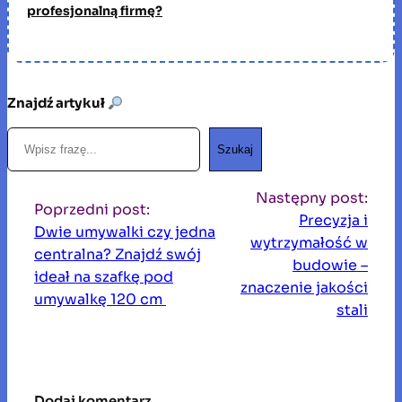
profesjonalną firmę?
Znajdź artykuł
S
Szukaj
z
u
Następny post:
k
Poprzedni post:
Precyzja i
a
Dwie umywalki czy jedna
wytrzymałość w
j
centralna? Znajdź swój
budowie –
ideał na szafkę pod
znaczenie jakości
umywalkę 120 cm
stali
Dodaj komentarz