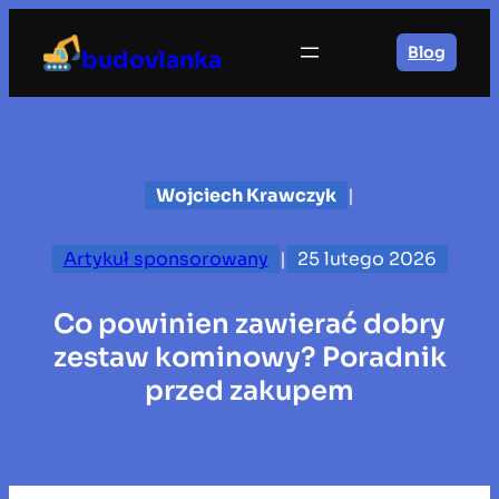
Przejdź
do
Blog
budovlanka
treści
Wojciech Krawczyk
|
Artykuł sponsorowany
|
25 lutego 2026
Co powinien zawierać dobry
zestaw kominowy? Poradnik
przed zakupem