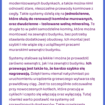
modernizowanych budynkach, a także można nimi
odnowić stare, nieszczelne przewody kominowe z
cegły. Takie systemy dzielą się na
jednościenne,
które służą do renowacji kominów murowanych,
oraz dwuścienne – izolowane wełną mineralną.
Te
drugie to w pełni samodzielne kominy, które można
montować na zewnątrz budynku, bez potrzeby
stawiania dodatkowej obudowy. Ich montaż jest
szybki i nie wiąże się z uciążliwymi pracami
murarskimi wewnątrz budynku.
Systemy stalowe są lekkie i można je prowadzić
zarówno wewnątrz, jak i na zewnątrz budynku.
Ich
przewagą jest także to, że bardzo szybko się
nagrzewają.
Dzięki temu niemal natychmiast po
uruchomieniu urządzenia grzewczego wytwarza się
prawidłowy ciąg. Jest to szczególnie odczuwalne
przy nowoczesnych kotłach, które pracują w
cyklach i często się włączają oraz wyłączają. Tutaj
również warto postawić na systemy od
sprawdzonych dostawców. Takie rozwiązania,