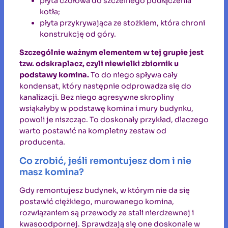
płyta czołowa do szczelnego podłączenia
kotła;
płyta przykrywająca ze stożkiem, która chroni
konstrukcję od góry.
Szczególnie ważnym elementem w tej grupie jest
tzw. odskraplacz, czyli niewielki zbiornik u
podstawy komina.
To do niego spływa cały
kondensat, który następnie odprowadza się do
kanalizacji. Bez niego agresywne skropliny
wsiąkałyby w podstawę komina i mury budynku,
powoli je niszcząc. To doskonały przykład, dlaczego
warto postawić na kompletny zestaw od
producenta.
Co zrobić, jeśli remontujesz dom i nie
masz komina?
Gdy remontujesz budynek, w którym nie da się
postawić ciężkiego, murowanego komina,
rozwiązaniem są przewody ze stali nierdzewnej i
kwasoodpornej. Sprawdzają się one doskonale w