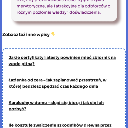
merytoryczne, ale i atrakcyjne dla odbiorców o
różnym poziomie wiedzy i doświadczenia.
Zobacz też inne wpisy
Jakie certyfikaty i atesty powinien mieć zbiornik na
wodę pitną?
Łazienka od zera – jak zaplanować przestrzeń, w
której będziesz spędzać czas każdego dnia
Karaluchy w domu – skąd się biorą i jak się ich
pozbyć?
Ile kosztuje zwalczenie szkodników drewna przez