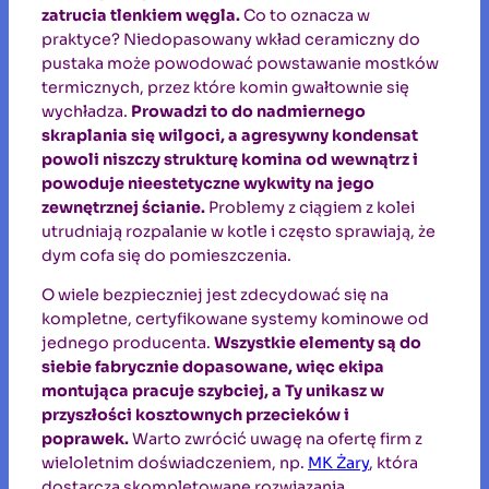
zatrucia tlenkiem węgla.
Co to oznacza w
praktyce? Niedopasowany wkład ceramiczny do
pustaka może powodować powstawanie mostków
termicznych, przez które komin gwałtownie się
wychładza.
Prowadzi to do nadmiernego
skraplania się wilgoci, a agresywny kondensat
powoli niszczy strukturę komina od wewnątrz i
powoduje nieestetyczne wykwity na jego
zewnętrznej ścianie.
Problemy z ciągiem z kolei
utrudniają rozpalanie w kotle i często sprawiają, że
dym cofa się do pomieszczenia.
O wiele bezpieczniej jest zdecydować się na
kompletne, certyfikowane systemy kominowe od
jednego producenta.
Wszystkie elementy są do
siebie fabrycznie dopasowane, więc ekipa
montująca pracuje szybciej, a Ty unikasz w
przyszłości kosztownych przecieków i
poprawek.
Warto zwrócić uwagę na ofertę firm z
wieloletnim doświadczeniem, np.
MK Żary
, która
dostarcza skompletowane rozwiązania.