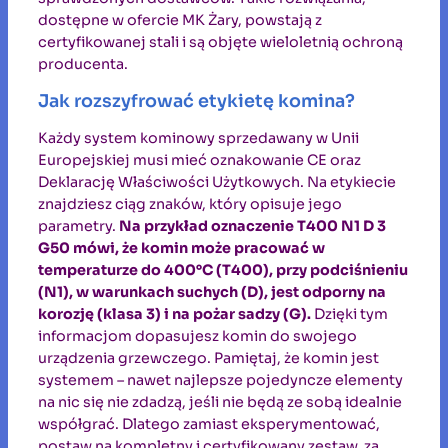
dostępne w ofercie MK Żary, powstają z
certyfikowanej stali i są objęte wieloletnią ochroną
producenta.
Jak rozszyfrować etykietę komina?
Każdy system kominowy sprzedawany w Unii
Europejskiej musi mieć oznakowanie CE oraz
Deklarację Właściwości Użytkowych. Na etykiecie
znajdziesz ciąg znaków, który opisuje jego
parametry.
Na przykład oznaczenie T400 N1 D 3
G50 mówi, że komin może pracować w
temperaturze do 400°C (T400), przy podciśnieniu
(N1), w warunkach suchych (D), jest odporny na
korozję (klasa 3) i na pożar sadzy (G).
Dzięki tym
informacjom dopasujesz komin do swojego
urządzenia grzewczego. Pamiętaj, że komin jest
systemem – nawet najlepsze pojedyncze elementy
na nic się nie zdadzą, jeśli nie będą ze sobą idealnie
współgrać. Dlatego zamiast eksperymentować,
postaw na kompletny i certyfikowany zestaw, za