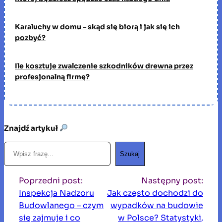
Karaluchy w domu – skąd się biorą i jak się ich
pozbyć?
Ile kosztuje zwalczenie szkodników drewna przez
profesjonalną firmę?
Znajdź artykuł
S
Szukaj
z
u
Poprzedni post:
Następny post:
k
Inspekcja Nadzoru
Jak często dochodzi do
a
Budowlanego – czym
wypadków na budowie
j
się zajmuje i co
w Polsce? Statystyki,