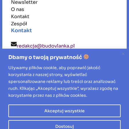
Newsletter
O nas
Kontakt
Zespół
Kontakt
redakcja@budovlanka.pl
Dbamy o twoją prywatność
budovlanka
Używamy plików cookie, aby poprawić jakość
korzystania z naszej strony, wyświetlać
Inspiracje, porady i aktualności ze świata
spersonalizowane reklamy lub treści oraz analizować
ruch. Klikając „Akceptuj wszystkie”, wyrażasz zgodę na
budownictwa, remontów oraz aranżacji
korzystanie przez nas z plików cookies.
wnętrz.
Akceptuj wszystkie
Wszelkie prawa zastrzeżone © 2026
Dostosuj