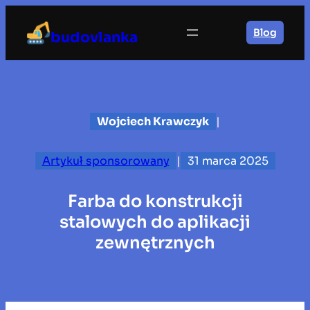
Przejdź
do
Blog
budovlanka
treści
Wojciech Krawczyk
|
Artykuł sponsorowany
|
31 marca 2025
Farba do konstrukcji
stalowych do aplikacji
zewnętrznych