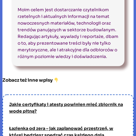
Moim celem jest dostarczanie czytelnikom
rzetelnych i aktualnych informacji na temat
nowoczesnych materiałów, technologii oraz
trendów panujących w sektorze budowlanym.
Redagując artykuły, wywiady i reportaże, dbam
o to, aby prezentowane treści były nie tylko
merytoryczne, ale i atrakcyjne dla odbiorców o
różnym poziomie wiedzy i doświadczenia.
Zobacz też inne wpisy
Jakie certyfikaty i atesty powinien mieć zbiornik na
wodę pitną?
Łazienka od zera – jak zaplanować przestrzeń, w
której będziesz spędzać czas każdego dnia