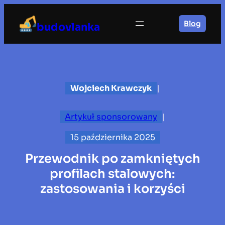
Przejdź
do
Blog
budovlanka
treści
Wojciech Krawczyk
|
Artykuł sponsorowany
|
15 października 2025
Przewodnik po zamkniętych
profilach stalowych:
zastosowania i korzyści