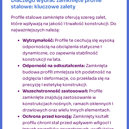
Dlaczego wybrać zamknięte profile
stalowe: kluczowe zalety
Profile stalowe zamknięte oferują szereg zalet,
które wpływają na jakość i trwałość konstrukcji. Do
najważniejszych należą:
Wytrzymałość:
Profile te cechują się wysoką
odpornością na obciążenia statyczne i
dynamiczne, co zapewnia stabilność
konstrukcji na lata.
Odporność na odkształcenia:
Zamknięta
budowa profili zmniejsza ich podatność na
odgięcia i deformacje, co przekłada się na
precyzję i estetykę konstrukcji.
Wszechstronność zastosowań:
Profile
zamknięte znajdują zastosowanie w
konstrukcjach nośnych, ramach okiennych i
drzwiowych oraz wielu innych elementach.
Ochrona przed korozją:
Zamknięty kształt
profilu chroni stal przed wpływem wilgoci i
innych czynników zewnętrznych, wydłużając