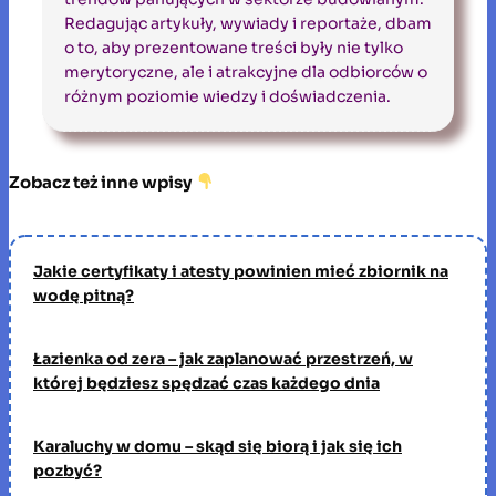
Redagując artykuły, wywiady i reportaże, dbam
o to, aby prezentowane treści były nie tylko
merytoryczne, ale i atrakcyjne dla odbiorców o
różnym poziomie wiedzy i doświadczenia.
Zobacz też inne wpisy
Jakie certyfikaty i atesty powinien mieć zbiornik na
wodę pitną?
Łazienka od zera – jak zaplanować przestrzeń, w
której będziesz spędzać czas każdego dnia
Karaluchy w domu – skąd się biorą i jak się ich
pozbyć?