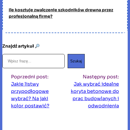
Ile kosztuje zwalczenie szkodników drewna przez
profesjonalną firmę?
Znajdź artykuł
S
Szukaj
z
u
Poprzedni post:
Następny post:
k
Jakie listwy
Jak wybrać idealne
a
przypodłogowe
koryta betonowe do
j
wybrać? Na jaki
prac budowlanych i
kolor postawić?
odwodnienia