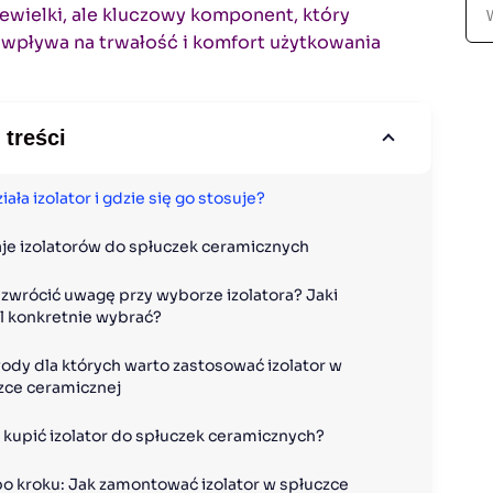
S
ewielki, ale kluczowy komponent, który
z
wpływa na trwałość i komfort użytkowania
u
k
a
 treści
j
iała izolator i gdzie się go stosuje?
je izolatorów do spłuczek ceramicznych
 zwrócić uwagę przy wyborze izolatora? Jaki 
 konkretnie wybrać? 
ody dla których warto zastosować izolator w 
zce ceramicznej
 kupić izolator do spłuczek ceramicznych? 
po kroku: Jak zamontować izolator w spłuczce 