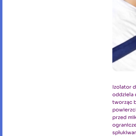
Izolator 
oddziela
tworząc 
powierzch
przed mi
ogranicze
spłukiwan