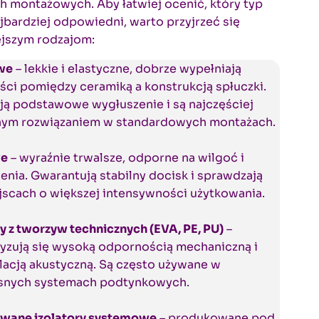
 montażowych. Aby łatwiej ocenić, który typ
jbardziej odpowiedni, warto przyjrzeć się
ejszym rodzajom:
we
– lekkie i elastyczne, dobrze wypełniają
ci pomiędzy ceramiką a konstrukcją spłuczki.
ją podstawowe wygłuszenie i są najczęściej
ym rozwiązaniem w standardowych montażach.
e
– wyraźnie trwalsze, odporne na wilgoć i
enia. Gwarantują stabilny docisk i sprawdzają
jscach o większej intensywności użytkowania.
ry z tworzyw technicznych (EVA, PE, PU)
–
yzują się wysoką odpornością mechaniczną i
lacją akustyczną. Są często używane w
nych systemach podtynkowych.
wane izolatory systemowe
– produkowane pod