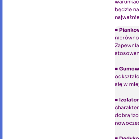
warunkach
będzie na
najważni
■
Pianko
nierównoś
Zapewnia
stosowan
■
Gumow
odkształc
się w mie
■
Izolato
charakter
dobrą izo
nowoczes
■
Dedyko