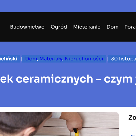
Budownictwo
Ogród
Mieszkanie
Dom
Pora
eliński
|
Dom
, 
Materiały
, 
Nieruchomości
|
30 listop
zek ceramicznych – czym j
Zo