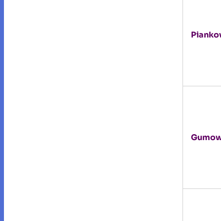
Piank
Gumo