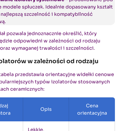
 modele spłuczek. Idealnie dopasowany kształt
najlepszą szczelność i kompatybilność
wą.
iał pozwala jednoznacznie określić, który
ędzie odpowiedni w zależności od rodzaju
i oraz wymaganej trwałości i szczelności.
olatorów w zależności od rodzaju
tabela przedstawia orientacyjne widełki cenowe
opularniejszych typów izolatorów stosowanych
kach ceramicznych:
zaj
Cena
Opis
atora
orientacyjna
Lekkie,