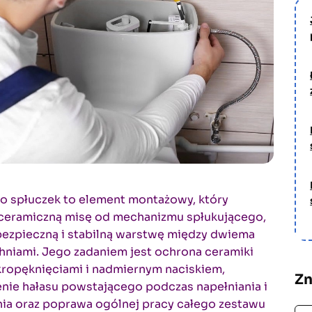
do spłuczek to element montażowy, który
 ceramiczną misę od mechanizmu spłukującego,
bezpieczną i stabilną warstwę między dwiema
niami. Jego zadaniem jest ochrona ceramiki
kropęknięciami i nadmiernym naciskiem,
Zn
nie hałasu powstającego podczas napełniania i
ia oraz poprawa ogólnej pracy całego zestawu