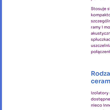
Stosuje s
kompakto
szczególn
ramy i mo
akustyczn
spłuczka
uszczelni
połączeni
Rodza
ceram
Izolator
dostępne 
nieco inn