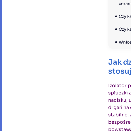
ceram
Czy k
Czy k
Wnios
Jak dz
stosu
Izolator 
spłuczki 
nacisku, 
drgań na 
stabilne,
bezpośred
powstawan