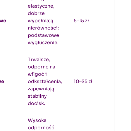
elastyczne,
dobrze
owe
wypełniają
5–15 zł
nierówności;
podstawowe
wygłuszenie.
Trwalsze,
odporne na
wilgoć i
we
odkształcenia;
10–25 zł
zapewniają
stabilny
docisk.
Wysoka
odporność