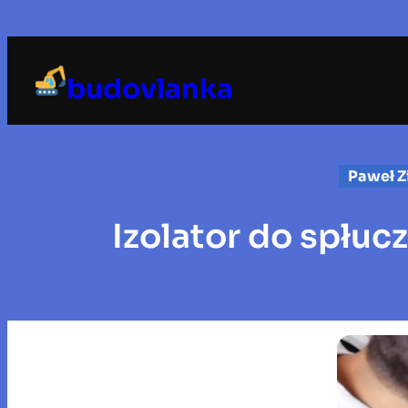
Przejdź
do
treści
budovlanka
Paweł Zi
Izolator do spłuc