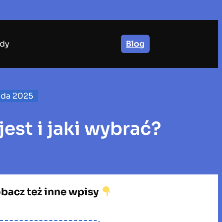
dy
Blog
ada 2025
est i jaki wybrać?
bacz też inne wpisy