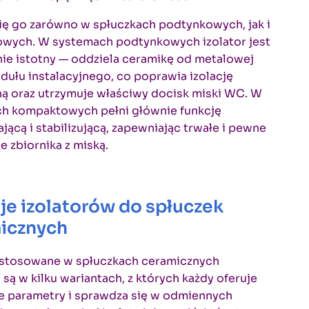
ię go zarówno w spłuczkach podtynkowych, jak i
wych. W systemach podtynkowych izolator jest
ie istotny — oddziela ceramikę od metalowej
dułu instalacyjnego, co poprawia izolację
ą oraz utrzymuje właściwy docisk miski WC. W
ch kompaktowych pełni głównie funkcję
ającą i stabilizującą, zapewniając trwałe i pewne
e zbiornika z miską.
je izolatorów do spłuczek
icznych
y stosowane w spłuczkach ceramicznych
są w kilku wariantach, z których każdy oferuje
e parametry i sprawdza się w odmiennych