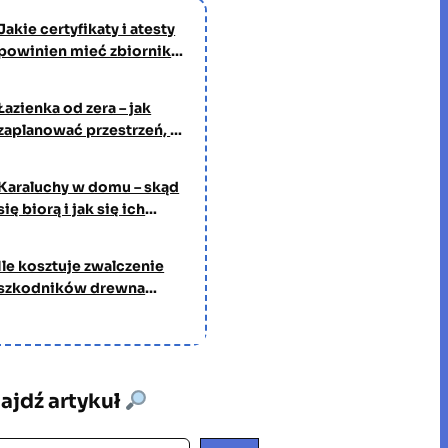
Jakie certyfikaty i atesty
powinien mieć zbiornik
na wodę pitną?
Łazienka od zera – jak
zaplanować przestrzeń, w
której będziesz spędzać
czas każdego dnia
Karaluchy w domu – skąd
się biorą i jak się ich
pozbyć?
Ile kosztuje zwalczenie
szkodników drewna
przez profesjonalną
firmę?
ajdź artykuł