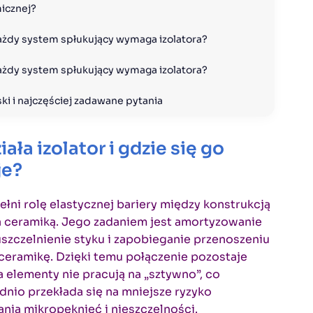
icznej?
ażdy system spłukujący wymaga izolatora? 
ażdy system spłukujący wymaga izolatora? 
ki i najczęściej zadawane pytania
iała izolator i gdzie się go
je?
pełni rolę elastycznej bariery między konstrukcją
a ceramiką. Jego zadaniem jest amortyzowanie
uszczelnienie styku i zapobieganie przenoszeniu
ceramikę. Dzięki temu połączenie pozostaje
 a elementy nie pracują na „sztywno”, co
nio przekłada się na mniejsze ryzyko
ia mikropęknięć i nieszczelności.