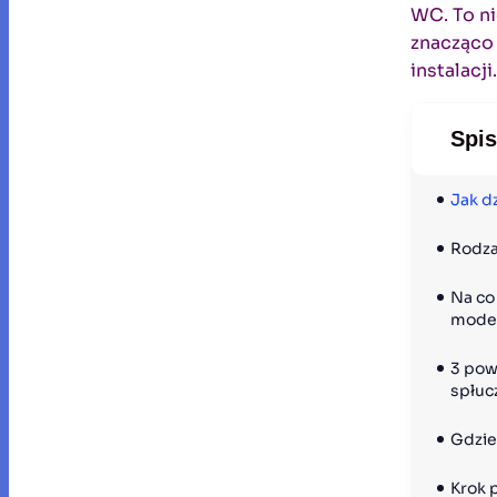
WC. To ni
znacząco 
instalacji.
Spis
Jak dz
Rodza
Na co
model
3 pow
spłuc
Gdzie
Krok 