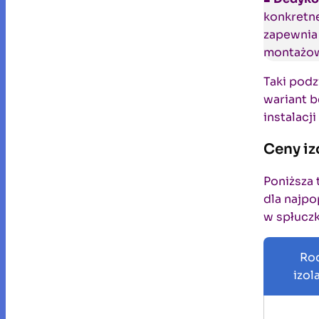
konkretne
zapewnia 
montażo
Taki podz
wariant b
instalacj
Ceny iz
Poniższa 
dla najp
w spłucz
Rod
izol