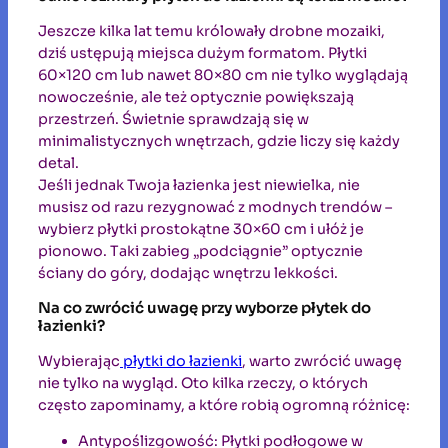
Jeszcze kilka lat temu królowały drobne mozaiki,
dziś ustępują miejsca dużym formatom. Płytki
60×120 cm lub nawet 80×80 cm nie tylko wyglądają
nowocześnie, ale też optycznie powiększają
przestrzeń. Świetnie sprawdzają się w
minimalistycznych wnętrzach, gdzie liczy się każdy
detal.
Jeśli jednak Twoja łazienka jest niewielka, nie
musisz od razu rezygnować z modnych trendów –
wybierz płytki prostokątne 30×60 cm i ułóż je
pionowo. Taki zabieg „podciągnie” optycznie
ściany do góry, dodając wnętrzu lekkości.
Na co zwrócić uwagę przy wyborze płytek do
łazienki?
Wybierając
płytki do łazienki
, warto zwrócić uwagę
nie tylko na wygląd. Oto kilka rzeczy, o których
często zapominamy, a które robią ogromną różnicę:
Antypoślizgowość: Płytki podłogowe w