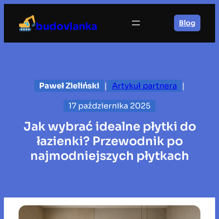
Przejdź
do
Blog
budovlanka
treści
Paweł Zieliński
|
Artykuł partnera
|
17 października 2025
Jak wybrać idealne płytki do
łazienki? Przewodnik po
najmodniejszych płytkach