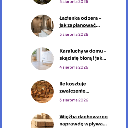
5 sierpnia 2026
wodę pitną?
Łazienka od zera –
jak zaplanować
przestrzeń, w której
5 sierpnia 2026
będziesz spędzać
czas każdego dnia
Karaluchy w domu –
skąd się biorą i jak
się ich pozbyć?
4 sierpnia 2026
Ile kosztuje
zwalczenie
szkodników drewna
3 sierpnia 2026
przez profesjonalną
firmę?
Więźba dachowa: co
naprawdę wpływa