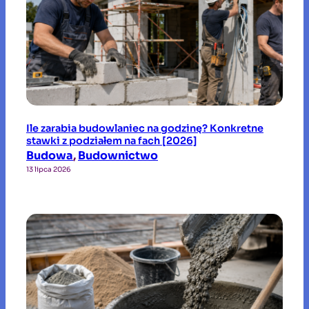
Ile zarabia budowlaniec na godzinę? Konkretne
stawki z podziałem na fach [2026]
Budowa
, 
Budownictwo
13 lipca 2026