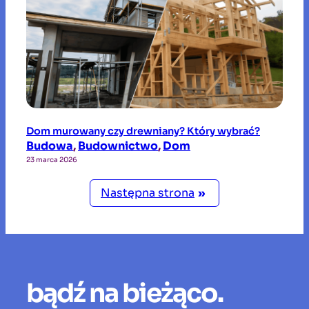
Dom murowany czy drewniany? Który wybrać?
Budowa
, 
Budownictwo
, 
Dom
23 marca 2026
Następna strona
»
bądź na bieżąco.