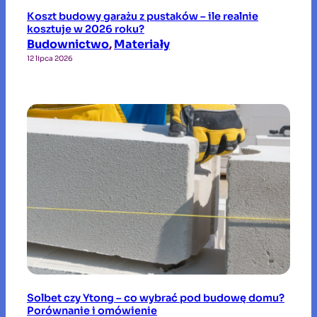
Koszt budowy garażu z pustaków – ile realnie
kosztuje w 2026 roku?
Budownictwo
, 
Materiały
12 lipca 2026
Solbet czy Ytong – co wybrać pod budowę domu?
Porównanie i omówienie