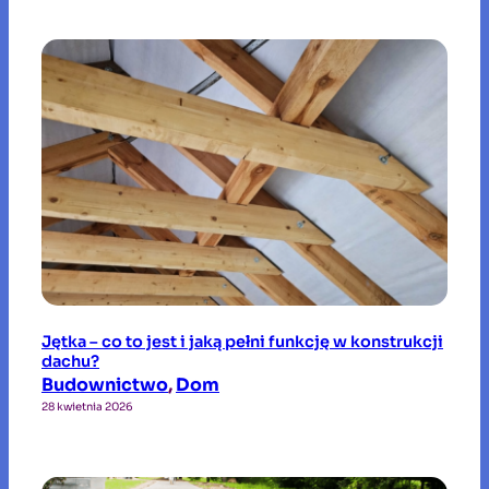
Jętka – co to jest i jaką pełni funkcję w konstrukcji
dachu?
Budownictwo
, 
Dom
28 kwietnia 2026