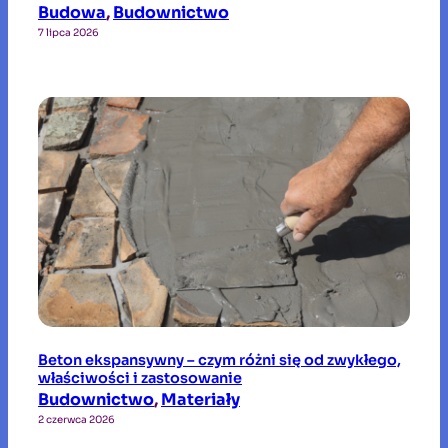
Budowa
, 
Budownictwo
7 lipca 2026
Beton ekspansywny – czym różni się od zwykłego,
właściwości i zastosowanie
Budownictwo
, 
Materiały
2 czerwca 2026