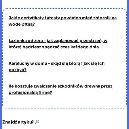
Jakie certyfikaty i atesty powinien mieć zbiornik na
wodę pitną?
Łazienka od zera – jak zaplanować przestrzeń, w
której będziesz spędzać czas każdego dnia
Karaluchy w domu – skąd się biorą i jak się ich
pozbyć?
Ile kosztuje zwalczenie szkodników drewna przez
profesjonalną firmę?
Znajdź artykuł