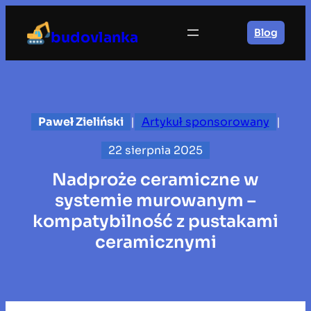
Przejdź
do
Blog
budovlanka
treści
Paweł Zieliński
|
Artykuł sponsorowany
|
22 sierpnia 2025
Nadproże ceramiczne w
systemie murowanym –
kompatybilność z pustakami
ceramicznymi