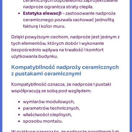
ceramicznych odpowiednio zaprojektowane
nadproże ogranicza straty ciepła.
Estetyka elewacji
– zastosowanie nadproża
ceramicznego pozwala zachować jednolitą
fakturę i kolor muru.
Dzięki powyższym cechom, nadproże jest jednym z
tych elementów, których dobór i wykonanie
bezpośrednio wpływa na trwałość i komfort
użytkowania budynku.
Kompatybilność nadproży ceramicznych
z pustakami ceramicznymi
Kompatybilność oznacza, że nadproże i pustaki
współpracują ze sobą pod względem:
wymiarów modułowych,
parametrów technicznych,
właściwości cieplnych,
sposobu montażu.
W praktyce oznacza to, że nadproże porotherm lub