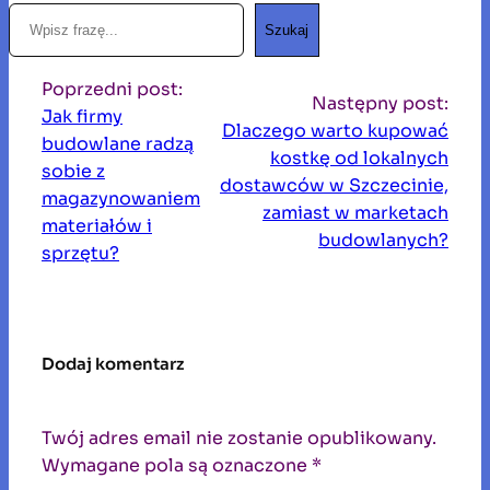
S
Szukaj
z
u
Poprzedni post:
k
Następny post:
Jak firmy
a
Dlaczego warto kupować
budowlane radzą
j
kostkę od lokalnych
sobie z
dostawców w Szczecinie,
magazynowaniem
zamiast w marketach
materiałów i
budowlanych?
sprzętu?
Dodaj komentarz
Twój adres email nie zostanie opublikowany.
Wymagane pola są oznaczone
*