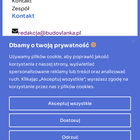
Kontakt
Zespół
Kontakt
redakcja@budovlanka.pl
Dbamy o twoją prywatność
budovlanka
Używamy plików cookie, aby poprawić jakość
korzystania z naszej strony, wyświetlać
Inspiracje, porady i aktualności ze świata
spersonalizowane reklamy lub treści oraz analizować
ruch. Klikając „Akceptuj wszystkie”, wyrażasz zgodę na
budownictwa, remontów oraz aranżacji
korzystanie przez nas z plików cookies.
wnętrz.
Akceptuj wszystkie
Wszelkie prawa zastrzeżone © 2026
Dostosuj
Odrzuć