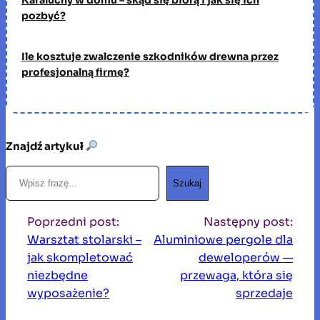
pozbyć?
Ile kosztuje zwalczenie szkodników drewna przez
profesjonalną firmę?
Znajdź artykuł
S
Szukaj
z
u
Poprzedni post:
Następny post:
k
Warsztat stolarski –
Aluminiowe pergole dla
a
jak skompletować
deweloperów —
j
niezbędne
przewaga, która się
wyposażenie?
sprzedaje