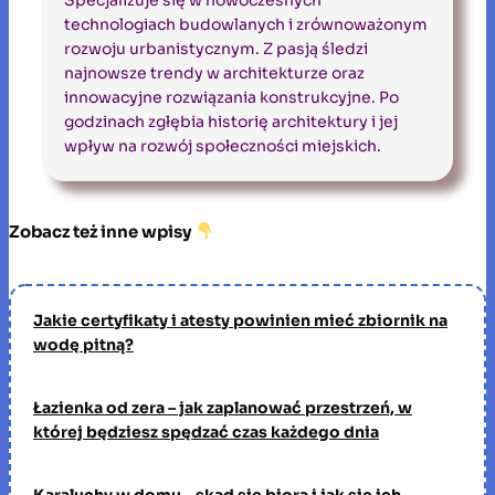
technologiach budowlanych i zrównoważonym
rozwoju urbanistycznym. Z pasją śledzi
najnowsze trendy w architekturze oraz
innowacyjne rozwiązania konstrukcyjne. Po
godzinach zgłębia historię architektury i jej
wpływ na rozwój społeczności miejskich.
Zobacz też inne wpisy
Jakie certyfikaty i atesty powinien mieć zbiornik na
wodę pitną?
Łazienka od zera – jak zaplanować przestrzeń, w
której będziesz spędzać czas każdego dnia
Karaluchy w domu – skąd się biorą i jak się ich