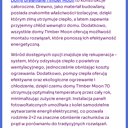
Domy drewniane Timber Moon
to konstrukcje
całoroczne. Drewno, jako materiał budowlany,
posiada znakomite właściwości izolacyjne, dzięki
którym zimą utrzymuje ciepło, a latem zapewnia
przyjemny chłód wewnątrz domu. Dodatkowo,
wszystkie domy Timber Moon oferują możliwość
montażu rozwiązań, które ponoszą ich efektywność
energetyczną.
Wśród dostępnych opcji znajduje się rekuperacja –
system, który odzyskuje ciepło z powietrza
wentylacyjnego, jednocześnie obniżając koszty
ogrzewania. Dodatkowo, pompy ciepła oferują
efektywne oraz ekologiczne ogrzewanie i
chłodzenie, dzięki czemu domy Timber Moon 70
utrzymują optymalną temperaturę przez cały rok,
minimalizując zużycie energii. Instalacja paneli
fotowoltaicznych umożliwia z kolei samodzielne
wytwarzanie energii elektrycznej, co pozwala
rodzinie 2+2 na znaczne obniżenie rachunków za
prąd w porównaniu do tradycyjnych rozwiązań.