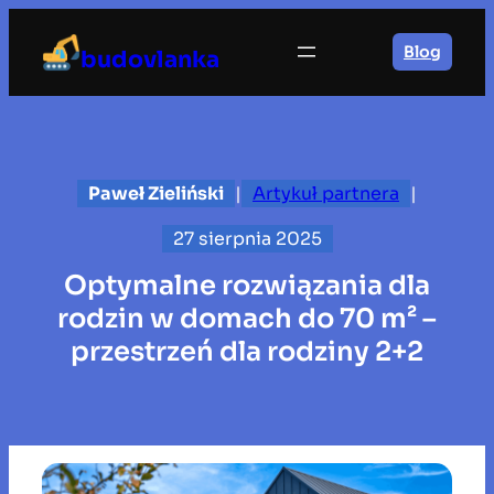
Przejdź
do
Blog
budovlanka
treści
Paweł Zieliński
|
Artykuł partnera
|
27 sierpnia 2025
Optymalne rozwiązania dla
rodzin w domach do 70 m² –
przestrzeń dla rodziny 2+2