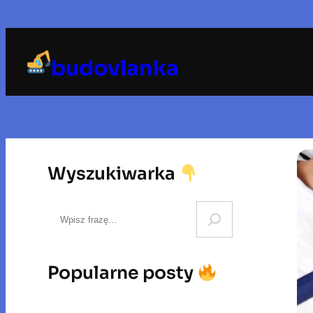
Przejdź
do
treści
budovlanka
Wyszukiwarka
S
e
a
r
Popularne posty
c
h