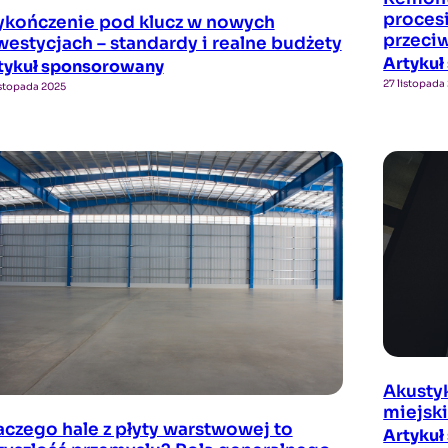
procesi
kończenie pod klucz w nowych
przeci
westycjach – standardy i realne budżety
Artyku
tykuł sponsorowany
27 listopada
istopada 2025
Akusty
miejski
aczego hale z płyty warstwowej to
Artyku