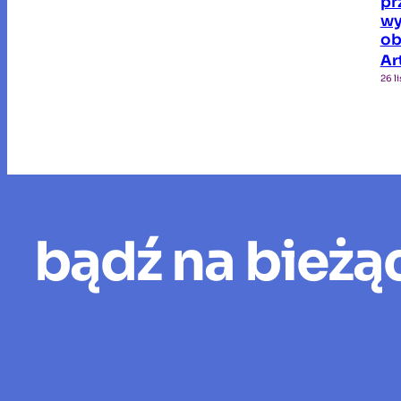
pr
wy
ob
Ar
26 l
bądź na bieżą