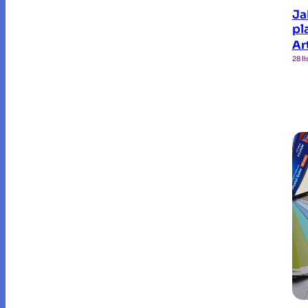
Ja
pl
Ar
28 l