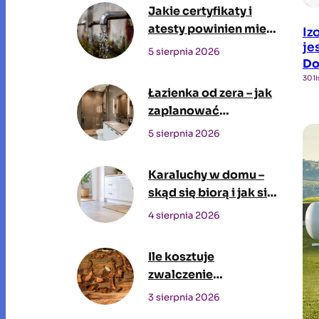
Jakie certyfikaty i
atesty powinien mieć
Iz
zbiornik na wodę
je
5 sierpnia 2026
D
pitną?
30 l
Łazienka od zera – jak
zaplanować
przestrzeń, w której
5 sierpnia 2026
będziesz spędzać czas
każdego dnia
Karaluchy w domu –
skąd się biorą i jak się
ich pozbyć?
4 sierpnia 2026
Ile kosztuje
zwalczenie
szkodników drewna
3 sierpnia 2026
przez profesjonalną