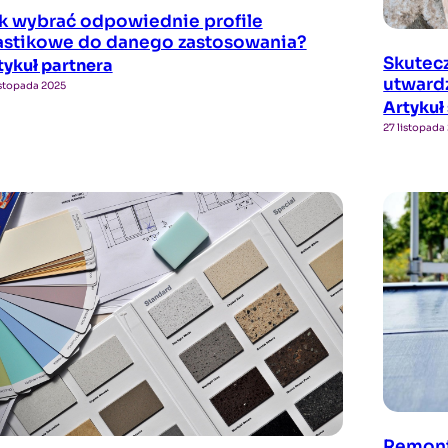
k wybrać odpowiednie profile
astikowe do danego zastosowania?
Skutec
tykuł partnera
utward
istopada 2025
Artyku
27 listopada
Remont