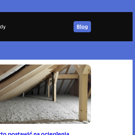
dy
Blog
to postawić na ocieplenia