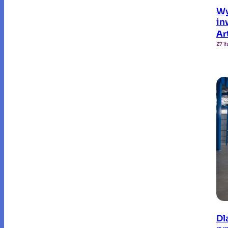
Wy
in
Ar
27 l
Dl