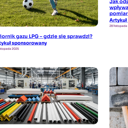
Jak od
wpływa
pomiar
Artykuł
28 listopada
iornik gazu LPG – gdzie się sprawdzi?
tykuł sponsorowany
istopada 2025