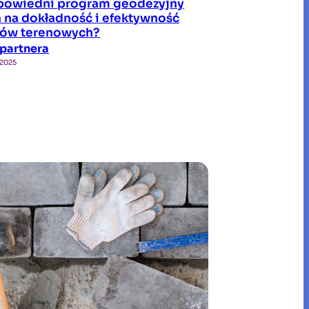
powiedni program geodezyjny
 na dokładność i efektywność
ów terenowych?
 partnera
 2025