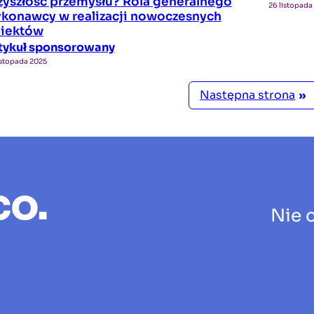
zyszłość przemysłu? Rola generalnego
26 listopada
konawcy w realizacji nowoczesnych
iektów
tykuł sponsorowany
istopada 2025
Następna strona
»
co.
Nie 