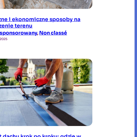
zne i ekonomiczne sposoby na
zenie terenu
ł sponsorowany
, 
Non classé
 2025
 dachu krok po kroku: gdzie w