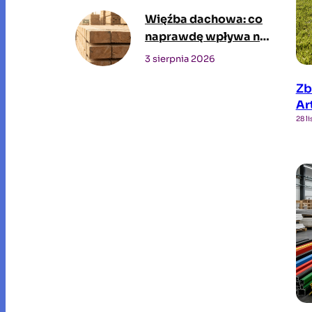
firmę?
Więźba dachowa: co
naprawdę wpływa na
cenę i jak wybrać
3 sierpnia 2026
dostawcę drewna
Zb
konstrukcyjnego
Ar
28 l