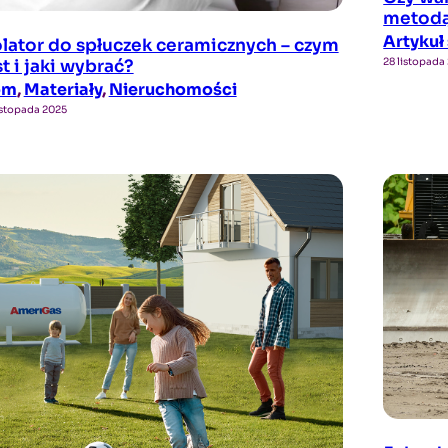
metodą
Artyku
olator do spłuczek ceramicznych – czym
28 listopada
st i jaki wybrać?
om
, 
Materiały
, 
Nieruchomości
istopada 2025