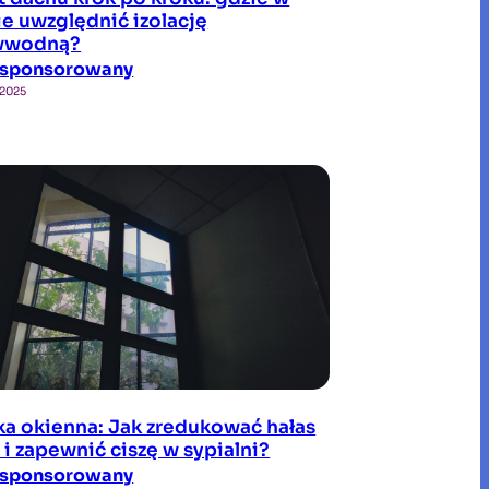
e uwzględnić izolację
wwodną?
ł sponsorowany
 2025
ka okienna: Jak zredukować hałas
 i zapewnić ciszę w sypialni?
ł sponsorowany