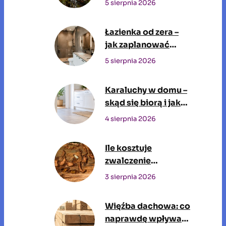
5 sierpnia 2026
wodę pitną?
Łazienka od zera –
jak zaplanować
przestrzeń, w której
5 sierpnia 2026
będziesz spędzać
czas każdego dnia
Karaluchy w domu –
skąd się biorą i jak
się ich pozbyć?
4 sierpnia 2026
Ile kosztuje
zwalczenie
szkodników drewna
3 sierpnia 2026
przez profesjonalną
firmę?
Więźba dachowa: co
naprawdę wpływa