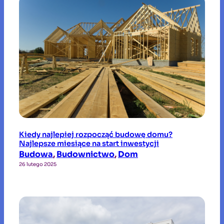
Kiedy najlepiej rozpocząć budowę domu?
Najlepsze miesiące na start inwestycji
Budowa
, 
Budownictwo
, 
Dom
26 lutego 2025