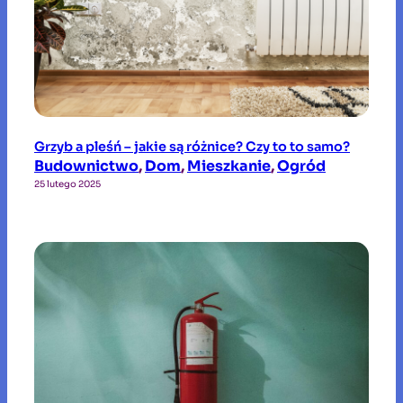
Grzyb a pleśń – jakie są różnice? Czy to to samo?
Budownictwo
, 
Dom
, 
Mieszkanie
, 
Ogród
25 lutego 2025