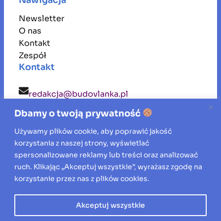
Newsletter
O nas
Kontakt
Zespół
Kontakt
redakcja@budovlanka.pl
Dbamy o twoją prywatność
budovlanka
Używamy plików cookie, aby poprawić jakość
korzystania z naszej strony, wyświetlać
Inspiracje, porady i aktualności ze świata
spersonalizowane reklamy lub treści oraz analizować
ruch. Klikając „Akceptuj wszystkie”, wyrażasz zgodę na
budownictwa, remontów oraz aranżacji
korzystanie przez nas z plików cookies.
wnętrz.
Akceptuj wszystkie
Wszelkie prawa zastrzeżone © 2026