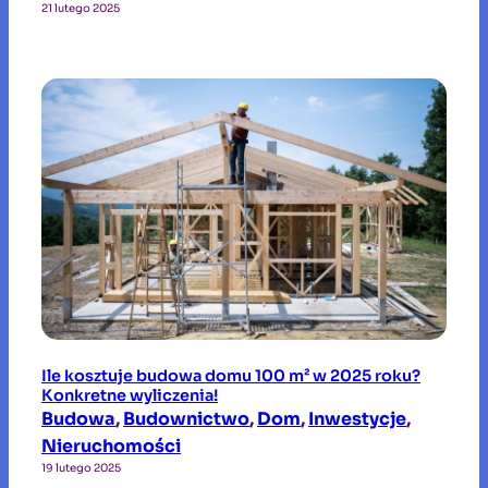
21 lutego 2025
Ile kosztuje budowa domu 100 m² w 2025 roku?
Konkretne wyliczenia!
Budowa
, 
Budownictwo
, 
Dom
, 
Inwestycje
, 
Nieruchomości
19 lutego 2025