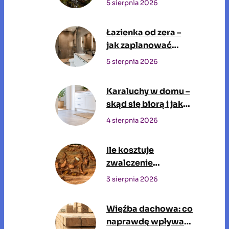
5 sierpnia 2026
wodę pitną?
Łazienka od zera –
jak zaplanować
przestrzeń, w której
5 sierpnia 2026
będziesz spędzać
czas każdego dnia
Karaluchy w domu –
skąd się biorą i jak
się ich pozbyć?
4 sierpnia 2026
Ile kosztuje
zwalczenie
szkodników drewna
3 sierpnia 2026
przez profesjonalną
firmę?
Więźba dachowa: co
naprawdę wpływa