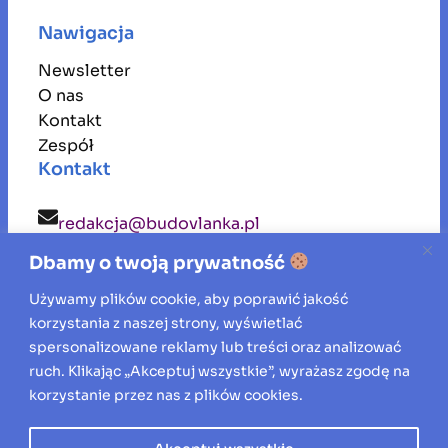
Nawigacja
Newsletter
O nas
Kontakt
Zespół
Kontakt
redakcja@budovlanka.pl
Dbamy o twoją prywatność
budovlanka
Używamy plików cookie, aby poprawić jakość
korzystania z naszej strony, wyświetlać
Inspiracje, porady i aktualności ze świata
spersonalizowane reklamy lub treści oraz analizować
ruch. Klikając „Akceptuj wszystkie”, wyrażasz zgodę na
budownictwa, remontów oraz aranżacji
korzystanie przez nas z plików cookies.
wnętrz.